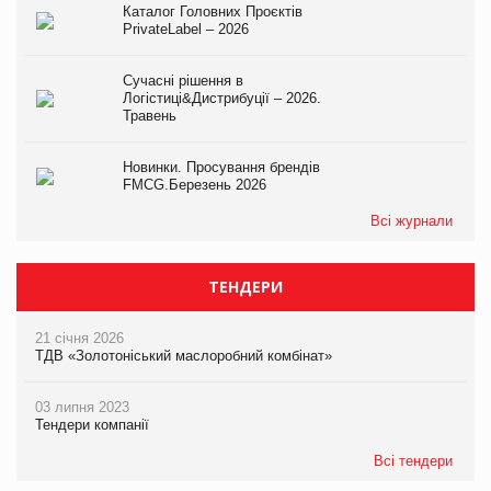
Каталог Головних Проєктів
PrivateLabel – 2026
Сучасні рішення в
Логістиці&Дистрибуції – 2026.
Травень
Новинки. Просування брендів
FMCG.Березень 2026
Всі журнали
ТЕНДЕРИ
21 січня 2026
ТДВ «Золотоніський маслоробний комбінат»
03 липня 2023
Тендери компанії
Всі тендери