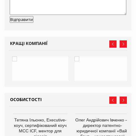
КРАЩІ КОМПАНІЇ
ОСОБИСТОСТІ
,
Тетяна Ільєнко, Executive-
Олег Андрійович Івченко —
ОВ
коуч, сертифікований коуч
директор патентно-
МСС ICF, ментор для
юридичної компанії «Вайз