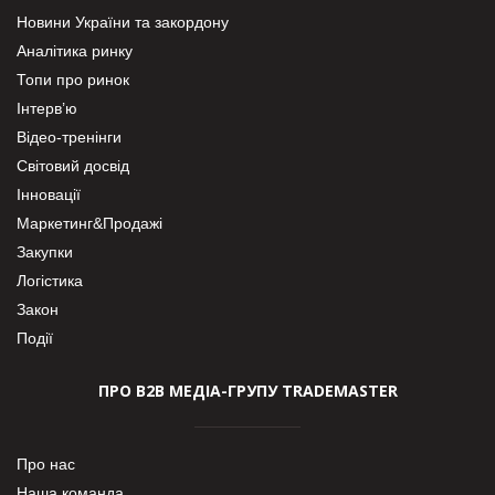
Новини України та закордону
Аналітика ринку
Топи про ринок
Інтерв’ю
Відео-тренінги
Світовий досвід
Інновації
Маркетинг&Продажі
Закупки
Логістика
Закон
Події
ПРО В2В МЕДІА-ГРУПУ TRADEMASTER
Про нас
Наша команда