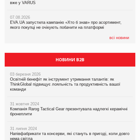
вже у VARUS
Смачна новинка для хвостатих: у VARUS з’явилися паучі
07.08.2026
Varto Paw expert від власної ТМ Varto!
Франція заборонила рекламні дзвінки без згоди клієнтів
07.08.2026
EVA.UA запустила кампанію «Хто б знав» про асортимент,
05.08.2026
якого покупці не очікують побачити на платформі
Мережа супермаркетів VARUS купує мережу магазинів
формату convenience store КОЛО: об’єднана компанія
налічуватиме 374 магазини
всі новини
НОВИНИ B2B
03 березня 2026
Освітній бенефіт як інструмент утримання талантів: як
ThinkGlobal підвищує лояльність та продуктивність вашої
команди
31 жовтня 2024
Компанія Rarog Tactical Gear презентувала надлегкі керамічні
бронеплити
31 липня 2024
Напівфабрикати та консерви, які стануть в пригоді, коли довго
нема світла