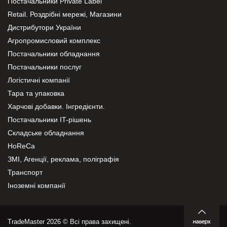
Постачальники Private Label
Retail. Роздрібні мережі, Магазини
Дистрибутори України
Агропромисловий комплекс
Постачальники обладнання
Постачальники послуг
Логістичні компанії
Тара та упаковка
Харчові добавки. Інгредієнти.
Постачальники IT-рішень
Складське обладнання
HoReCa
ЗМІ, Агенції, реклама, поліграфія
Транспорт
Іноземні компанії
TradeMaster 2026 © Всі права захищені.