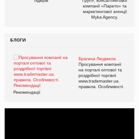
лідерів
Груп», консалтингової
компанії «Парето» та
маркетингової агенції
Myka Agency.
БЛОГИ
Брагина Людмила
ї
Просування компанії
а
на порталі оптової та
роздрібної торгівлі
www.trademaster.ua.
і.
правила. Особливості.
Рекомендації
Ре