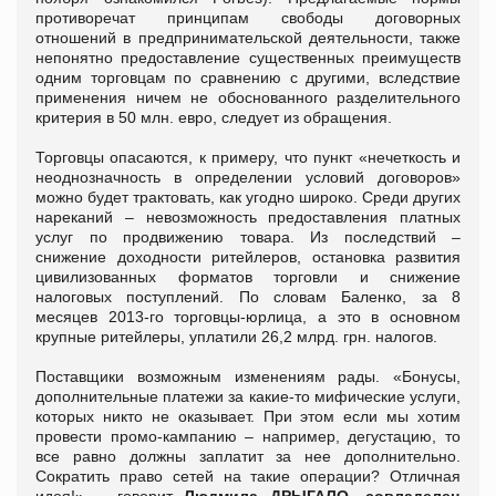
противоречат принципам свободы договорных
отношений в предпринимательской деятельности, также
непонятно предоставление существенных преимуществ
одним торговцам по сравнению с другими, вследствие
применения ничем не обоснованного разделительного
критерия в 50 млн. евро, следует из обращения.
Торговцы опасаются, к примеру, что пункт «нечеткость и
неоднозначность в определении условий договоров»
можно будет трактовать, как угодно широко. Среди других
нареканий – невозможность предоставления платных
услуг по продвижению товара. Из последствий –
снижение доходности ритейлеров, остановка развития
цивилизованных форматов торговли и снижение
налоговых поступлений. По словам Баленко, за 8
месяцев 2013-го торговцы-юрлица, а это в основном
крупные ритейлеры, уплатили 26,2 млрд. грн. налогов.
Поставщики возможным изменениям рады. «Бонусы,
дополнительные платежи за какие-то мифические услуги,
которых никто не оказывает. При этом если мы хотим
провести промо-кампанию – например, дегустацию, то
все равно должны заплатит за нее дополнительно.
Сократить право сетей на такие операции? Отличная
идея!» – говорит
Людмила ДРЫГАЛО, совладелец