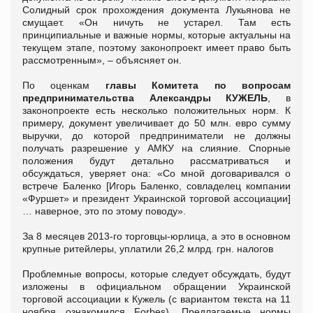
Солидный срок прохождения документа Лукьянова не
смущает. «Он ничуть не устарел. Там есть
принципиальные и важные нормы, которые актуальны на
текущем этапе, поэтому законопроект имеет право быть
рассмотренным», – объясняет он.
По оценкам
главы Комитета по вопросам
предпринимательства Александры КУЖЕЛЬ
, в
законопроекте есть несколько положительных норм. К
примеру, документ увеличивает до 50 млн. евро сумму
выручки, до которой предприниматели не должны
получать разрешение у АМКУ на слияние. Спорные
положения будут детально рассматриваться и
обсуждаться, уверяет она: «Со мной договаривался о
встрече Баленко [Игорь Баленко, совладелец компании
«Фуршет» и президент Украинской торговой ассоциации]
… наверное, это по этому поводу».
За 8 месяцев 2013-го торговцы-юрлица, а это в основном
крупные ритейлеры, уплатили 26,2 млрд. грн. налогов
Проблемные вопросы, которые следует обсуждать, будут
изложены в официальном обращении Украинской
торговой ассоциации к Кужель (с вариантом текста на 11
ноября ознакомился Forbes). Предлагаемые нормы