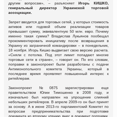
другим вопросам», – разъясняет
Игорь КИШКО,
генеральный директор Украинской торговой
ассоциации.
Запрет вводится для торговых сетей, у которых стоимость
активов или годовой объем реализации товаров
превышает сумму, эквивалентную 50 млн. евро. Почему
именно такая сумма? Владислав Лукьянов пообещал
прокомментировать инициативу после возвращения в
Украину из заграничной командировки – в понедельник,
18 ноября. Игорь Кишко выдвигает свою версию расчета.
«Сняли с потолка. Под этот лимит попадают многие
торговые сети в стране», – говорит он. По его словам,
поправки в законопроект были разработаны с подачи
Антимонопольного комитета Украины, который в
последнее время проявляет повышенный интерес к
ритейлерам.
Законопроект №0875 зарегистрирован еще
правительством Юлии Тимошенко в 2008 году, и
изначально был направлен на упрощение слияний
небольших ритейлеров. В апреле 2009-го он был принят
за основу. А в июне 2013-го парламентский Комитет по
вопросам предпринимательства при подготовке
документа ко второму чтению внес в документ поправки.