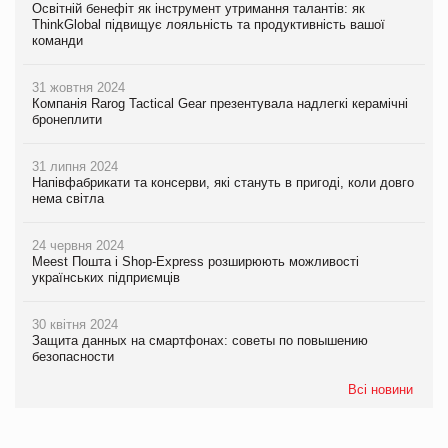
Освітній бенефіт як інструмент утримання талантів: як
ThinkGlobal підвищує лояльність та продуктивність вашої
команди
31 жовтня 2024
Компанія Rarog Tactical Gear презентувала надлегкі керамічні
бронеплити
31 липня 2024
Напівфабрикати та консерви, які стануть в пригоді, коли довго
нема світла
24 червня 2024
Meest Пошта і Shop-Express розширюють можливості
українських підприємців
30 квітня 2024
Защита данных на смартфонах: советы по повышению
безопасности
Всі новини