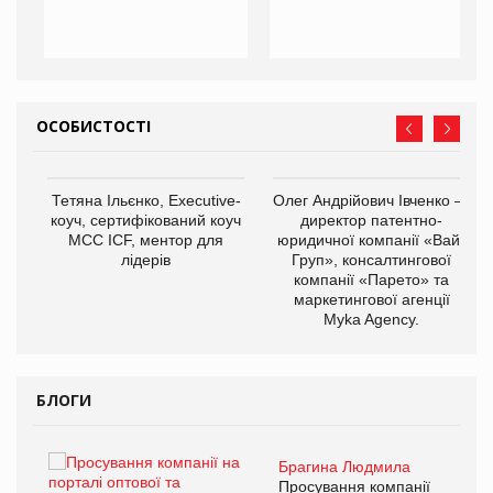
ОСОБИСТОСТІ
,
Тетяна Ільєнко, Executive-
Олег Андрійович Івченко —
ОВ
коуч, сертифікований коуч
директор патентно-
МСС ICF, ментор для
юридичної компанії «Вайз
лідерів
Груп», консалтингової
компанії «Парето» та
маркетингової агенції
Myka Agency.
БЛОГИ
Брагина Людмила
ї
Просування компанії