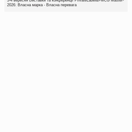
3-4 вересня Виставки та конференції PrivateLabel&FMCG Master-
2026: Власна марка - Власна перевага