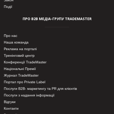
Події
ПРО В2В МЕДІА-ГРУПУ TRADEMASTER
Про нас
Наша команда
Реклама на порталі
Тренінговий центр
Конференції TradeMaster
Національні Премії
Журнал TradeMaster
Портал про Private Label
Послуги В2В- маркетингу та PR для клієнтів
Послуги з надання інформації
Відгуки
Контакти