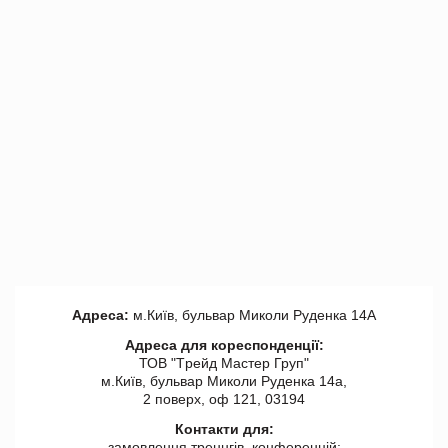
Адреса:
м.Київ, бульвар Миколи Руденка 14А
Адреса для кореспонденції:
ТОВ "Tрейд Мастер Груп"
м.Київ, бульвар Миколи Руденка 14а,
2 поверх, оф 121, 03194
Контакти для:
замовлення треннгів, конференцій: