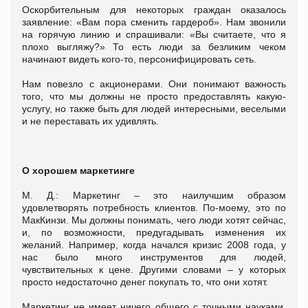
Оскорбительным для некоторых граждан оказалось
заявление: «Вам пора сменить гардероб». Нам звонили
на горячую линию и спрашивали: «Вы считаете, что я
плохо выгляжу?» То есть люди за безликим чеком
начинают видеть кого-то, персонифицировать сеть.
Нам повезло с акционерами. Они понимают важность
того, что мы должны не просто предоставлять какую-
услугу, но также быть для людей интересными, веселыми
и не переставать их удивлять.
О хорошем маркетинге
М. Д.: Маркетинг – это наилучшим образом
удовлетворять потребность клиентов. По-моему, это по
МакКинзи. Мы должны понимать, чего люди хотят сейчас,
и, по возможности, предугадывать изменения их
желаний. Например, когда начался кризис 2008 года, у
нас было много инструментов для людей,
чувствительных к цене. Другими словами – у которых
просто недостаточно денег покупать то, что они хотят.
Маркетинг не имеет ничего общего с точными науками.