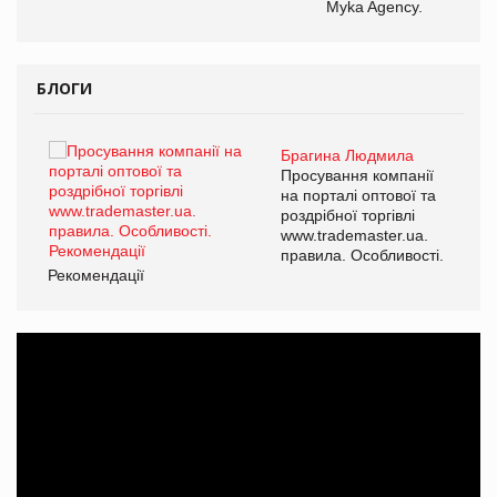
Myka Agency.
БЛОГИ
Брагина Людмила
ї
Просування компанії
а
на порталі оптової та
роздрібної торгівлі
www.trademaster.ua.
і.
правила. Особливості.
Рекомендації
Ре