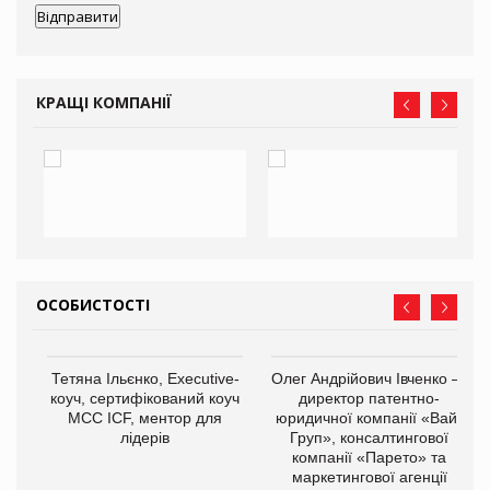
КРАЩІ КОМПАНІЇ
ОСОБИСТОСТІ
,
Тетяна Ільєнко, Executive-
Олег Андрійович Івченко —
ОВ
коуч, сертифікований коуч
директор патентно-
МСС ICF, ментор для
юридичної компанії «Вайз
лідерів
Груп», консалтингової
компанії «Парето» та
маркетингової агенції