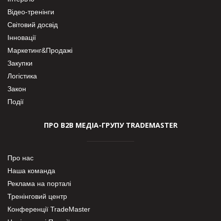
Відео-тренінги
Світовий досвід
Інновації
Маркетинг&Продажі
Закупки
Логістика
Закон
Події
ПРО В2В МЕДІА-ГРУПУ TRADEMASTER
Про нас
Наша команда
Реклама на порталі
Тренінговий центр
Конференції TradeMaster