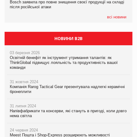
Bosch заявила про повне знищення своєї продукції на складі
Bosch заявила про повне знищення своєї продукції на складі
після російської атаки
після російської атаки
05.08.2026
Сергій Лісунов про заморожені хлібобулочні вироби на
всі новини
PrivateLabel&FMCG Master 2026
НОВИНИ B2B
03 березня 2026
Освітній бенефіт як інструмент утримання талантів: як
ThinkGlobal підвищує лояльність та продуктивність вашої
команди
31 жовтня 2024
Компанія Rarog Tactical Gear презентувала надлегкі керамічні
бронеплити
31 липня 2024
Напівфабрикати та консерви, які стануть в пригоді, коли довго
нема світла
24 червня 2024
Meest Пошта і Shop-Express розширюють можливості