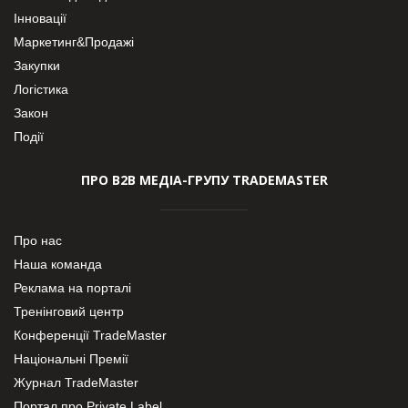
Інновації
Маркетинг&Продажі
Закупки
Логістика
Закон
Події
ПРО В2В МЕДІА-ГРУПУ TRADEMASTER
Про нас
Наша команда
Реклама на порталі
Тренінговий центр
Конференції TradeMaster
Національні Премії
Журнал TradeMaster
Портал про Private Label