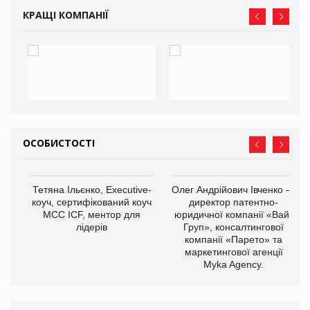
КРАЩІ КОМПАНІЇ
ОСОБИСТОСТІ
,
Тетяна Ільєнко, Executive-
Олег Андрійович Івченко —
ОВ
коуч, сертифікований коуч
директор патентно-
МСС ICF, ментор для
юридичної компанії «Вайз
лідерів
Груп», консалтингової
компанії «Парето» та
маркетингової агенції
Myka Agency.