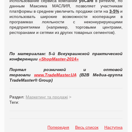
Использование сервиса компании
yoCard
в ритейле, по
данным Максима МАСЛИЯ, позволяет участникам
платформы в среднем увеличить продажи сети на
3-5%
и
использовать широкие возможности кооперации в
программах лояльности с неконкурирующими
предприятиями (например, торговыми центрами,
ресторанами и сетями из других товарных сегментов).
По материалам:
5-й Всеукраинской практической
конференции
«ShopMaster-2014»
Портал розничной и оптовой
торговли
www.TradeMaster.UA
(В2В Медиа-группа
TradeMaster® Group)
Раздел:
Маркетинг та продажі
>
Теги:
Попередня
Весь список
Наступна