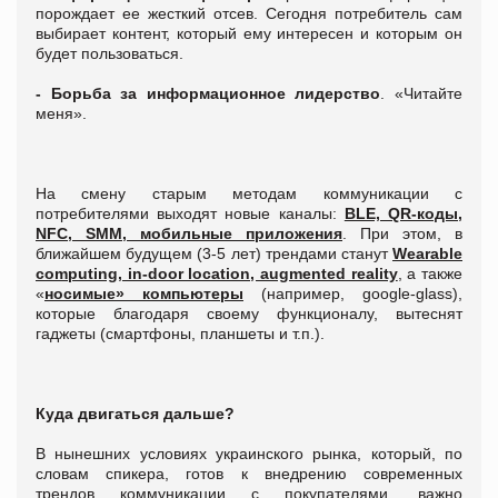
порождает ее жесткий отсев. Сегодня потребитель сам
выбирает контент, который ему интересен и которым он
будет пользоваться.
- Борьба за информационное лидерство
. «Читайте
меня».
На смену старым методам коммуникации с
потребителями выходят новые каналы:
BLE, QR-коды,
NFC, SMM, мобильные приложения
. При этом, в
ближайшем будущем (3-5 лет) трендами станут
Wearable
computing, in-door location, augmented reality
, а также
«
носимые» компьютеры
(например, google-glass),
которые благодаря своему функционалу, вытеснят
гаджеты (смартфоны, планшеты и т.п.).
Куда двигаться дальше?
В нынешних условиях украинского рынка, который, по
словам спикера, готов к внедрению современных
трендов коммуникации с покупателями, важно