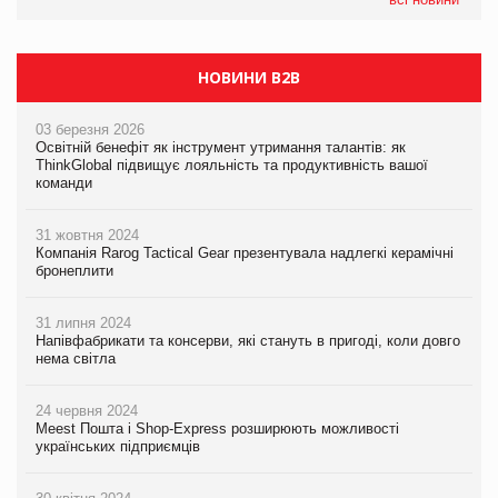
НОВИНИ B2B
03 березня 2026
Освітній бенефіт як інструмент утримання талантів: як
ThinkGlobal підвищує лояльність та продуктивність вашої
команди
31 жовтня 2024
Компанія Rarog Tactical Gear презентувала надлегкі керамічні
бронеплити
31 липня 2024
Напівфабрикати та консерви, які стануть в пригоді, коли довго
нема світла
24 червня 2024
Meest Пошта і Shop-Express розширюють можливості
українських підприємців