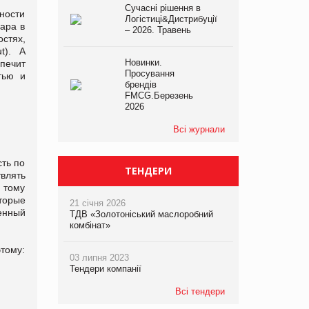
Сучасні рішення в
ности
Логістиці&Дистрибуції
ара в
– 2026. Травень
стях,
t). А
Новинки.
спечит
Просування
тью и
брендів
FMCG.Березень
2026
Всі журнали
сть по
ТЕНДЕРИ
влять
 тому
торые
21 січня 2026
енный
ТДВ «Золотоніський маслоробний
комбінат»
тому:
03 липня 2023
Тендери компанії
Всі тендери