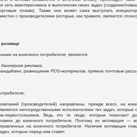
 сеть заинтересована в выполнении своих задач (создание/повы
торговым точкам). Также она может сама выступать инициато
местно с производителями (которые, как правило, являются спон
 рознице
ными на конечного потребителя, являются:
, баннерная реклама;
ерчандайзинг, размещение POS-материалов, прямые почтовые расс
потребителя;
компаний (производителей) направлены, прежде всего, на коне
о является непосредственными исполнителями тех задач, которые 
в-первостольников. Ведь это те люди, которые помогают до
овиях до конечного потребителя. Поэтому их мотивация — в
аправленных на конечного потребителя. Наличие мотивации пов
дач, которые перед ним ставят.