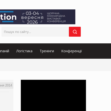
паній
Логістика
Тренінги
Конференції
чня 2014