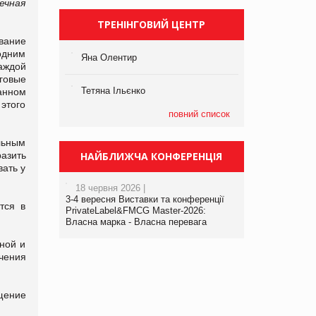
ечная
ТРЕНІНГОВИЙ ЦЕНТР
вание
одним
Яна Олентир
аждой
говые
Тетяна Ільєнко
анном
этого
повний список
льным
НАЙБЛИЖЧА КОНФЕРЕНЦІЯ
азить
вать у
18 червня 2026 |
3-4 вересня Виставки та конференції
тся в
PrivateLabel&FMCG Master-2026:
Власна марка - Власна перевага
ной и
чения
щение