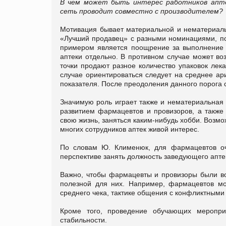
В чем может быть интерес работников апте
сеть проводит совместно с производителем?
Мотивация бывает материальной и нематериаль
«Лучший продавец» с разными номинациями, по
примером является поощрение за выполнение 
аптеки отдельно. В противном случае может во
точки продают разное количество упаковок лек
случае ориентироваться следует на среднее ар
показателя. После преодоления данного порога 
Значимую роль играет также и нематериальная
развитием фармацевтов и провизоров, а также 
свою жизнь, заняться каким-нибудь хобби. Возмо
многих сотрудников аптек живой интерес.
По словам Ю. Клименюк, для фармацевтов оч
перспективе занять должность заведующего апте
Важно, чтобы фармацевты и провизоры были во
полезной для них. Например, фармацевтов мо
среднего чека, тактике общения с конфликтными 
Кроме того, проведение обучающих меропри
стабильности.