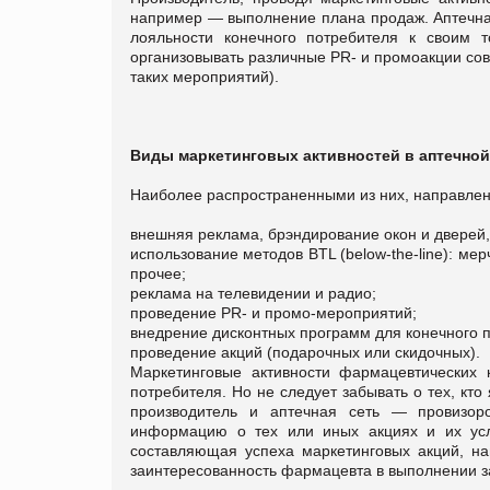
например — выполнение плана продаж. Аптечная
лояльности конечного потребителя к своим 
организовывать различные PR- и промоакции сов
таких мероприятий).
Виды маркетинговых активностей в аптечной
Наиболее распространенными из них, направлен
внешняя реклама, брэндирование окон и дверей
использование методов BTL (below-the-line): м
прочее;
реклама на телевидении и радио;
проведение PR- и промо-мероприятий;
внедрение дисконтных программ для конечного 
проведение акций (подарочных или скидочных).
Маркетинговые активности фармацевтических 
потребителя. Но не следует забывать о тех, кт
производитель и аптечная сеть — провизоро
информацию о тех или иных акциях и их усл
составляющая успеха маркетинговых акций, н
заинтересованность фармацевта в выполнении за