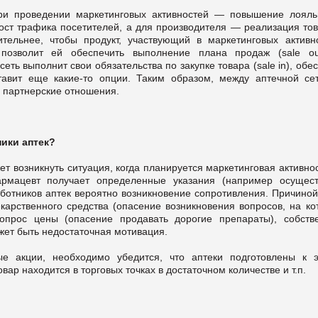
ри проведении маркетинговых активностей — повышение лояль
рост трафика посетителей, а для производителя — реализация тов
ительнее, чтобы продукт, участвующий в маркетинговых активно
 позволит ей обеспечить выполнение плана продаж (sale ou
еть выполнит свои обязательства по закупке товара (sale in), обе
ставит еще какие-то опции. Таким образом, между аптечной се
 партнерские отношения.
ики аптек?
т возникнуть ситуация, когда планируется маркетинговая активно
рмацевт получает определенные указания (например осущест
отников аптек вероятно возникновение сопротивления. Причиной
екарственного средства (опасение возникновения вопросов, на ко
опрос цены (опасение продавать дорогие препараты), собств
ожет быть недостаточная мотивация.
е акции, необходимо убедится, что аптеки подготовлены к э
р находится в торговых точках в достаточном количестве и т.п.