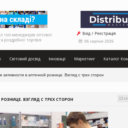
Вхід
Реєстрація
л топ-менеджерів оптової
та роздрібної торгівлі
06 серпня 2026
к
Світовий досвід
Інновації
Маркетинг
Каталог Ком
 активности в аптечной рознице. Взгляд с трех сторон
13 сі
РОЗНИЦЕ. ВЗГЛЯД С ТРЕХ СТОРОН