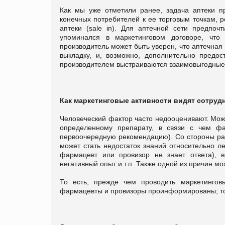
Как мы уже отметили ранее, задача аптеки п
конечных потребителей к ее торговым точкам, 
аптеки (sale in). Для аптечной сети предпочт
упоминался в маркетинговом договоре, что
производитель может быть уверен, что аптечная с
выкладку, и, возможно, дополнительно предо
производителем выстраиваются взаимовыгодные
Как маркетинговые активности видят сотрудн
Человеческий фактор часто недооценивают. Може
определенному препарату, в связи с чем фа
первоочередную рекомендацию). Со стороны раб
может стать недостаток знаний относительно л
фармацевт или провизор не знает ответа), в
негативный опыт и т.п. Также одной из причин м
То есть, прежде чем проводить маркетинговы
фармацевты и провизоры проинформированы; това