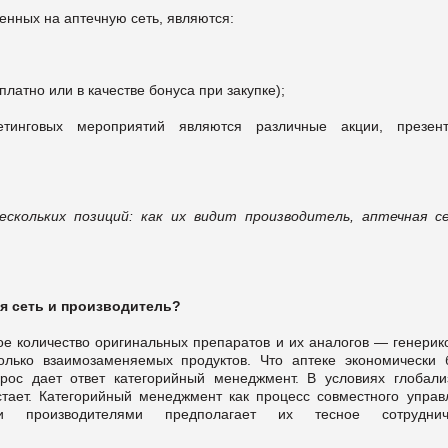
енных на аптечную сеть, являются:
латно или в качестве бонуса при закупке);
тинговых мероприятий являются различные акции, презент
скольких позиций: как их видит производитель, аптечная с
ая сеть и производитель?
 количество оригинальных препаратов и их аналогов — генерико
колько взаимозаменяемых продуктов. Что аптеке экономически 
прос дает ответ категорийный менеджмент. В условиях глобали
стает. Категорийный менеджмент как процесс совместного управ
 производителями предполагает их тесное сотрудниче