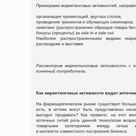
Примерами маркетинговых активностей, направл
организация презентаций, круглых столов;
проведение тренингов и обучающих семинаров;
семплинг (распространение образцов товара бесп
бонусы (проценты) за sale in и sale out.
Наиболее распространенными видами марке
распродажи и выставки.
Рассмотрим маркетинговые активности с не
конечный потребитель.
Как маркетинговые активности видит аптечн
На фармацевтическом рынке существует большое
есть, в аптеке могут быть представлены нес
выгодно продавать? Как правило, на этот во
аптечных сетей роль данной технологии возра
товарными категориями между сетью и
в контексте совместного построения бизнеса.