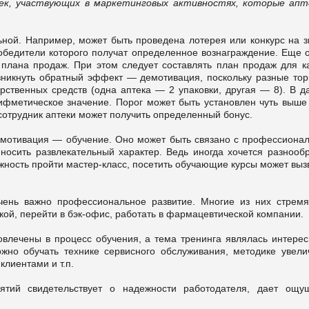
к, участвующих в маркетинговых активностях, которые апт
ной. Например, может быть проведена лотерея или конкурс на з
бедители которого получат определенное вознаграждение. Еще 
плана продаж. При этом следует составлять план продаж для к
зникнуть обратный эффект — демотивация, поскольку разные тор
арственных средств (одна аптека — 2 упаковки, другая — 8). В д
ифметическое значение. Порог может быть установлен чуть выше 
сотрудник аптеки может получить определенный бонус.
 мотивация — обучение. Оно может быть связано с профессиона
носить развлекательный характер. Ведь иногда хочется разнообр
жность пройти мастер-класс, посетить обучающие курсы может выз
ень важно профессиональное развитие. Многие из них стремя
кой, перейти в бэк-офис, работать в фармацевтической компании.
влечены в процесс обучения, а тема тренинга являлась интерес
жно обучать технике сервисного обслуживания, методике увели
клиентами и т.п.
ятий свидетельствует о надежности работодателя, дает ощу