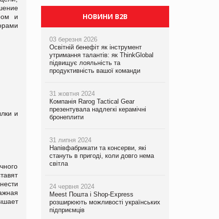
шение
НОВИНИ B2B
ром и
сорами
03 березня 2026
Освітній бенефіт як інструмент
утримання талантів: як ThinkGlobal
підвищує лояльність та
продуктивність вашої команди
31 жовтня 2024
Компанія Rarog Tactical Gear
презентувала надлегкі керамічні
ылки и
бронеплити
31 липня 2024
Напівфабрикати та консерви, які
стануть в пригоді, коли довго нема
світла
чного
ставят
нести
24 червня 2024
ажная
Meest Пошта і Shop-Express
ышает
розширюють можливості українських
підприємців