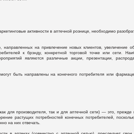
аркетинговые активности в аптечной рознице, необходимо разобра
р, направленных на привлечение новых клиентов, увеличение о
ебителей к брэнду, конкретной торговой точке или сети. Наи
роприятий являются различные акции, презентации, распрод
 могут быть направлены на конечного потребителя или фармаце
ак для производителя, так и для аптечной сети) — это, прежде в
орение растущих потребностей конечных потребителей, поскольк
но на них отвечать.
сти в аптеках (совместно с аптечной сетью), преследует свои 