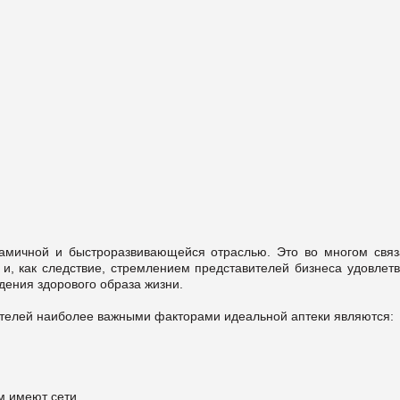
намичной и быстроразвивающейся отраслью. Это во многом связ
 и, как следствие, стремлением представителей бизнеса удовлетв
дения здорового образа жизни.
ателей наиболее важными факторами идеальной аптеки являются:
м имеют сети.