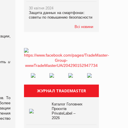
30 квітня 2024
Защита данных на смартфонах:
советы по повышению безопасности
Всі новини
ации,
еть и
ЖУРНАЛ TRADEMASTER
в. То
более
Каталог Головних
зации
Проєктів
ления
PrivateLabel –
2026
ство