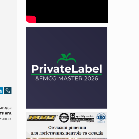
ыгоды
тинга
ичных