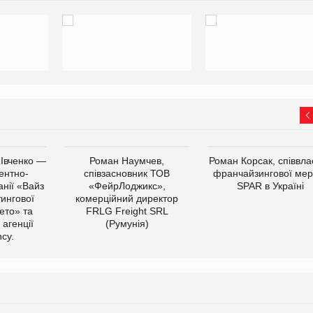
 Івченко —
Роман Наумчев,
Роман Корсак, співвла
ентно-
співзасновник ТОВ
франчайзингової мер
нії «Вайз
«ФейрЛоджикс»,
SPAR в Україні
тингової
комерційний директор
ето» та
FRLG Freight SRL
 агенції
(Румунія)
cy.