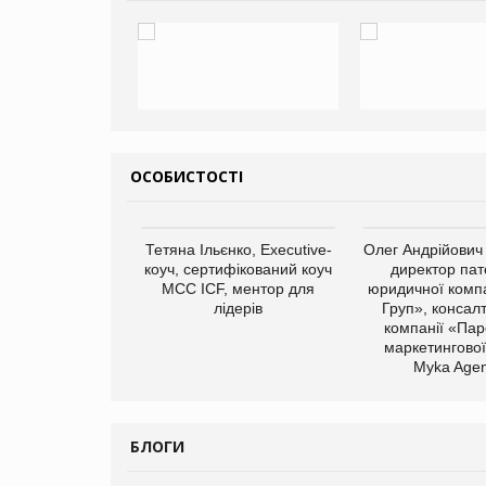
ОСОБИСТОСТІ
арас Ігорович,
Тетяна Ільєнко, Executive-
Олег Андрійович
иробництва ТОВ
коуч, сертифікований коуч
директор пат
Герчак"
МСС ICF, ментор для
юридичної компа
лідерів
Груп», консал
компанії «Пар
маркетингової
Myka Agen
БЛОГИ