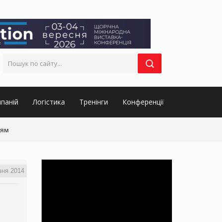
паній
Логістика
Тренінги
Конференції
тям
вня 2014