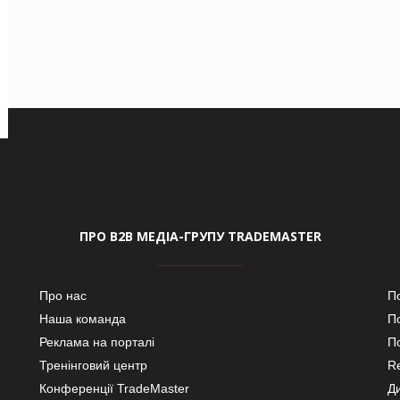
ПРО В2В МЕДІА-ГРУПУ TRADEMASTER
Про нас
П
Наша команда
П
Реклама на порталі
По
Тренінговий центр
Re
Конференції TradeMaster
Д