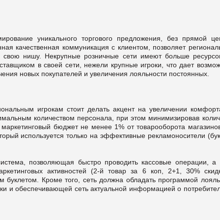
ирование уникального торгового предложения, без прямой це
ная качественная коммуникация с клиентом, позволяет регионал
ть свою нишу. Некрупные розничные сети имеют больше ресурсо
ставщиком в своей сети, нежели крупные игроки, что дает возмож
ечения новых покупателей и увеличения лояльности постоянных.
иональным игрокам стоит делать акцент на увеличении комфорт
тимальным количеством персонала, при этом минимизировав колич
 маркетинговый бюджет не менее 1% от товарооборота магазинов
оторый используется только на эффективные рекламоносители (бук
система, позволяющая быстро проводить кассовые операции, а 
ркетинговых активностей (2-й товар за 6 коп, 2+1, 30% скид
м буклетом. Кроме того, сеть должна обладать программой лояль
и и обеспечивающей сеть актуальной информацией о потребител