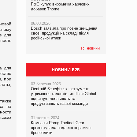
P&G купує виробника харчових
P&G купує виробника харчових
добавок Thorne
добавок Thorne
05.08.2026
Смачне поповнення дитячого меню:
06.08.2026
06.08.2026
новой
у VARUS з’явилися новинки від ТМ
Bosch заявила про повне знищення
Bosch заявила про повне знищення
ТОКЕРИ
ьному
своєї продукції на складі після
своєї продукції на складі після
в для
російської атаки
російської атаки
ность
05.08.2026
Сергій Лісунов про заморожені
всі новини
хлібобулочні вироби на
PrivateLabel&FMCG Master 2026
а для
НОВИНИ B2B
ество
, при
03 березня 2026
леты,
Освітній бенефіт як інструмент
утримання талантів: як ThinkGlobal
підвищує лояльність та
также
продуктивність вашої команди
ка на
ности
ьских
31 жовтня 2024
Компанія Rarog Tactical Gear
презентувала надлегкі керамічні
бронеплити