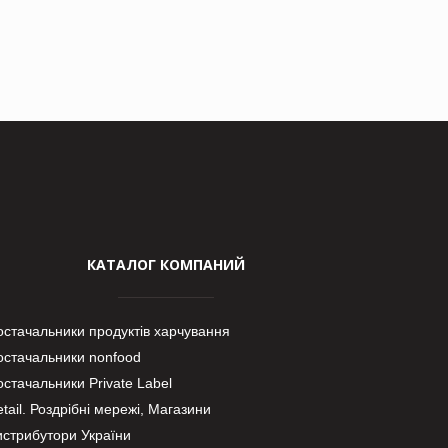
КАТАЛОГ КОМПАНИЙ
остачальники продуктів харчування
остачальники nonfood
стачальники Private Label
tail. Роздрібні мережі, Магазини
истрибутори України