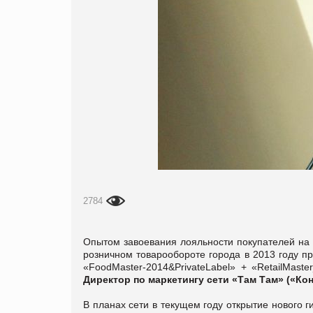
2784
Опытом завоевания лояльности покупателей на 
розничном товарообороте города в 2013 году п
«FoodMaster-2014&PrivateLabel» + «RetailMast
Директор по маркетингу сети «Там Там» («Ко
В планах сети в текущем году открытие нового г