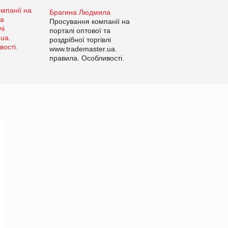
Брагина Людмила
Просування компанії на
порталі оптової та
роздрібної торгівлі
www.trademaster.ua.
правила. Особливості.
Рекомендації