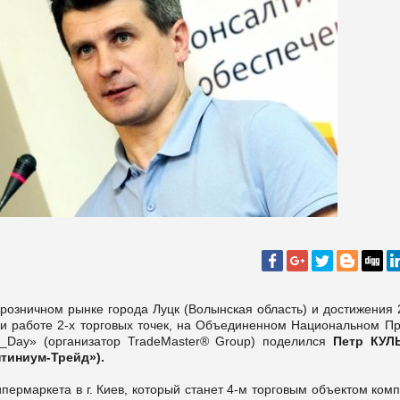
розничном рынке города Луцк (Волынская область) и достижения 
ри работе 2-х торговых точек, на Объединенном Национальном Пр
er_Day» (организатор TradeMaster® Group) поделился
Петр КУЛ
нтиниум-Трейд»)
.
ипермаркета в г. Киев, который станет 4-м торговым объектом ком