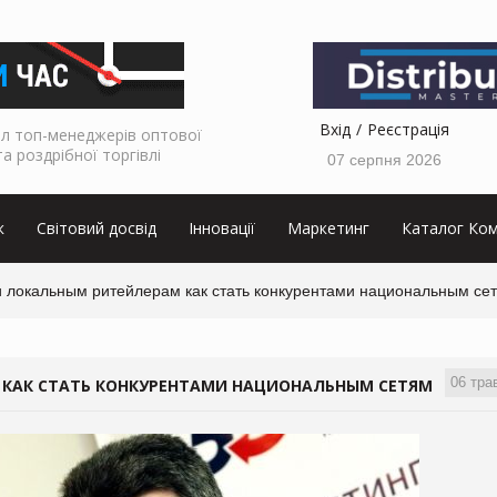
Вхід
Реєстрація
л топ-менеджерів оптової
та роздрібної торгівлі
07 серпня 2026
к
Світовий досвід
Інновації
Маркетинг
Каталог Ком
 локальным ритейлерам как стать конкурентами национальным се
06 тра
КАК СТАТЬ КОНКУРЕНТАМИ НАЦИОНАЛЬНЫМ СЕТЯМ