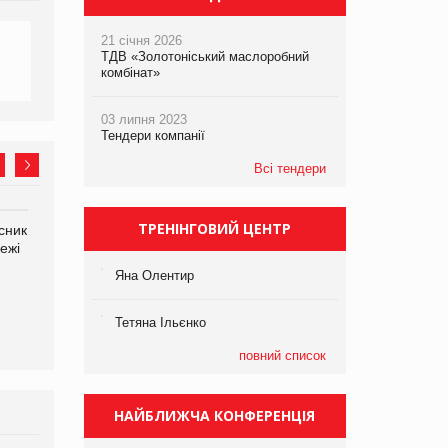
21 січня 2026
ТДВ «Золотоніський маслоробний
комбінат»
03 липня 2023
Тендери компанії
Всі тендери
ТРЕНІНГОВИЙ ЦЕНТР
сник
Олексій Логачов-Михайлов
Яна Сараніна, директор
ежі
Файно маркет Директор
компанії «УкраМарин»
департаменту з
Яна Олентир
виробництва
Тетяна Ільєнко
повний список
НАЙБЛИЖЧА КОНФЕРЕНЦІЯ