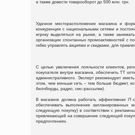
а также довести товарооборот до 500 млн. грн.
Удачное месторасположение магазина и форм
конкуренции с национальными сетями и постоян
игроку выделяться на рынке, а также занима
организации спонтанных промоактивностей с по
гибко управлять акциями и скидками, для привл
С целью увеличения лояльности клиентов, рег
покупателя внутри магазина, обеспечить ТТ оп
административного. Эксперт рекомендует иметь
этом, чем меньше сеть – тем больше бюджет, к
биллборды, радио, смс-рассылки).
В магазине должна работать эффективная ІТ-
обеспечивать выполнение запланированных ма
следующую покупку) в соответствии с рекламны
привлекающей на совершение следующей покупк
предпочтениях.