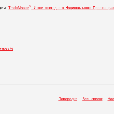
®
ции
:
TradeMaster
: Итоги ежегодного Национального Проекта раз
ster.UA
Попередня
Весь список
Нас