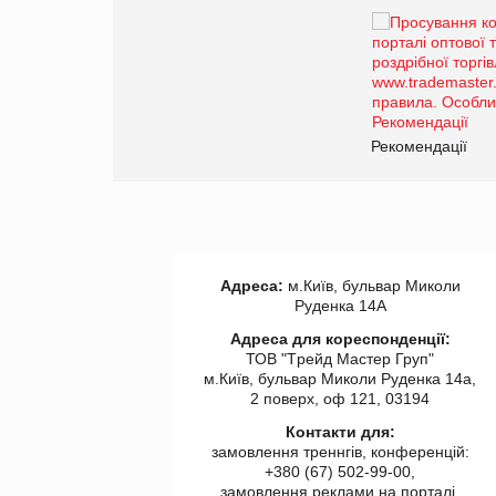
Брагина Людмила
Просування компанії на
порталі оптової та
роздрібної торгівлі
www.trademaster.ua.
правила. Особливості.
ії
Рекомендації
Адреса:
м.Київ, бульвар Миколи
Руденка 14А
Адреса для кореспонденції:
ТОВ "Tрейд Мастер Груп"
м.Київ, бульвар Миколи Руденка 14а,
2 поверх, оф 121, 03194
Контакти для:
замовлення треннгів, конференцій:
+380 (67) 502-99-00,
замовлення реклами на порталі,