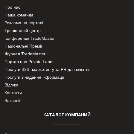
Про нас
Наша команда
Реклама на порталі
Тренінговий центр
Конференції TradeMaster
Національні Премії
Журнал TradeMaster
Портал про Private Label
Послуги В2В- маркетингу та PR для клієнтів
Послуги з надання інформації
Відгуки
Контакти
Вакансії
КАТАЛОГ КОМПАНИЙ