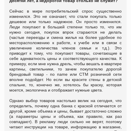
десятки лет, а недорогой товар столько не служит?
Сейчас в мире потребительский спрос существенно
изменился. Это не означает, что стали покупать только
дешевое или только надежное. Он просто изменился.
Люди покупают в большей степени только то, что им
нужно сегодня, покупок впрок стараются не делать
(частые переезды и смена жилья на более удобное по
месторасположению к работе, к учебе или в связи с
увеличение количества членов семьи и т.д.). Это
приводит к тому, что покупают товары, сочетающие в
себе адекватность цены и соответствующего качества. К
примеру, если мне нужна дрель, чтобы вешать в квартире
картины, светильники, то зачем покупателю дорогой
брендовый товар - no name или СТМ розничной сети
вполне подойдет. Но если вы красите стены в детской
спальне, то, конечно же, хотелось бы краску, которая
моется, экологична и отображает нужные цвета.
Однако выбор товаров настолько велик на сегодня, что
определить, почему одна банка с краской отличается от
другой, кроме объема и цены, бывает достаточно сложно
(а параметры цены и объема, как правило, как раз
совпадают). В рекламу люди сильно не верят, поэтому
читают инструкции на товаре, информацию в магазине,