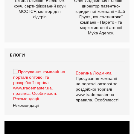
,
Тетяна Ільєнко, Executive-
Олег Андрійович Івченко —
ОВ
коуч, сертифікований коуч
директор патентно-
МСС ICF, ментор для
юридичної компанії «Вайз
лідерів
Груп», консалтингової
компанії «Парето» та
маркетингової агенції
Myka Agency.
БЛОГИ
Брагина Людмила
ї
Просування компанії
а
на порталі оптової та
роздрібної торгівлі
www.trademaster.ua.
і.
правила. Особливості.
Рекомендації
Ре