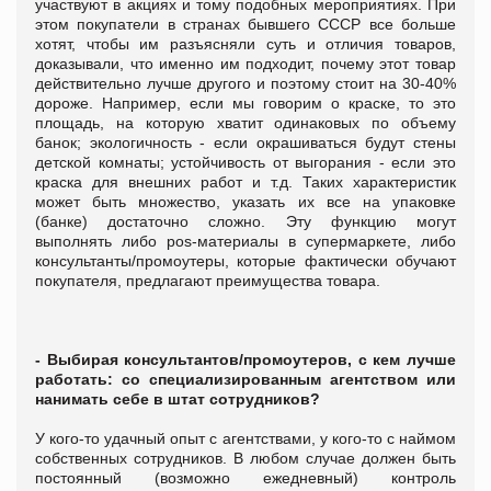
участвуют в акциях и тому подобных мероприятиях. При
этом покупатели в странах бывшего СССР все больше
хотят, чтобы им разъясняли суть и отличия товаров,
доказывали, что именно им подходит, почему этот товар
действительно лучше другого и поэтому стоит на 30-40%
дороже. Например, если мы говорим о краске, то это
площадь, на которую хватит одинаковых по объему
банок; экологичность - если окрашиваться будут стены
детской комнаты; устойчивость от выгорания - если это
краска для внешних работ и т.д. Таких характеристик
может быть множество, указать их все на упаковке
(банке) достаточно сложно. Эту функцию могут
выполнять либо pos-материалы в супермаркете, либо
консультанты/промоутеры, которые фактически обучают
покупателя, предлагают преимущества товара.
- Выбирая консультантов/промоутеров, с кем лучше
работать: со специализированным агентством или
нанимать себе в штат сотрудников?
У кого-то удачный опыт с агентствами, у кого-то с наймом
собственных сотрудников. В любом случае должен быть
постоянный (возможно ежедневный) контроль