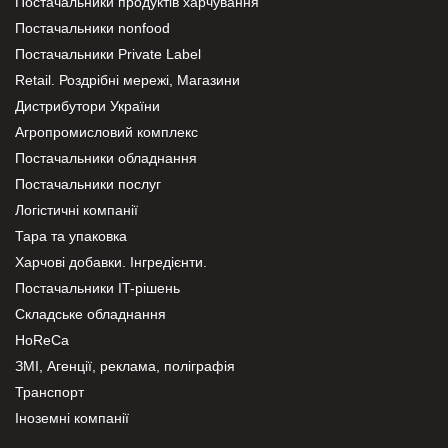
Постачальники продуктів харчування
Постачальники nonfood
Постачальники Private Label
Retail. Роздрібні мережі, Магазини
Дистрибутори України
Агропромисловий комплекс
Постачальники обладнання
Постачальники послуг
Логістичні компанії
Тара та упаковка
Харчові добавки. Інгредієнти.
Постачальники IT-рішень
Складське обладнання
HoReCa
ЗМІ, Агенції, реклама, поліграфія
Транспорт
Іноземні компанії