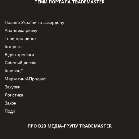
ТЕМИ ПОРТАЛА TRADEMASTER
Новини України та закордону
Аналітика ринку
Топи про ринок
Інтерв’ю
Відео-тренінги
Світовий досвід
Інновації
Маркетинг&Продажі
Закупки
Логістика
Закон
Події
ПРО В2В МЕДІА-ГРУПУ TRADEMASTER