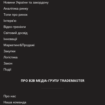
Новини України та закордону
Аналітика ринку
Топи про ринок
Інтерв’ю
Відео-тренінги
Світовий досвід
Інновації
Маркетинг&Продажі
Закупки
Логістика
Закон
Події
ПРО В2В МЕДІА-ГРУПУ TRADEMASTER
Про нас
Наша команда