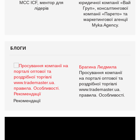
МСС ICF, ментор для
юридичної компанії «Вайз
лідерів
Груп», консалтингової
компанії «Парето» та
маркетингової агенції
Myka Agency.
БЛОГИ
Брагина Людмила
ї
Просування компанії
а
на порталі оптової та
роздрібної торгівлі
www.trademaster.ua.
і.
правила. Особливості.
Рекомендації
Ре