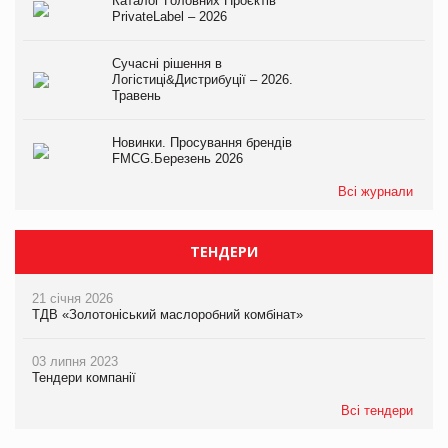
Каталог Головних Проєктів
PrivateLabel – 2026
Сучасні рішення в
Логістиці&Дистрибуції – 2026.
Травень
Новинки. Просування брендів
FMCG.Березень 2026
Всі журнали
ТЕНДЕРИ
21 січня 2026
ТДВ «Золотоніський маслоробний комбінат»
03 липня 2023
Тендери компанії
Всі тендери