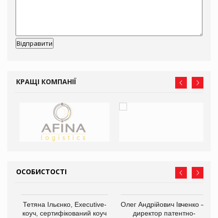
КРАЩІ КОМПАНІЇ
ОСОБИСТОСТІ
,
Тетяна Ільєнко, Executive-
Олег Андрійович Івченко —
ОВ
коуч, сертифікований коуч
директор патентно-