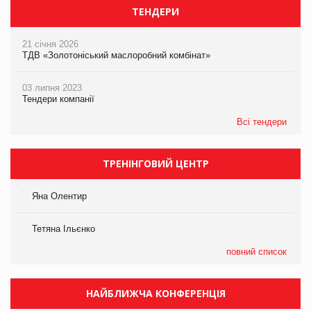
ТЕНДЕРИ
21 січня 2026
ТДВ «Золотоніський маслоробний комбінат»
03 липня 2023
Тендери компанії
Всі тендери
ТРЕНІНГОВИЙ ЦЕНТР
Яна Олентир
Тетяна Ільєнко
повний список
НАЙБЛИЖЧА КОНФЕРЕНЦІЯ