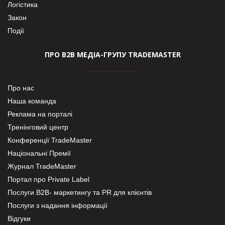
Логістика
Закон
Події
ПРО В2В МЕДІА-ГРУПУ TRADEMASTER
Про нас
Наша команда
Реклама на порталі
Тренінговий центр
Конференції TradeMaster
Національні Премії
Журнал TradeMaster
Портал про Private Label
Послуги В2В- маркетингу та PR для клієнтів
Послуги з надання інформації
Відгуки