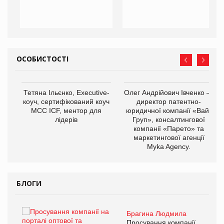
ОСОБИСТОСТІ
,
Тетяна Ільєнко, Executive-
Олег Андрійович Івченко —
ОВ
коуч, сертифікований коуч
директор патентно-
МСС ICF, ментор для
юридичної компанії «Вайз
лідерів
Груп», консалтингової
компанії «Парето» та
маркетингової агенції
Myka Agency.
БЛОГИ
Брагина Людмила
ї
Просування компанії