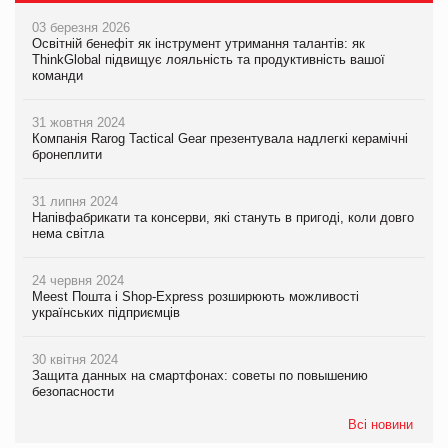
03 березня 2026
Освітній бенефіт як інструмент утримання талантів: як
ThinkGlobal підвищує лояльність та продуктивність вашої
команди
31 жовтня 2024
Компанія Rarog Tactical Gear презентувала надлегкі керамічні
бронеплити
31 липня 2024
Напівфабрикати та консерви, які стануть в пригоді, коли довго
нема світла
24 червня 2024
Meest Пошта і Shop-Express розширюють можливості
українських підприємців
30 квітня 2024
Защита данных на смартфонах: советы по повышению
безопасности
Всі новини