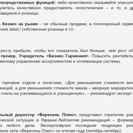
посредственных функций:
либо качественно оказывайте классич
учитесь качественно предоставлять логистические – и то, и др
тавщиков и розницы.
ь бизнес на рынке
– не обычные продажи, а полноценный серви
vate label / собственная розница и т.п.
 росту прибыли, чтобы его показатель был больше, чем рост о
тренер, Учредитель «Бизнес Гармония».
Повысить рентабель
умелому управлению ассортиментом и оптимизации системы.
торговом отделе и логистике. «Для уменьшения стоимости виз
озницей, а для уменьшения стоимости заказа – веерную маршрути
й платы на усиливающуюся и упрощенную», – рекомендует эксперт.
льный директор «Вересень Плюс»,
представил стратегию раз
ической ситуации в Украине.Лейтмотив рекомендаций – формир
з любого дела. Экспертозвучил последние тенденции раз
оне сети «Вересень Плюс» по итогам года (октябрь-октябрь):