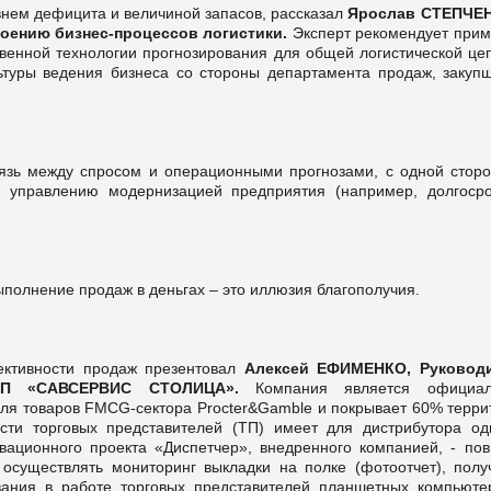
внем дефицита и величиной запасов, рассказал
Ярослав СТЕПЧЕ
роению бизнес-процессов логистики.
Эксперт рекомендует прим
венной технологии прогнозирования для общей логистической цеп
ьтуры ведения бизнеса со стороны департамента продаж, закупщ
вязь между спросом и операционными прогнозами, с одной сторо
 управлению модернизацией предприятия (например, долгоср
ыполнение продаж в деньгах – это иллюзия благополучия.
ктивности продаж презентовал
Алексей ЕФИМЕНКО, Руковод
в ДП «САВСЕРВИС СТОЛИЦА».
Компания является официа
ля товаров FMCG-сектора Procter&Gamble и покрывает 60% терри
сти торговых представителей (ТП) имеет для дистрибутора од
вационного проекта «Диспетчер», внедренного компанией, - пов
осуществлять мониторинг выкладки на полке (фотоотчет), полу
ования в работе торговых представителей планшетных компьюте