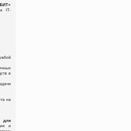
 БИТ»
м IT-
ужбой
ичных
ств в
адачи
та на
ы для
тия и
стему