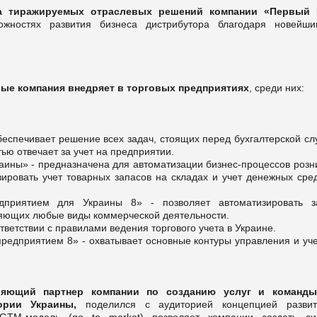
а тиражируемых отраслевых решений компании «Первый
жностях развития бизнеса дистрибутора благодаря новейши
ые компания внедряет в торговых предприятиях
, среди них:
беспечивает решение всех задач, стоящих перед бухгалтерской сл
ью отвечает за учет на предприятии.
аины» - предназначена для автоматизации бизнес-процессов розн
зировать учет товарных запасов на складах и учет денежных сред
дприятием для Украины 8» - позволяет автоматизировать з
ляющих любые виды коммерческой деятельности.
ветствии с правилами ведения торгового учета в Украине.
едприятием 8» - охватывает основные контуры управления и уче
ляющий партнер компании по созданию услуг и команд
тории Украины,
поделился с аудиторией концепцией разви
 GTM-модель (go to market) позволяет компании создать си