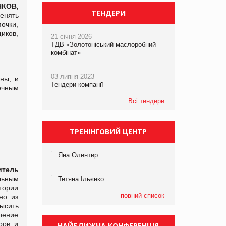
НКОВ,
ТЕНДЕРИ
енять
очки,
иков,
21 січня 2026
ТДВ «Золотоніський маслоробний
комбінат»
03 липня 2023
ны, и
Тендери компанії
очным
Всі тендери
ТРЕНІНГОВИЙ ЦЕНТР
Яна Олентир
итель
льным
Тетяна Ільєнко
тории
повний список
но из
ысить
чение
ров и
НАЙБЛИЖЧА КОНФЕРЕНЦІЯ