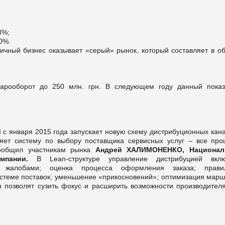
8%;
0%.
ичный бизнес оказывает «серый» рынок, который составляет в об
варооборот до 250 млн. грн. В следующем году данный показ
d
с января 2015 года запускает новую схему дистрибуционных кана
дряет систему по выбору поставщика сервисных услуг – все про
сообщил участникам рынка
Андрей ХАЛИМОНЕНКО, Национал
омпании.
В Lean-структуре управление дистрибуцией вклю
е жалобами; оценка процесса оформления заказа; прави
истеме поставок; уменьшение «прикосновений»; оптимизация марш
 позволят сузить фокус и расширить возможности производителя