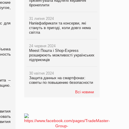
презентувала надлегкі керамічні
еские
бронеплити
угое,
31 липня 2024
с для
Напівфабрикати та консерви, які
стануть в пригоді, коли довго нема
світла
24 червня 2024
бъема
Meest Пошта і Shop-Express
ность
розширюють можливості українських
підприємців
30 квітня 2024
Защита данных на смартфонах:
ита –
советы по повышению безопасности
зацию.
Всі новини
вития
овать
вития