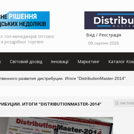
Вхід
Реєстрація
л топ-менеджерів оптової
та роздрібної торгівлі
08 серпня 2026
к
Світовий досвід
Інновації
Маркетинг
Каталог Ком
твенного развития дистрибуции. Итоги "DistributionMaster-2014"
11 листоп
ИБУЦИИ. ИТОГИ "DISTRIBUTIONMASTER-2014"