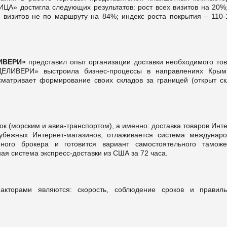
» достигла следующих результатов: рост всех визитов на 20%;
 визитов не по маршруту на 84%; индекс роста покрытия – 110-
ЛИВЕРИ»
представил опыт организации доставки необходимого тов
ДЕЛИВЕРИ» выстроила бизнес-процессы в направлениях Крым
сматривает формирование своих складов за границей (открыт ск
ок (морским и авиа-транспортом), а именно: доставка товаров Инт
убежных Интернет-магазинов, отлаживается система междунаро
нного брокера и готовится вариант самостоятельного таможе
ая система экспресс-доставки из США за 72 часа.
кторами являются: скорость, соблюдение сроков и правиль