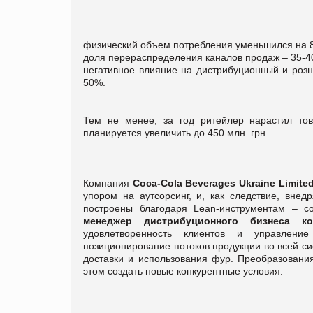
физический объем потребления уменьшился на 
доля перераспределения каналов продаж – 35-4
негативное влияние на дистрибуционный и розн
50%.
Тем не менее, за год ритейлер нарастил то
планируется увеличить до 450 млн. грн.
Компания
Сoca-Cola Beverages Ukraine Limite
упором на аутсорсинг, и, как следствие, вне
построены благодаря Lean-инструментам – 
менеджер дистрибуционного бизнеса к
удовлетворенность клиентов и управлени
позиционирование потоков продукции во всей с
доставки и использования фур. Преобразования
этом создать новые конкурентные условия.