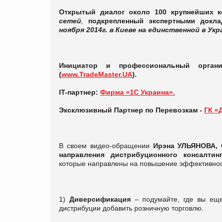
Открытый диалог около 100 крупнейших к
сетей
,
подкрепленный экспертными докл
ноября 2014г. в Киеве на единственной в Укр
Инициатор и профессиональный органи
(
www.TradeMaster.UA
).
IT-партнер:
Фирма «1С Украина».
Эксклюзивный Партнер по Перевозкам -
ГК «
В своем видео-обращении
Ирэна УЛЬЯНОВА, 
направления дистрибуционного консалтин
которые направлены на повышение эффективнос
1)
Диверсификация
– подумайте, где вы ещ
дистрибуции добавить розничную торговлю.