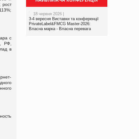
 рост
113%;
18 червня 2026 |
3-4 вересня Виставки та конференції
PrivateLabel&FMCG Master-2026:
Власна марка - Власна перевага
ара с
, РФ,
лад в
ернет-
дного
нного
ность