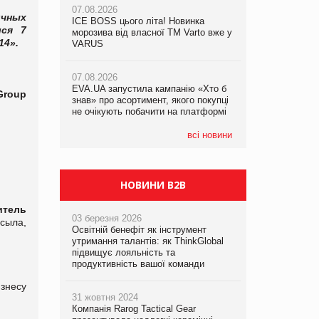
07.08.2026
ичных
ICE BOSS цього літа! Новинка
06.08.2026
лся 7
07.08.2026
морозива від власної ТМ Varto вже у
Смачна новинка для хвостатих: у
14».
Франція заборонила рекламні дзвінки
VARUS
VARUS з’явилися паучі Varto Paw
без згоди клієнтів
expert від власної ТМ Varto!
07.08.2026
EVA.UA запустила кампанію «Хто б
05.08.2026
roup
знав» про асортимент, якого покупці
Мережа супермаркетів VARUS купує
не очікують побачити на платформі
мережу магазинів формату
convenience store КОЛО: об’єднана
компанія налічуватиме 374 магазини
всі новини
НОВИНИ B2B
итель
03 березня 2026
сыла,
Освітній бенефіт як інструмент
утримання талантів: як ThinkGlobal
підвищує лояльність та
продуктивність вашої команди
знесу
31 жовтня 2024
Компанія Rarog Tactical Gear