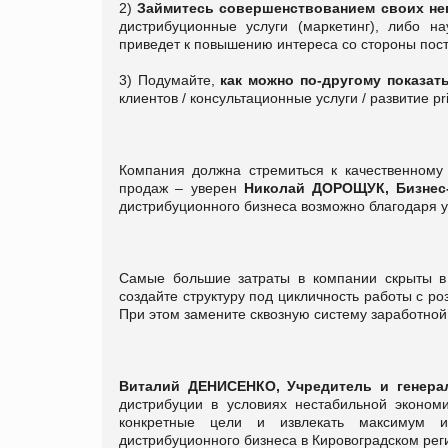
2)
Займитесь совершенствованием своих не
дистрибуционные услуги (маркетинг), либо на
приведет к повышению интереса со стороны пос
3) Подумайте,
как можно по-другому показат
клиентов / консультационные услуги / развитие pri
Компания должна стремиться к качественному
продаж – уверен
Николай ДОРОЩУК, Бизнес-
дистрибуционного бизнеса возможно благодаря 
Самые большие затраты в компании скрыты в 
создайте структуру под цикличность работы с р
При этом замените сквозную систему заработно
Виталий ДЕНИСЕНКО, Учредитель и генера
дистрибуции в условиях нестабильной эконом
конкретные цели и извлекать максимум и
дистрибуционного бизнеса в Кировоградском реги