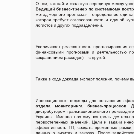
О том, как найти «золотую середину» между уро
Ведущий бизнес-тренер по системному пост
метод «одного прогноза» – определение единст
которая требует согласованности и единой кул
логистов и других подразделений.
Увеличивает релевантность прогнозирования с
финансовыми прогнозами и деятельностью по
сокращением расходов) – с другой.
Также в ходе доклада эксперт пояснил, почему в
Инновационные подходы для повышения эффе
отдела мониторинга бизнес-процессо
дистрибутором транснационального производите
Украины. Именно поэтому контроль деятельно
первостепенных значений. Цели и задачи инно
эффективность ТП, создать временные рамки, 
данных о визитах и заказах. После задейств