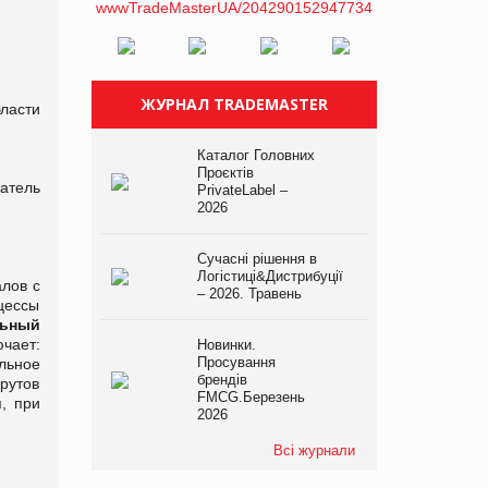
ЖУРНАЛ TRADEMASTER
ласти
Каталог Головних
Проєктів
атель
PrivateLabel –
2026
Сучасні рішення в
Логістиці&Дистрибуції
лов с
– 2026. Травень
цессы
ьный
чает:
Новинки.
Просування
льное
брендів
рутов
FMCG.Березень
, при
2026
Всі журнали