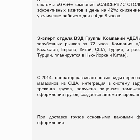
системы «GPS+» компания «САВСЕРВИС СТОЛИЦА
эффективных визитов в день на 42%; снижение
увеличение рабочего дня с 4 до 8 часов.
Эксперт отдела ВЭД
Группы Компаний «ДЕ
зарубежных рынков за 72 часа. Компания «
Казахстан, Европа, Китай, США, Турция, и рас
Турции, планируется в Нью-Йорке и Китае).
С 2014г. оператор развивает новые виды перевоз
магазинов из США, интеграция в систему зар
трекинга грузов, получена лицензия таможе
оформления грузов, создается автоматизированн
При доставке грузов основными важными фа
оформления.