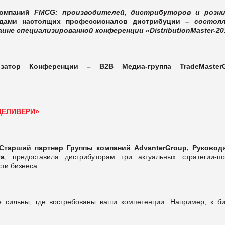
омпаний
FMCG: производителей, дистрибуторов и розн
адами настоящих профессионалов дистрибуции
– состоя
аине специализированной конференции «DistributionMaster-20
затор Конференции – B2B Медиа-группа TradeMasterG
ДЕЛИВЕРИ»
Старший партнер Группы компаний
Advanter
Group
, Руковод
га
, предоставила дистрибуторам три актуальных стратегии-по
ти бизнеса:
е сильны, где востребованы ваши компетенции. Например, к би