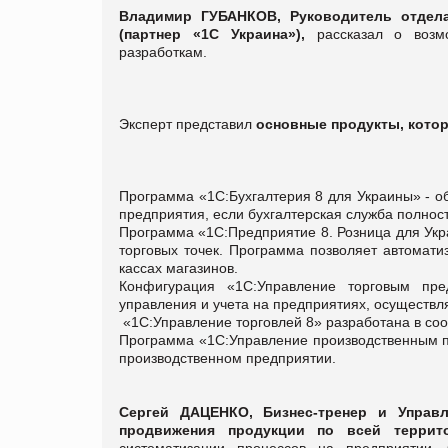
Владимир ГУБАНКОВ, Руководитель отдел
(партнер «1С Украина»),
рассказал о возмо
разработкам.
Эксперт представил
основные продукты, котор
Программа «1С:Бухгалтерия 8 для Украины» - о
предприятия, если бухгалтерская служба полност
Программа «1С:Предприятие 8. Розница для Укр
торговых точек. Программа позволяет автомати
кассах магазинов.
Конфигурация «1С:Управление торговым пре
управления и учета на предприятиях, осуществ
«1С:Управление торговлей 8» разработана в соот
Программа «1С:Управление производственным пр
производственном предприятии.
Сергей ДАЦЕНКО, Бизнес-тренер и Управ
продвижения продукции по всей терри
систематизации процессов на предприятии.