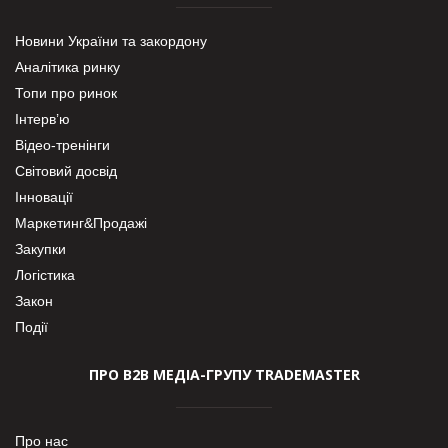
Новини України та закордону
Аналітика ринку
Топи про ринок
Інтерв’ю
Відео-тренінги
Світовий досвід
Інновації
Маркетинг&Продажі
Закупки
Логістика
Закон
Події
ПРО В2В МЕДІА-ГРУПУ TRADEMASTER
Про нас