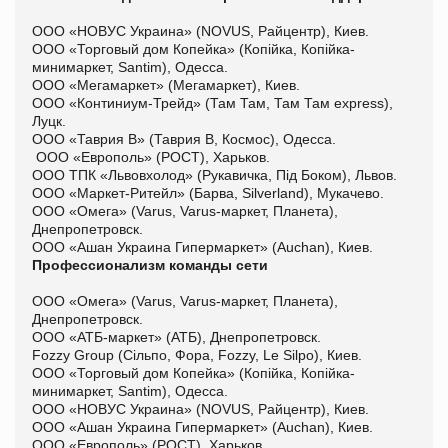
ООО «НОВУС Украина» (NOVUS, Райцентр), Киев.
ООО «Торговый дом Копейка» (Копійка, Копійка-
минимаркет, Santim), Одесса.
ООО «Мегамаркет» (Мегамаркет), Киев.
ООО «Континиум-Трейд» (Там Там, Там Там express),
Луцк.
ООО «Таврия В» (Таврия В, Космос), Одесса.
ООО «Европоль» (РОСТ), Харьков.
ООО ТПК «Львовхолод» (Рукавичка, Під Боком), Львов.
ООО «Маркет-Ритейл» (Барва, Silverland), Мукачево.
ООО «Омега» (Varus, Varus-маркет, Планета),
Днепропетровск.
ООО «Ашан Украина Гипермаркет» (Auchan), Киев.
Профессионализм команды сети
ООО «Омега» (Varus, Varus-маркет, Планета),
Днепропетровск.
ООО «АТБ-маркет» (АТБ), Днепропетровск.
Fozzy Group (Сільпо, Фора, Fozzy, Le Silpo), Киев.
ООО «Торговый дом Копейка» (Копійка, Копійка-
минимаркет, Santim), Одесса.
ООО «НОВУС Украина» (NOVUS, Райцентр), Киев.
ООО «Ашан Украина Гипермаркет» (Auchan), Киев.
ООО «Европоль» (РОСТ), Харьков.