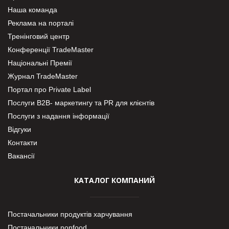
Наша команда
Реклама на порталі
Тренінговий центр
Конференції TradeMaster
Національні Премії
Журнал TradeMaster
Портал про Private Label
Послуги В2В- маркетингу та PR для клієнтів
Послуги з надання інформації
Відгуки
Контакти
Вакансії
КАТАЛОГ КОМПАНИЙ
Постачальники продуктів харчування
Постачальники nonfood