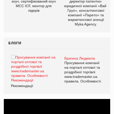
ОВ
коуч, сертифікований коуч
директор патентно-
МСС ICF, ментор для
юридичної компанії «Вайз
лідерів
Груп», консалтингової
компанії «Парето» та
маркетингової агенції
Myka Agency.
БЛОГИ
Брагина Людмила
ї
Просування компанії
а
на порталі оптової та
роздрібної торгівлі
www.trademaster.ua.
і.
правила. Особливості.
Рекомендації
Ре