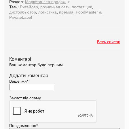
Раздел:
Маркетинг та продажі
>
Теги:
Ритейлер
,
розничная сеть
,
поставщик
,
дистрибьютор
,
логистика
,
премия
,
FoodMaster &
PrivateLabel
Весь список
Коментарі
Ваш коментар буде першим.
Додати коментар
Ваше імя
*
Захист від спаму
Повідомлення
*