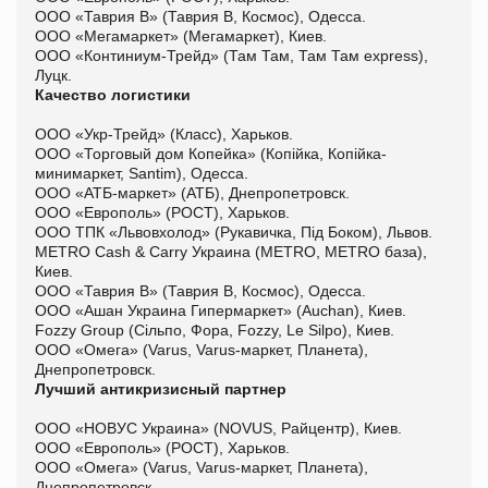
ООО «Таврия В» (Таврия В, Космос), Одесса.
ООО «Мегамаркет» (Мегамаркет), Киев.
ООО «Континиум-Трейд» (Там Там, Там Там express),
Луцк.
Качество логистики
ООО «Укр-Трейд» (Класс), Харьков.
ООО «Торговый дом Копейка» (Копійка, Копійка-
минимаркет, Santim), Одесса.
ООО «АТБ-маркет» (АТБ), Днепропетровск.
ООО «Европоль» (РОСТ), Харьков.
ООО ТПК «Львовхолод» (Рукавичка, Під Боком), Львов.
METRO Cash & Carry Украина (METRO, METRO база),
Киев.
ООО «Таврия В» (Таврия В, Космос), Одесса.
ООО «Ашан Украина Гипермаркет» (Auchan), Киев.
Fozzy Group (Сільпо, Фора, Fozzy, Le Silpo), Киев.
ООО «Омега» (Varus, Varus-маркет, Планета),
Днепропетровск.
Лучший антикризисный партнер
ООО «НОВУС Украина» (NOVUS, Райцентр), Киев.
ООО «Европоль» (РОСТ), Харьков.
ООО «Омега» (Varus, Varus-маркет, Планета),
Днепропетровск.