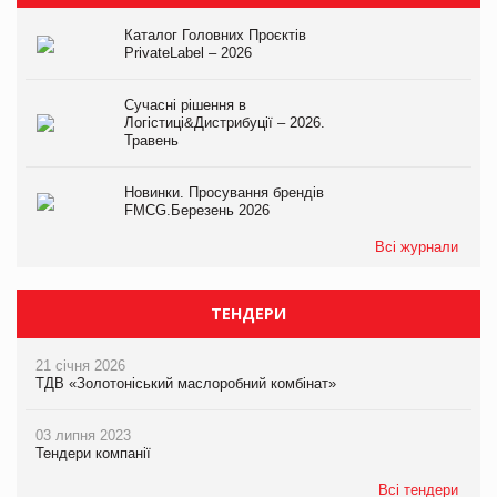
Каталог Головних Проєктів
PrivateLabel – 2026
Сучасні рішення в
Логістиці&Дистрибуції – 2026.
Травень
Новинки. Просування брендів
FMCG.Березень 2026
Всі журнали
ТЕНДЕРИ
21 січня 2026
ТДВ «Золотоніський маслоробний комбінат»
03 липня 2023
Тендери компанії
Всі тендери