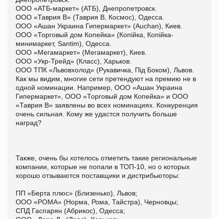
ООО «АТБ-маркет» (АТБ), Днепропетровск.
ООО «Таврия В» (Таврия В, Космос), Одесса.
ООО «Ашан Украина Гипермаркет» (Auchan), Киев.
ООО «Торговый дом Копейка» (Копійка, Копійка-
минимаркет, Santim), Одесса.
ООО «Мегамаркет» (Мегамаркет), Киев.
ООО «Укр-Трейд» (Класс), Харьков.
ООО ТПК «Львовхолод» (Рукавичка, Під Боком), Львов.
Как мы видим, многие сети претендуют на премию не в
одной номинации. Например, ООО «Ашан Украина
Гипермаркет», ООО «Торговый дом Копейка» и ООО
«Таврия В» заявлены во всех номинациях. Конкуренция
очень сильная. Кому же удастся получить больше
наград?
Также, очень бы хотелось отметить такие региональные
компании, которые не попали в ТОП-10, но о которых
хорошо отзываются поставщики и дистрибьюторы:
ПП «Берта плюс» (Близенько), Львов;
ООО «РОМА» (Норма, Рома, Тайстра), Черновцы;
СПД Гаспарян (Абрикос), Одесса;