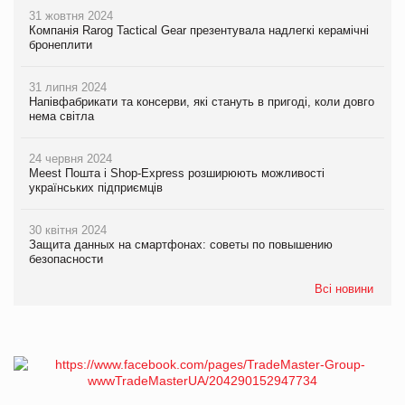
31 жовтня 2024
Компанія Rarog Tactical Gear презентувала надлегкі керамічні
бронеплити
31 липня 2024
Напівфабрикати та консерви, які стануть в пригоді, коли довго
нема світла
24 червня 2024
Meest Пошта і Shop-Express розширюють можливості
українських підприємців
30 квітня 2024
Защита данных на смартфонах: советы по повышению
безопасности
Всі новини