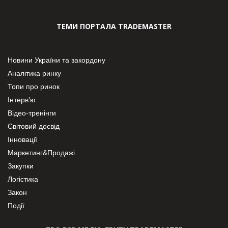
ТЕМИ ПОРТАЛА TRADEMASTER
Новини України та закордону
Аналітика ринку
Топи про ринок
Інтерв’ю
Відео-тренінги
Світовий досвід
Інновації
Маркетинг&Продажі
Закупки
Логістика
Закон
Події