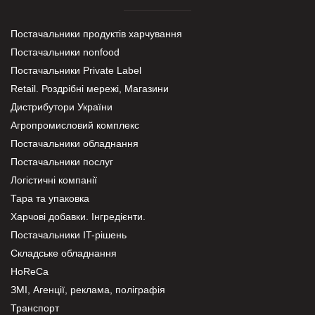
Постачальники продуктів харчування
Постачальники nonfood
Постачальники Private Label
Retail. Роздрібні мережі, Магазини
Дистрибутори України
Агропромисловий комплекс
Постачальники обладнання
Постачальники послуг
Логістичні компанії
Тара та упаковка
Харчові добавки. Інгредієнти.
Постачальники IT-рішень
Складське обладнання
HoReCa
ЗМІ, Агенції, реклама, поліграфія
Транспорт