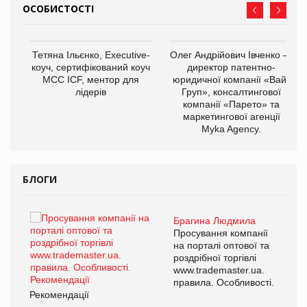
ОСОБИСТОСТІ
,
Тетяна Ільєнко, Executive-
Олег Андрійович Івченко —
ОВ
коуч, сертифікований коуч
директор патентно-
МСС ICF, ментор для
юридичної компанії «Вайз
лідерів
Груп», консалтингової
компанії «Парето» та
маркетингової агенції
Myka Agency.
БЛОГИ
Брагина Людмила
ї
Просування компанії
а
на порталі оптової та
роздрібної торгівлі
www.trademaster.ua.
і.
правила. Особливості.
Рекомендації
Ре