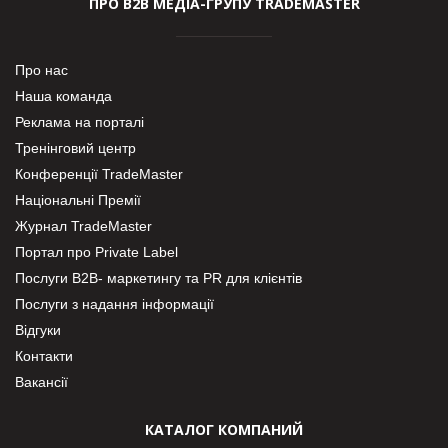
ПРО В2В МЕДІА-ГРУПУ TRADEMASTER
Про нас
Наша команда
Реклама на порталі
Тренінговий центр
Конференції TradeMaster
Національні Премії
Журнал TradeMaster
Портал про Private Label
Послуги В2В- маркетингу та PR для клієнтів
Послуги з надання інформації
Відгуки
Контакти
Вакансії
КАТАЛОГ КОМПАНИЙ