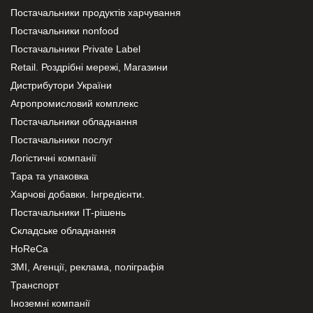
Постачальники продуктів харчування
Постачальники nonfood
Постачальники Private Label
Retail. Роздрібні мережі, Магазини
Дистрибутори України
Агропромисловий комплекс
Постачальники обладнання
Постачальники послуг
Логістичні компанії
Тара та упаковка
Харчові добавки. Інгредієнти.
Постачальники IT-рішень
Складське обладнання
HoReCa
ЗМІ, Агенції, реклама, поліграфія
Транспорт
Іноземні компанії