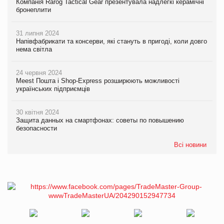
Компанія Rarog Tactical Gear презентувала надлегкі керамічні
бронеплити
31 липня 2024
Напівфабрикати та консерви, які стануть в пригоді, коли довго
нема світла
24 червня 2024
Meest Пошта і Shop-Express розширюють можливості
українських підприємців
30 квітня 2024
Защита данных на смартфонах: советы по повышению
безопасности
Всі новини