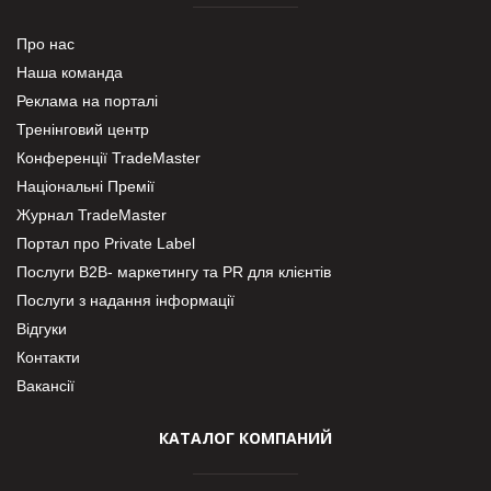
Про нас
Наша команда
Реклама на порталі
Тренінговий центр
Конференції TradeMaster
Національні Премії
Журнал TradeMaster
Портал про Private Label
Послуги В2В- маркетингу та PR для клієнтів
Послуги з надання інформації
Відгуки
Контакти
Вакансії
КАТАЛОГ КОМПАНИЙ