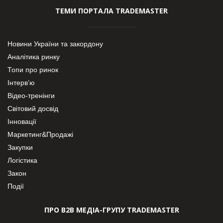
ТЕМИ ПОРТАЛА TRADEMASTER
Новини України та закордону
Аналітика ринку
Топи про ринок
Інтерв’ю
Відео-тренінги
Світовий досвід
Інновації
Маркетинг&Продажі
Закупки
Логістика
Закон
Події
ПРО В2В МЕДІА-ГРУПУ TRADEMASTER