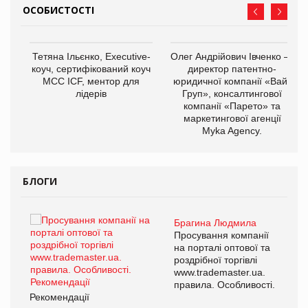
ОСОБИСТОСТІ
,
Тетяна Ільєнко, Executive-
Олег Андрійович Івченко —
ОВ
коуч, сертифікований коуч
директор патентно-
МСС ICF, ментор для
юридичної компанії «Вайз
лідерів
Груп», консалтингової
компанії «Парето» та
маркетингової агенції
Myka Agency.
БЛОГИ
Брагина Людмила
ї
Просування компанії
а
на порталі оптової та
роздрібної торгівлі
www.trademaster.ua.
і.
правила. Особливості.
Рекомендації
Ре