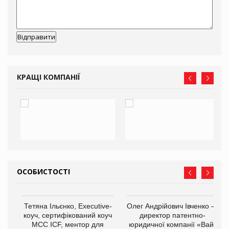
КРАЩІ КОМПАНІЇ
ОСОБИСТОСТІ
,
Тетяна Ільєнко, Executive-
Олег Андрійович Івченко —
ОВ
коуч, сертифікований коуч
директор патентно-
МСС ICF, ментор для
юридичної компанії «Вайз