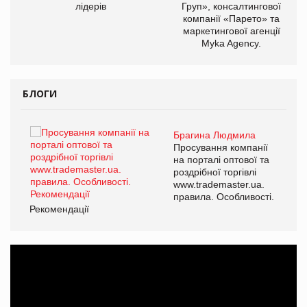
лідерів
Груп», консалтингової
компанії «Парето» та
маркетингової агенції
Myka Agency.
БЛОГИ
Брагина Людмила
ї
Просування компанії
а
на порталі оптової та
роздрібної торгівлі
www.trademaster.ua.
і.
правила. Особливості.
Рекомендації
Ре