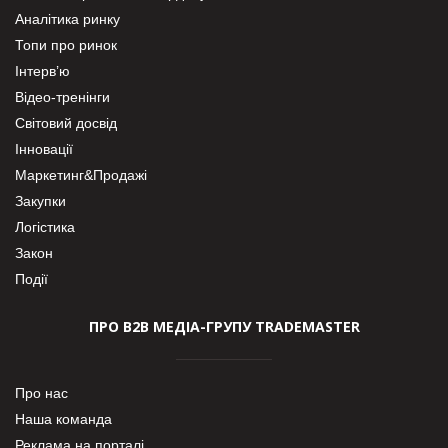
Аналітика ринку
Топи про ринок
Інтерв’ю
Відео-тренінги
Світовий досвід
Інновації
Маркетинг&Продажі
Закупки
Логістика
Закон
Події
ПРО В2В МЕДІА-ГРУПУ TRADEMASTER
Про нас
Наша команда
Реклама на порталі