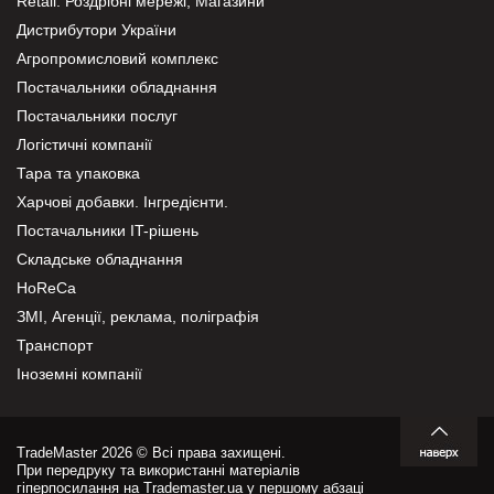
Retail. Роздрібні мережі, Магазини
Дистрибутори України
Агропромисловий комплекс
Постачальники обладнання
Постачальники послуг
Логістичні компанії
Тара та упаковка
Харчові добавки. Інгредієнти.
Постачальники IT-рішень
Складське обладнання
HoReCa
ЗМІ, Агенції, реклама, поліграфія
Транспорт
Іноземні компанії
TradeMaster 2026 © Всі права захищені.
При передруку та використанні матеріалів
гіперпосилання на Trademaster.ua у першому абзаці