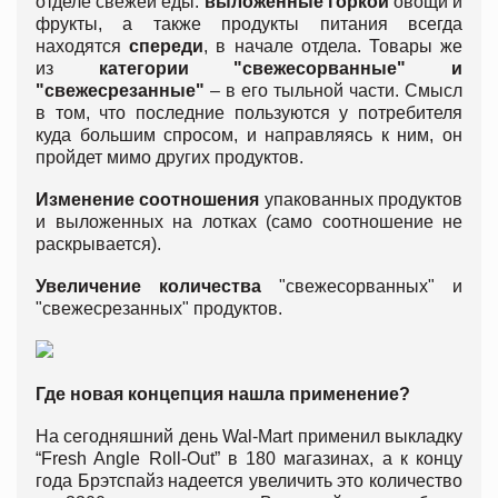
отделе свежей еды:
выложенные горкой
овощи и
фрукты, а также продукты питания всегда
находятся
спереди
, в начале отдела. Товары же
из
категории "свежесорванные" и
"свежесрезанные"
– в его тыльной части. Смысл
в том, что последние пользуются у потребителя
куда большим спросом, и направляясь к ним, он
пройдет мимо других продуктов.
Изменение соотношения
упакованных продуктов
и выложенных на лотках (само соотношение не
раскрывается).
Увеличение количества
"свежесорванных" и
"свежесрезанных" продуктов.
Где новая концепция нашла применение?
На сегодняшний день Wal-Mart применил выкладку
“Fresh Angle Roll-Out” в 180 магазинах, а к концу
года Брэтспайз надеется увеличить это количество