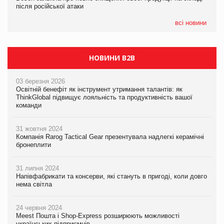
після російської атаки
після російської атаки
05.08.2026
Сергій Лісунов про заморожені хлібобулочні вироби на
всі новини
PrivateLabel&FMCG Master 2026
НОВИНИ B2B
03 березня 2026
Освітній бенефіт як інструмент утримання талантів: як
ThinkGlobal підвищує лояльність та продуктивність вашої
команди
31 жовтня 2024
Компанія Rarog Tactical Gear презентувала надлегкі керамічні
бронеплити
31 липня 2024
Напівфабрикати та консерви, які стануть в пригоді, коли довго
нема світла
24 червня 2024
Meest Пошта і Shop-Express розширюють можливості
українських підприємців