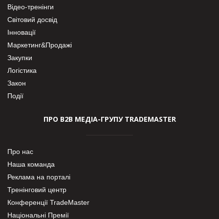
Відео-тренінги
Світовий досвід
Інновації
Маркетинг&Продажі
Закупки
Логістика
Закон
Події
ПРО В2В МЕДІА-ГРУПУ TRADEMASTER
Про нас
Наша команда
Реклама на порталі
Тренінговий центр
Конференції TradeMaster
Національні Премії