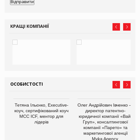
КРАЩІ КОМПАНІЇ
ОСОБИСТОСТІ
,
Тетяна Ільєнко, Executive-
Олег Андрійович Івченко —
ОВ
коуч, сертифікований коуч
директор патентно-
МСС ICF, ментор для
юридичної компанії «Вайз
лідерів
Груп», консалтингової
компанії «Парето» та
маркетингової агенції
Myka Agency.