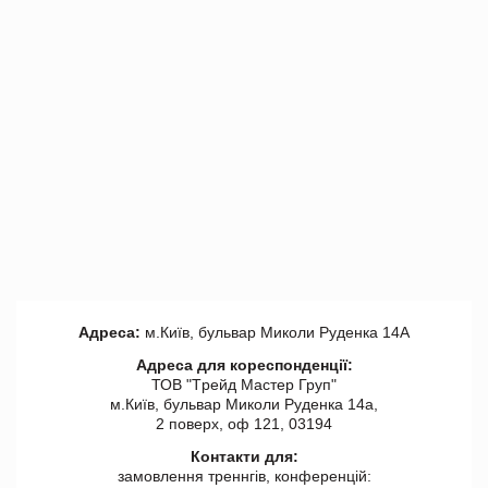
Адреса:
м.Київ, бульвар Миколи Руденка 14А
Адреса для кореспонденції:
ТОВ "Tрейд Мастер Груп"
м.Київ, бульвар Миколи Руденка 14а,
2 поверх, оф 121, 03194
Контакти для:
замовлення треннгів, конференцій: