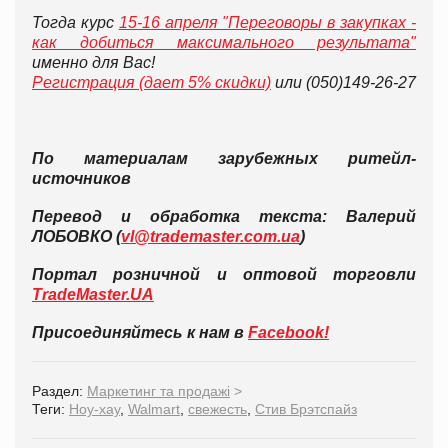
Тогда курс
15-16 апреля "Переговоры в закупках -
как добиться максимального результата"
именно для Вас!
Регистрация (дает 5% скидки)
или (050)149-26-27
По материалам зарубежных ритейл-
источников
Перевод и обработка текста: Валерий
ЛОБОВКО (
vl@trademaster.com.ua
)
Портал розничной и оптовой торговли
TradeMaster.UA
Присоединяйтесь к нам в
Facebook!
Раздел:
Маркетинг та продажі
>
Теги:
Ноу-хау
,
Walmart
,
свежесть
,
Стив Брэтспайз