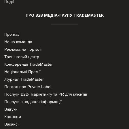
Події
ПРО В2В МЕДІА-ГРУПУ TRADEMASTER
Про нас
Наша команда
Реклама на порталі
Тренінговий центр
Конференції TradeMaster
Національні Премії
Журнал TradeMaster
Портал про Private Label
Послуги В2В- маркетингу та PR для клієнтів
Послуги з надання інформації
Відгуки
Контакти
Вакансії