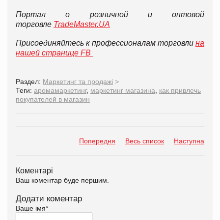
Портал о розничной и оптовой
торговле
TradeMaster.UA
Присоединяйтесь к профессионалам торговли
на
нашей странице FB
Раздел:
Маркетинг та продажі
>
Теги:
аромамаркетинг
,
маркетинг магазина
,
как привлечь
покупателей в магазин
Попередня
Весь список
Наступна
Коментарі
Ваш коментар буде першим.
Додати коментар
Ваше імя
*