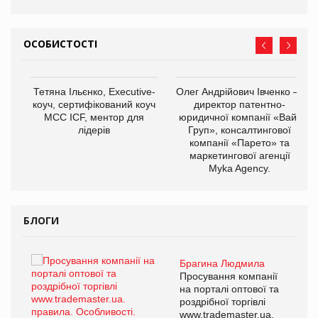
ОСОБИСТОСТІ
,
Тетяна Ільєнко, Executive-
Олег Андрійович Івченко —
ОВ
коуч, сертифікований коуч
директор патентно-
МСС ICF, ментор для
юридичної компанії «Вайз
лідерів
Груп», консалтингової
компанії «Парето» та
маркетингової агенції
Myka Agency.
БЛОГИ
Брагина Людмила
ї
Просування компанії
а
на порталі оптової та
роздрібної торгівлі
www.trademaster.ua.