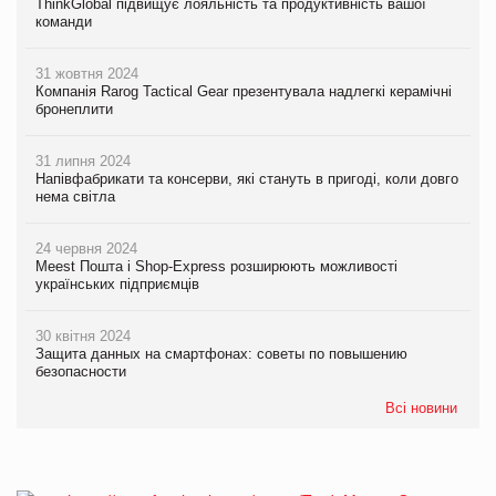
ThinkGlobal підвищує лояльність та продуктивність вашої
команди
31 жовтня 2024
Компанія Rarog Tactical Gear презентувала надлегкі керамічні
бронеплити
31 липня 2024
Напівфабрикати та консерви, які стануть в пригоді, коли довго
нема світла
24 червня 2024
Meest Пошта і Shop-Express розширюють можливості
українських підприємців
30 квітня 2024
Защита данных на смартфонах: советы по повышению
безопасности
Всі новини