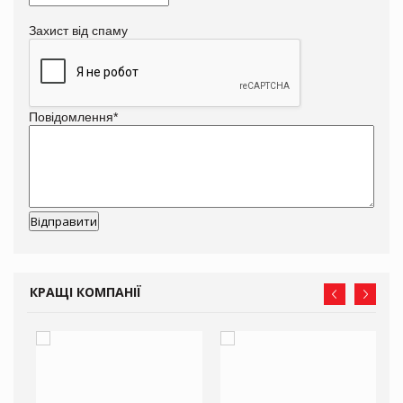
Захист від спаму
Повідомлення
*
КРАЩІ КОМПАНІЇ