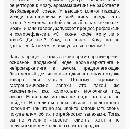
рецепторов к мозгу, аромамаркетинг не работает в
безбарьерной среде. У высших млекопитающих
между настроением и действием всегда есть
зазор. У человека любой сильный запах «включает
мозг», иначе говоря, запускает процесс рефлексии
и саморефлексии. «О, пахнет кофе. Хочу ли я
кофе? Да, нет? Хочу, но позже. Хочу, но не
здесь…». Какие уж тут импульсные покупки?
Запуск процесса осмысления прямо противоречит
основной продажной идее аромамаркетинга и
нейромаркетинга в целом, предполагающей
безотчетный для человека сдвиг в пользу покупки
товара или услуги. Поэтому «громкие»
гастрономические запахи это такой же
«маркетинг», как колокольчик молочника под
окном. Если вам молока не надо, то вы и не
пойдете. Но если вы о нем забыли, то колокольчик
напомнит. Так что не забывайте напоминать своим
покупателям об их потребностях запахами. Тогда
вы не упустите «своего» клиента, хотя и не
получите феноменального взлета продаж.