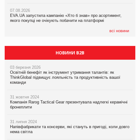
07.08.2026
Varto Paw expert від власної ТМ Varto!
Франція заборонила рекламні дзвінки без згоди клієнтів
07.08.2026
EVA.UA запустила кампанію «Хто б знав» про асортимент,
05.08.2026
якого покупці не очікують побачити на платформі
Мережа супермаркетів VARUS купує мережу магазинів
формату convenience store КОЛО: об’єднана компанія
налічуватиме 374 магазини
всі новини
НОВИНИ B2B
03 березня 2026
Освітній бенефіт як інструмент утримання талантів: як
ThinkGlobal підвищує лояльність та продуктивність вашої
команди
31 жовтня 2024
Компанія Rarog Tactical Gear презентувала надлегкі керамічні
бронеплити
31 липня 2024
Напівфабрикати та консерви, які стануть в пригоді, коли довго
нема світла