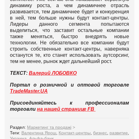
динамику роста, а чем динамичнее отрасль
развивается, тем динамичнее будет и конкуренция
в ней, тем больше нужны будут контакт-центры.
Лидеры данного сегмента попытаются
выделиться, что заставит остальные компании
также меняться, быстро внедрять новые
технологии. Не обязательно все компании будут
строить собственные контакт-центры, наверняка
останутся те, кто станет использовать аутсорсинг,
тем не менее, рынок ждет дальнейший рост.
ТЕКСТ:
Валерий ЛОБОВКО
Портал о розничной и оптовой торговле
TradeMaster.UA
Присоединяйтесь к профессионалам
торговли
на нашей странице FB
Раздел:
Маркетинг та продажі
>
Теги:
Валентина Ярош
,
Контакт-центры
,
бизнес
,
развитие
,
Украина
,
Альфа-банк