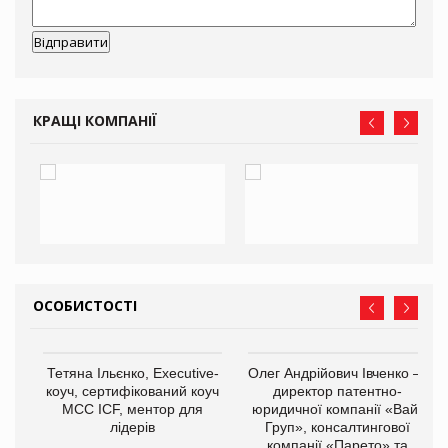
КРАЩІ КОМПАНІЇ
ОСОБИСТОСТІ
,
Тетяна Ільєнко, Executive-
Олег Андрійович Івченко —
ОВ
коуч, сертифікований коуч
директор патентно-
МСС ICF, ментор для
юридичної компанії «Вайз
лідерів
Груп», консалтингової
компанії «Парето» та