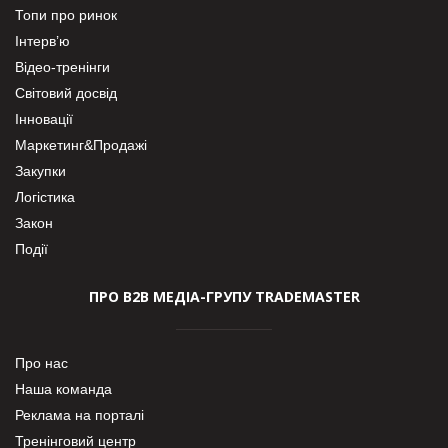
Топи про ринок
Інтерв’ю
Відео-тренінги
Світовий досвід
Інновації
Маркетинг&Продажі
Закупки
Логістика
Закон
Події
ПРО В2В МЕДІА-ГРУПУ TRADEMASTER
Про нас
Наша команда
Реклама на порталі
Тренінговий центр