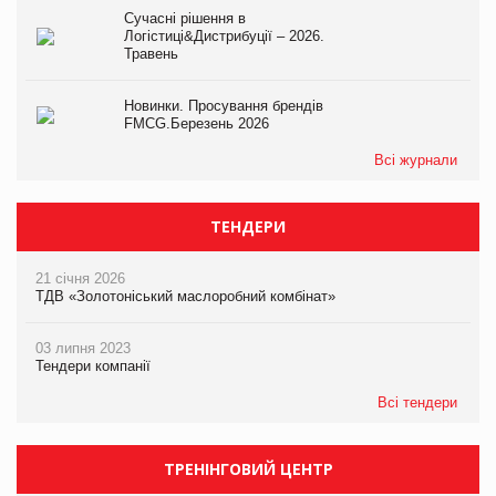
Сучасні рішення в
Логістиці&Дистрибуції – 2026.
Травень
Новинки. Просування брендів
FMCG.Березень 2026
Всі журнали
ТЕНДЕРИ
21 січня 2026
ТДВ «Золотоніський маслоробний комбінат»
03 липня 2023
Тендери компанії
Всі тендери
ТРЕНІНГОВИЙ ЦЕНТР