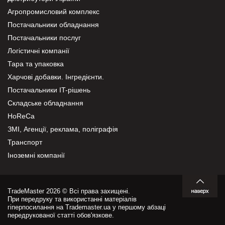
Агропромисловий комплекс
Постачальники обладнання
Постачальники послуг
Логістичні компанії
Тара та упаковка
Харчові добавки. Інгредієнти.
Постачальники IT-рішень
Складське обладнання
HoReCa
ЗМІ, Агенції, реклама, поліграфія
Транспорт
Іноземні компанії
TradeMaster 2026 © Всі права захищені.
При передруку та використанні матеріалів
гіперпосилання на Trademaster.ua у першому абзаці
передрукованої статті обов'язкове.