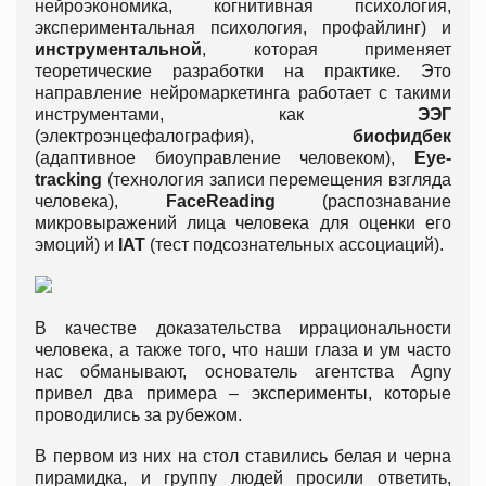
нейроэкономика, когнитивная психология,
экспериментальная психология, профайлинг) и
инструментальной
, которая применяет
теоретические разработки на практике. Это
направление нейромаркетинга работает с такими
инструментами, как
ЭЭГ
(электроэнцефалография),
биофидбек
(адаптивное биоуправление человеком),
Eye-
tracking
(технология записи перемещения взгляда
человека),
FaceReading
(распознавание
микровыражений лица человека для оценки его
эмоций) и
IAT
(тест подсознательных ассоциаций).
В качестве доказательства иррациональности
человека, а также того, что наши глаза и ум часто
нас обманывают, основатель агентства Agny
привел два примера – эксперименты, которые
проводились за рубежом.
В первом из них на стол ставились белая и черна
пирамидка, и группу людей просили ответить,