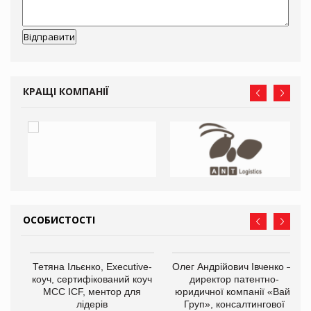
КРАЩІ КОМПАНІЇ
ОСОБИСТОСТІ
,
Тетяна Ільєнко, Executive-
Олег Андрійович Івченко —
ОВ
коуч, сертифікований коуч
директор патентно-
МСС ICF, ментор для
юридичної компанії «Вайз
лідерів
Груп», консалтингової