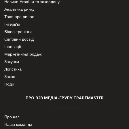
Новини України та закордону
Аналітика ринку
Топи про ринок
Інтерв’ю
Відео-тренінги
Світовий досвід
Інновації
Маркетинг&Продажі
Закупки
Логістика
Закон
Події
ПРО В2В МЕДІА-ГРУПУ TRADEMASTER
Про нас
Наша команда