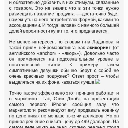
и обязательно добавить в них стимулы, связанные
с товаром. Это не значит, что в эти точки нужно
размещать название продукта — достаточно будет
намекнуть на него потребителю формой, какими-то
ассоциациями. И тогда человек с намного большей
долей вероятности купит то, что предлагается.
Не менее интересен, по словам г-на Ладанова, и
такой прием нейромаркетинга как
экнкоринг
(от
английского «anchor» - «якорь»). Довольно часто
он применяется на подсознательном уровне в
повседневной жизни. К примеру, зачем
симпатичные девушки обычно берут с собой не
очень красивых подружек? Ответ прост – чтобы
выделяться на их фоне, казаться лучше.
Точно так же эффективно этот принцип работает и
в маркетинге. Так, Стив Джобс на презентации
самого первого iPhone сообщил залу, что
маркетологи рекомендуют ему продавать новинку
по цене никак не меньше тысячи долларов. Но он
принял решение снизить цену до 499 долларов. На
самом деле никто не знал, сколько реально стоил