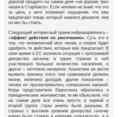
дорогой продукт» на самом деле «не дороже трех
чашек в Старбаксе». Если человек не знает, что это
за цена, у него возникает ощущение, что ему
предлагают товар, который намного дешевле, чем
он мог бы стоить.
Следующий интересный прием нейромаркетинга –
«
эффект действия по умолчанию»
. Суть его в
том, что человеческий мозг ленив, и скорее будет
одобрять те действия, которые ему предлагают. В
свое время в ЕС возникла ситуация с программой
донорства органов: в одних странах в ней
участвовало большое количество населения, в
других – ничтожно мизерное. Аналитики не могли
выявить причину этого: они сравнивали уровень
жизни, величину доходов, другие показатели –
логики не просматривалось совершенно никакой.
Когда представители Евросоюза обратились к
поведенческим экономистам, те им объяснили, что
на самом деле все очень просто: в первой и
второй группе стран анкеты были разными. В
странах с высоким уровнем донорства галочку
нужно было ставить в клеточке «отказаться», а в