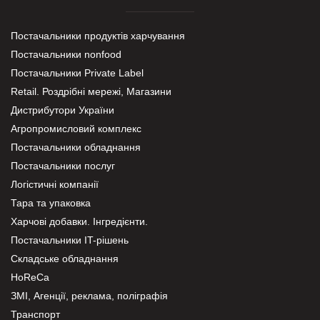
Постачальники продуктів харчування
Постачальники nonfood
Постачальники Private Label
Retail. Роздрібні мережі, Магазини
Дистрибутори України
Агропромисловий комплекс
Постачальники обладнання
Постачальники послуг
Логістичні компанії
Тара та упаковка
Харчові добавки. Інгредієнти.
Постачальники IT-рішень
Складське обладнання
HoReCa
ЗМІ, Агенції, реклама, поліграфія
Транспорт