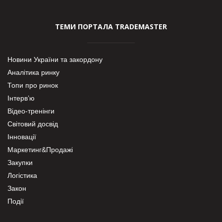
ТЕМИ ПОРТАЛА TRADEMASTER
Новини України та закордону
Аналітика ринку
Топи про ринок
Інтерв’ю
Відео-тренінги
Світовий досвід
Інновації
Маркетинг&Продажі
Закупки
Логістика
Закон
Події