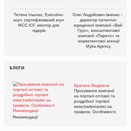
Тетяна Ільєнко, Executive-
Олег Андрійович Івченко —
коуч, сертифікований коуч
директор патентно-
МСС ICF, ментор для
юридичної компанії «Вайз
лідерів
Груп», консалтингової
компанії «Парето» та
маркетингової агенції
Myka Agency.
БЛОГИ
Брагина Людмила
Просування компанії
на порталі оптової та
роздрібної торгівлі
www.trademaster.ua.
правила. Особливості.
Рекомендації