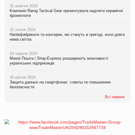
31 жовтня 2024
Компанія Rarog Tactical Gear презентувала надлегкі керамічні
бронеплити
31 липня 2024
Напівфабрикати та консерви, які стануть в пригоді, коли довго
нема світла
24 червня 2024
Meest Пошта і Shop-Express розширюють можливості
українських підприємців
30 квітня 2024
Защита данных на смартфонах: советы по повышению
безопасности
Всі новини