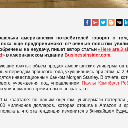
шельки американских потребителей говорят о том,
 пока еще предпринимают отчаянные попытки увели
 обречены на неудачу, пишет автор статьи
«Here are 3 s
ed»
в американском издании
Businessinsider.com.
едующие факты: объем продаж американских универмагов 
ным периодом прошлого года, ухудшившись при этом на 2,
ятся инвестиционным банком Morgan Stanley. В отчете, ко
сового учреждения под управлением
Паулы Кэмпбелл Ро
тери универмагов стремительно возрастают.
1-м квартале: по нашим оценкам, универмаги потеряли
00 миллионов долларов, которая отошла к Amazon и д
 полагать, что эта тенденция изменится в ближайшем буду