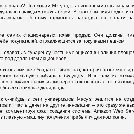
 персонала? По словам Мэгуна, стационарным магазинам 
дуально с каждым покупателем. В этом они видят одно из 
агазинами. Поэтому стоимость расходов на оплату р
ние самих стационарных точек продаж. Они должны им
себе покупателей, отравляющихся за покупками пешком.
ы сдавать в субаренду часть имеющихся в наличии площа
га под давлением акционеров.
 компаний не обладают гибкостью, которая позволяет ид
амного большую прибыль в будущем. И в этом их отлич
авно приучил своих акционеров отказываться от сиюмин
о более солидные дивиденды.
кто-нибудь в сети универмагов Macy's решится на соз
ратит часть денег на другие инновации – это сразу же вы
ун, комментируя факт создания системы Amazon Web Serv
 в главную «машину получения прибыли» для компании.