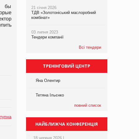
я бы
21 січня 2026
торые
ТДВ «Золотоніський маслоробний
комбінат»
ектор
упить
03 липня 2023
Тендери компанії
Всі тендери
ТРЕНІНГОВИЙ ЦЕНТР
Яна Олентир
Тетяна Ільєнко
повний список
тупна
НАЙБЛИЖЧА КОНФЕРЕНЦІЯ
18 червня 2026 |