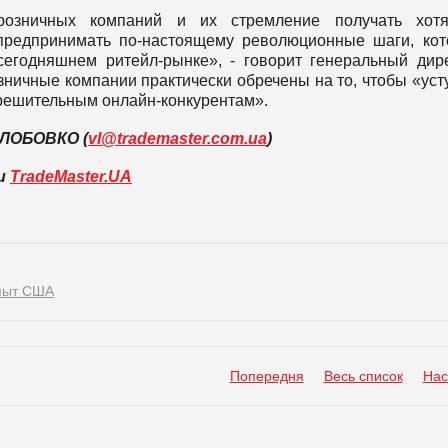
розничных компаний и их стремление получать хот
предпринимать по-настоящему революционные шаги, ко
егодняшнем ритейл-рынке», - говорит генеральный дир
ничные компании практически обречены на то, чтобы «уст
 решительным онлайн-конкурентам».
 ЛОБОВКО (
vl@trademaster.com.ua
)
ли
TradeMaster.UA
пыт США
Попередня
Весь список
Нас