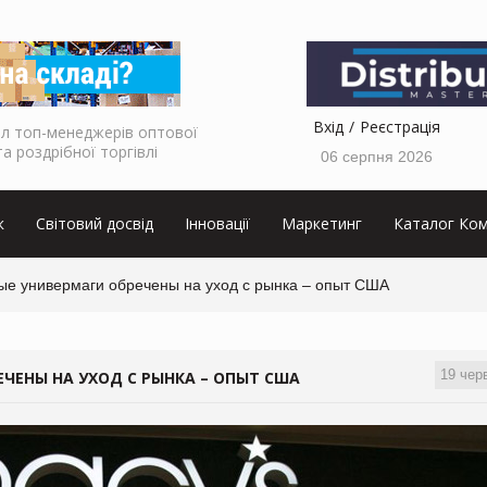
Вхід
Реєстрація
л топ-менеджерів оптової
та роздрібної торгівлі
06 серпня 2026
к
Світовий досвід
Інновації
Маркетинг
Каталог Ком
е универмаги обречены на уход с рынка – опыт США
19 чер
ЧЕНЫ НА УХОД С РЫНКА – ОПЫТ США