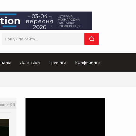
паній
Логістика
Тренінги
Конференції
вня 2016