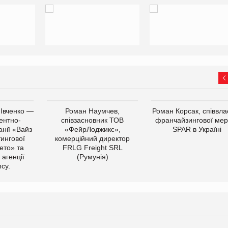
 Івченко —
Роман Наумчев,
Роман Корсак, співвла
ентно-
співзасновник ТОВ
франчайзингової мер
нії «Вайз
«ФейрЛоджикс»,
SPAR в Україні
тингової
комерційний директор
ето» та
FRLG Freight SRL
 агенції
(Румунія)
cy.