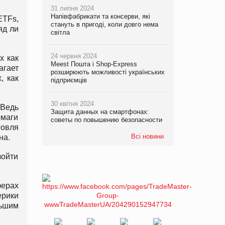
31 липня 2024
Напівфабрикати та консерви, які
ETFs,
стануть в пригоді, коли довго нема
яд ли
світла
24 червня 2024
х как
Meest Пошта і Shop-Express
агает
розширюють можливості українських
, как
підприємців
30 квітня 2024
 Ведь
Защита данных на смартфонах:
рмаги
советы по повышению безопасности
говля
Всі новини
на.
зойти
ферах
ерики
льшим