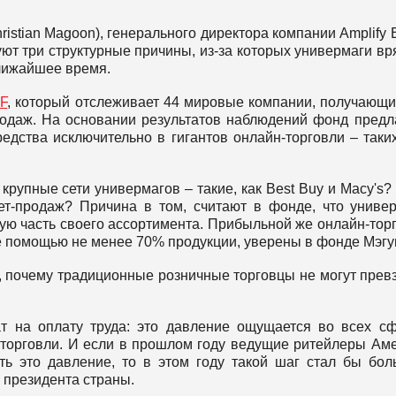
ristian Magoon), генерального директора компании Amplify 
т три структурные причины, из-за которых универмаги вр
ближайшее время.
F
, который отслеживает 44 мировые компании, получающи
одаж. На основании результатов наблюдений фонд предл
дства исключительно в гигантов онлайн-торговли – таких
крупные сети универмагов – такие, как Best Buy и Macy's?
т-продаж? Причина в том, считают в фонде, что униве
ую часть своего ассортимента. Прибыльной же онлайн-тор
ее помощью не менее 70% продукции, уверены в фонде Мэгу
л, почему традиционные розничные торговцы не могут прев
ат на оплату труда: это давление ощущается во всех с
 торговли. И если в прошлом году ведущие ритейлеры Ам
ь это давление, то в этом году такой шаг стал бы бо
 президента страны.