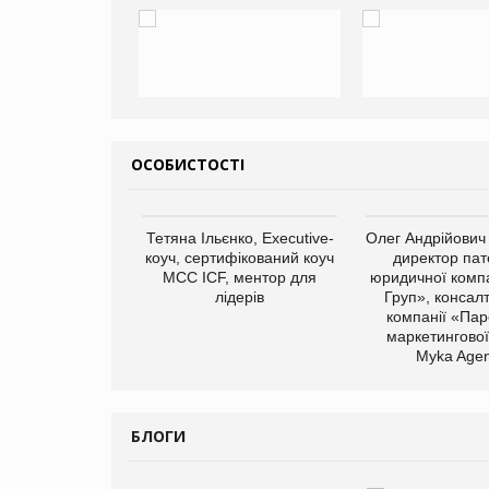
ОСОБИСТОСТІ
Тетяна Ільєнко, Executive-
Олег Андрійович
коуч, сертифікований коуч
директор пат
МСС ICF, ментор для
юридичної компа
лідерів
Груп», консал
компанії «Пар
маркетингової
арас Ігорович,
Myka Agen
иробництва ТОВ
Герчак"
БЛОГИ