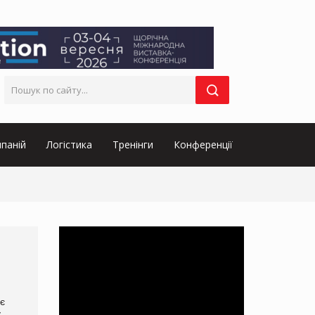
паній
Логістика
Тренінги
Конференції
оє
у