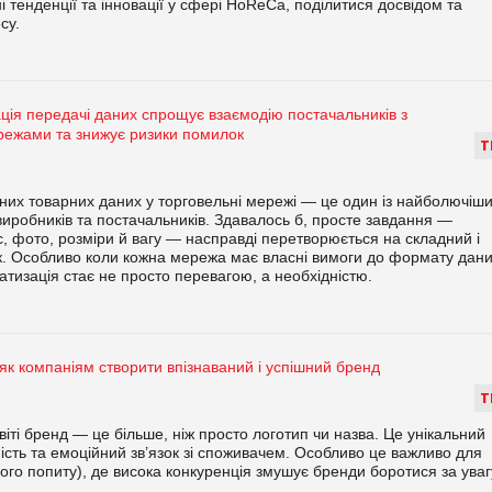
і тенденції та інновації у сфері HoReCa, поділитися досвідом та
су.
ція передачі даних спрощує взаємодію постачальників з
режами та знижує ризики помилок
Т
них товарних даних у торговельні мережі — це один із найболючіш
виробників та постачальників. Здавалось б, просте завдання —
, фото, розміри й вагу — насправді перетворюється на складний і
к. Особливо коли кожна мережа має власні вимоги до формату дан
атизація стає не просто перевагою, а необхідністю.
як компаніям створити впізнаваний і успішний бренд
Т
віті бренд — це більше, ніж просто логотип чи назва. Це унікальний
ість та емоційний зв’язок зі споживачем. Особливо це важливо для
го попиту), де висока конкуренція змушує бренди боротися за уваг