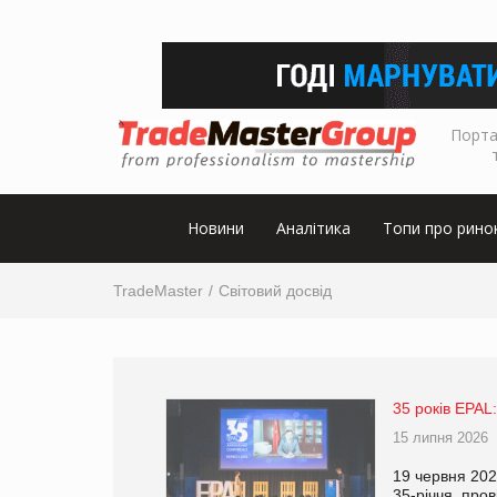
Порта
Новини
Аналітика
Топи про рино
TradeMaster
Світовий досвід
35 років EPAL:
15 липня 2026
19 червня 202
35-річчя, про