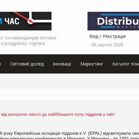
Вхід
Реєстрація
л топ-менеджерів оптової
та роздрібної торгівлі
06 серпня 2026
к
Світовий досвід
Інновації
Маркетинг
Каталог Ком
 від контролю якості до найбільшого пулу піддонів у світі
6 року Європейська асоціація піддонів e.V. (EPAL) відсвяткувала св
вівши міжнародну конференцію в Мюнхені. У Мюнхені - де 1991 рок