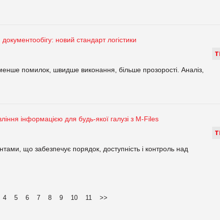
 документообігу: новий стандарт логістики
Т
 менше помилок, швидше виконання, більше прозорості. Аналіз,
ління інформацією для будь-якої галузі з M-Files
Т
нтами, що забезпечує порядок, доступність і контроль над
4
5
6
7
8
9
10
11
>>