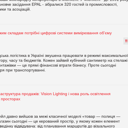
ановче засідання EPAL - зібралися 320 гостей із промисловості,
тики та асоціацій.
ким складам потрібні цифрові системи вимірювання об'єму
Т
ська логістика в Україні змушена працювати в режимі максимальної
тору, часу та бюджетів. Кожен зайвий кубічний сантиметр на стелажі
антажівки — це прямі фінансові втрати бізнесу. Проте сьогодні
тря при транспортуванні.
аструктура продажів: Vision Lighting і нова роль освітлення
 просторах
ейл давно вийшов за межі класичної моделі «товар — полиця —
газин сьогодні — це керований простір, у якому кожен елемент
ведінку відвідувача: від планування маршрутів до візуального