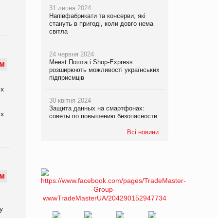
31 липня 2024
Напівфабрикати та консерви, які
стануть в пригоді, коли довго нема
світла
24 червня 2024
Meest Пошта і Shop-Express
М
розширюють можливості українських
підприємців
их
30 квітня 2024
Защита данных на смартфонах:
их
советы по повышению безопасности
Всі новини
М
у