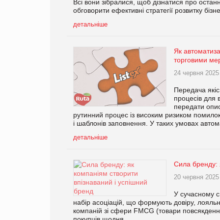
Всі вони зібралися, щоб дізнатися про останн
обговорити ефективні стратегії розвитку бізне
детальніше
Як автоматиза
торговими ме
24 червня 2025
Передача якіс
процесів для 
передати опис
рутинний процес із високим ризиком помило
і шаблонів заповнення. У таких умовах автом
детальніше
Сила бренду: 
20 червня 2025
У сучасному с
набір асоціацій, що формують довіру, лояльн
компаній зі сфери FMCG (товари повсякденно
покупців щодня.