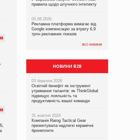
правила щодо штучного інтелекту
правила щодо штучного інтелекту
05.08.2026
05.08.2026
05.08.2026
Сергій Лісунов про заморожені
Рекламна платформа вимагає від
Рекламна платформа вимагає від
хлібобулочні вироби на
Google компенсацію за втрату 6,9
Google компенсацію за втрату 6,9
PrivateLabel&FMCG Master 2026
трлн рекламних показів
трлн рекламних показів
М
04.08.2026
всі новини
Через атаку РФ у Дніпрі пошкоджено
склад шоколаду Millennium
у
НОВИНИ B2B
03 березня 2026
Освітній бенефіт як інструмент
утримання талантів: як ThinkGlobal
підвищує лояльність та
продуктивність вашої команди
М
31 жовтня 2024
Компанія Rarog Tactical Gear
5,
презентувала надлегкі керамічні
і
бронеплити