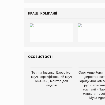
КРАЩІ КОМПАНІЇ
ОСОБИСТОСТІ
Тетяна Ільєнко, Executive-
Олег Андрійович
коуч, сертифікований коуч
директор пат
МСС ICF, ментор для
юридичної компа
лідерів
Груп», консал
компанії «Пар
маркетингової
Myka Agen