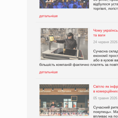
відбулося уст
торгівлі, логіс
детальніше
Чому українсь
та ваги
24 червня 2026
Сучасна склад
економії прос
або в кузові в
більшість компаній фактично платять за пові
детальніше
Світло як інфр
в комерційних
05 травня 2026
Сучасний рит
покупець». Ма
впливає на по