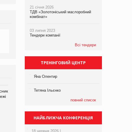
21 січня 2026
ТДВ «Золотоніський маслоробний
комбінат»
03 липня 2023
Тендери компанії
Всі тендери
ТРЕНІНГОВИЙ ЦЕНТР
Яна Олентир
Тетяна Ільєнко
сник
Олексій Логачов-Михайлов
Яна Сараніна, директор
ежі
Файно маркет Директор
компанії «УкраМарин»
повний список
департаменту з
виробництва
НАЙБЛИЖЧА КОНФЕРЕНЦІЯ
18 червня 2026 |