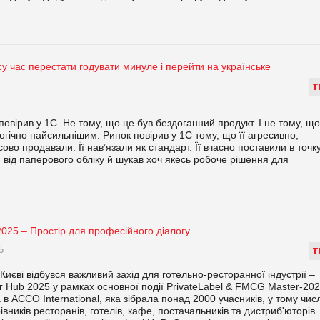
су час перестати годувати минуле і перейти на українське
Т
повірив у 1С. Не тому, що це був бездоганний продукт. І не тому, що
логічно найсильнішим. Ринок повірив у 1С тому, що її агресивно,
ово продавали. Її нав’язали як стандарт. Її вчасно поставили в точк
 від паперового обліку й шукав хоч якесь робоче рішення для
25 – Простір для професійного діалогу
5
Т
Києві відбувся важливий захід для готельно-ресторанної індустрії –
Hub 2025 у рамках основної події PrivateLabel & FMCG Master-202
в ACCO International, яка зібрала понад 2000 учасників, у тому числ
рівників ресторанів, готелів, кафе, постачальників та дистриб'юторів.