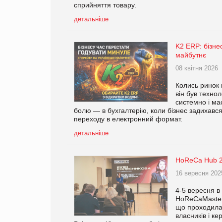
сприйняття товару.
детальніше
K2 ERP: бізне
майбутнє
08 квітня 2026
Колись ринок 
він був техно
системно і мас
болю — в бухгалтерію, коли бізнес задихався
переходу в електронний формат.
детальніше
HoReCa Hub 20
16 вересня 202
4-5 вересня в 
HoReCaMaster 
що проходила 
власників і ке