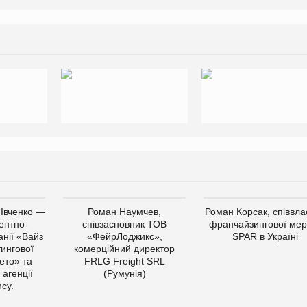
 Івченко —
Роман Наумчев,
Роман Корсак, співвла
ентно-
співзасновник ТОВ
франчайзингової мер
нії «Вайз
«ФейрЛоджикс»,
SPAR в Україні
тингової
комерційний директор
ето» та
FRLG Freight SRL
 агенції
(Румунія)
cy.