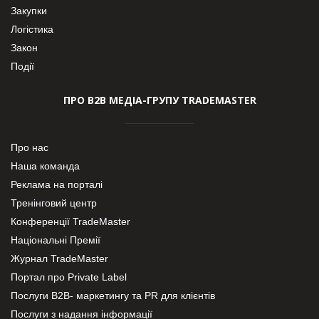
Закупки
Логістика
Закон
Події
ПРО В2В МЕДІА-ГРУПУ TRADEMASTER
Про нас
Наша команда
Реклама на порталі
Тренінговий центр
Конференції TradeMaster
Національні Премії
Журнал TradeMaster
Портал про Private Label
Послуги В2В- маркетингу та PR для клієнтів
Послуги з надання інформації