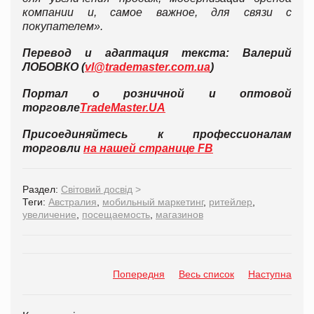
компании и, самое важное, для связи с
покупателем».
Перевод и адаптация текста: Валерий
ЛОБОВКО (
vl@trademaster.com.ua
)
Портал о розничной и оптовой
торговле
TradeMaster.UA
Присоединяйтесь к профессионалам
торговли
на нашей странице FB
Раздел:
Світовий досвід
>
Теги:
Австралия
,
мобильный маркетинг
,
ритейлер
,
увеличение
,
посещаемость
,
магазинов
Попередня
Весь список
Наступна