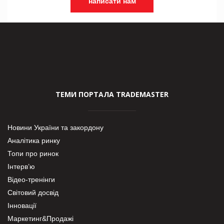
написати нам
ТЕМИ ПОРТАЛА TRADEMASTER
Новини України та закордону
Аналітика ринку
Топи про ринок
Інтерв’ю
Відео-тренінги
Світовий досвід
Інновації
Маркетинг&Продажі