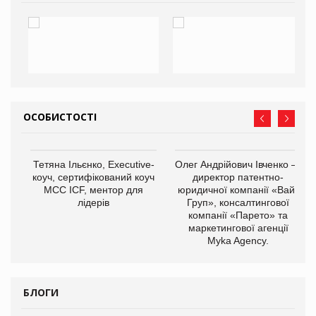
ОСОБИСТОСТІ
,
Тетяна Ільєнко, Executive-
Олег Андрійович Івченко —
ОВ
коуч, сертифікований коуч
директор патентно-
МСС ICF, ментор для
юридичної компанії «Вайз
лідерів
Груп», консалтингової
компанії «Парето» та
маркетингової агенції
Myka Agency.
БЛОГИ