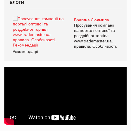
БЛОГИ
Брагина Людмила
ї
Просування компанії
а
на порталі оптової та
роздрібної торгівлі
www.trademaster.ua.
і.
правила. Особливості.
Рекомендації
Ре