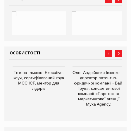
ОСОБИСТОСТІ
,
Тетяна Ільєнко, Executive-
Олег Андрійович Івченко —
ОВ
коуч, сертифікований коуч
директор патентно-
МСС ICF, ментор для
юридичної компанії «Вайз
лідерів
Груп», консалтингової
компанії «Парето» та
маркетингової агенції
Myka Agency.