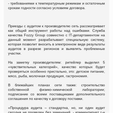
- требованиями к температурным режимам и остаточным
срокам годности согласно условиям договора.
Приезды с аудитом к производителю сеть рассматривает
как общий инструмент работы над ошибками. Служба
качества Fozzy Group совместно с IT-департаментом на
данный момент разрабатывает специальную систему,
которая позволит вносить в электронном виде результаты
аудитов в разрезе регионов и выявлять проблемные
участки.
На заметку производителям: ритейлер выделил 5
«чувствительных категорий», качество которых будет
проверяться особенно пристально, это: детское питание,
мясо, рыба, молочная продукция, гастрономия.
В ближайших планах сети также: строительство
собственной физико-химической лаборатории;
подписание со всеми поставщиками дополнительного
соглашения по качеству к договору поставки.
«Процедура аудита – стандартна, но, ни один аудит
сегодня не проведен без замечаний, - комментирует г-н