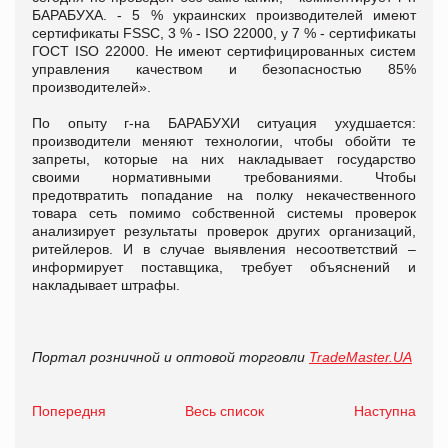
БАРАБУХА. - 5 % украинских производителей имеют
сертификаты FSSC, 3 % - ISO 22000, у 7 % - сертификаты
ГОСТ ISO 22000. Не имеют сертифицированных систем
управления качеством и безопасностью 85%
производителей».
По опыту г-на БАРАБУХИ ситуация ухудшается:
производители меняют технологии, чтобы обойти те
запреты, которые на них накладывает государство
своими нормативными требованиями. Чтобы
предотвратить попадание на полку некачественного
товара сеть помимо собственной системы проверок
анализирует результаты проверок других организаций,
ритейлеров. И в случае выявления несоответствий –
информирует поставщика, требует объяснений и
накладывает штрафы.
Портал розничной и оптовой торговли
TradeMaster.UA
Попередня
Весь список
Наступна