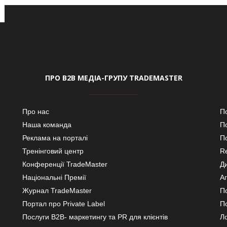
ПРО В2В МЕДІА-ГРУПУ TRADEMASTER
Про нас
П
Наша команда
П
Реклама на порталі
По
Тренінговий центр
Re
Конференції TradeMaster
Д
Національні Премії
А
Журнал TradeMaster
П
Портал про Private Label
П
Послуги В2В- маркетингу та PR для клієнтів
Ло