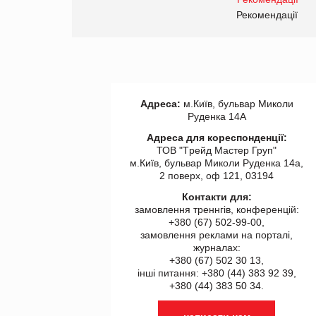
правила. Особливості.
ії
Рекомендації
Адреса:
м.Київ, бульвар Миколи
Руденка 14А
Адреса для кореспонденції:
ТОВ "Tрейд Мастер Груп"
м.Київ, бульвар Миколи Руденка 14а,
2 поверх, оф 121, 03194
Контакти для:
замовлення треннгів, конференцій:
+380 (67) 502-99-00,
замовлення реклами на порталі,
журналах:
+380 (67) 502 30 13,
інші питання: +380 (44) 383 92 39,
+380 (44) 383 50 34.