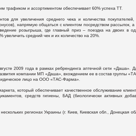
шим трафиком и ассортиментом обеспечивает 60% успеха ТТ.
тов для увеличения среднего чека и количества покупателей, 
онусов), напрямую общаться с клиентом посредством рассылок, а 
ведение розыгрыша, где главный приз – поездка на двоих в од
% увеличить средний чек и их количество на 20%.
вгусте 2009 года в рамках ребрендинга аптечной сети «Даша». Д
развития компании МП «Даша», вхождением ее в состав группы «ТА
ридическое лицо на ООО «ТАС-Фарма».
ркета, который обеспечивает качественное обслуживание клиент
каментов, средств гигиены, БАД (биологически активных добав
нескольких регионах Украины (г. Киев, Киевская обл., Донецкая об