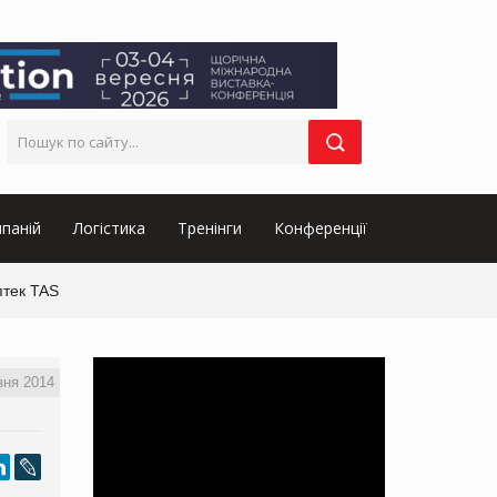
паній
Логістика
Тренінги
Конференції
птек TAS
зня 2014