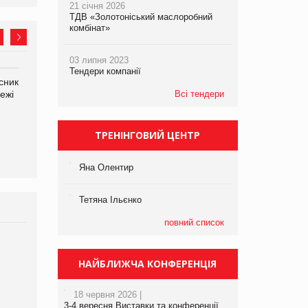
21 січня 2026
ТДВ «Золотоніський маслоробний
комбінат»
03 липня 2023
Тендери компанії
сник
Олексій Логачов-Михайлов
Яна Сараніна, директор
ежі
Файно маркет Директор
Всі тендери
компанії «УкраМарин»
департаменту з
виробництва
ТРЕНІНГОВИЙ ЦЕНТР
Яна Олентир
Тетяна Ільєнко
повний список
Брагина Людмила
Просування компанії на
НАЙБЛИЖЧА КОНФЕРЕНЦІЯ
порталі оптової та
роздрібної торгівлі
18 червня 2026 |
www.trademaster.ua.
3-4 вересня Виставки та конференції