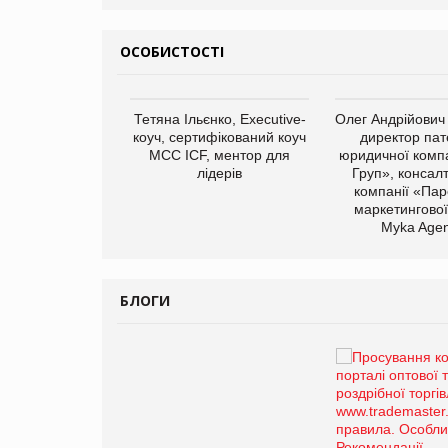
ОСОБИСТОСТІ
арас Ігорович,
Тетяна Ільєнко, Executive-
Олег Андрійович
иробництва ТОВ
коуч, сертифікований коуч
директор пат
Герчак"
МСС ICF, ментор для
юридичної компа
лідерів
Груп», консал
компанії «Пар
маркетингової
Myka Agen
БЛОГИ
Брагина Людмила
Просування компанії на
порталі оптової та
роздрібної торгівлі
www.trademaster.ua.