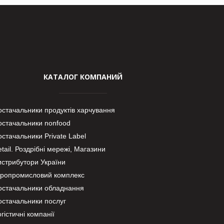
КАТАЛОГ КОМПАНИЙ
остачальники продуктів харчування
остачальники nonfood
стачальники Private Label
tail. Роздрібні мережі, Магазини
истрибутори України
гропромисловий комплекс
остачальники обладнання
остачальники послуг
гістичні компанії