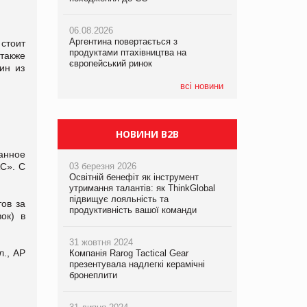
06.08.2026
06.08.2026
05.08.2026
Аргентина повертається з
Аргентина повертається з
Смачне поповнення дитячого меню:
стоит
продуктами птахівництва на
продуктами птахівництва на
у VARUS з’явилися новинки від ТМ
также
європейський ринок
європейський ринок
ТОКЕРИ
ин из
всі новини
05.08.2026
Сергій Лісунов про заморожені
хлібобулочні вироби на
PrivateLabel&FMCG Master 2026
НОВИНИ B2B
анное
С». С
03 березня 2026
Освітній бенефіт як інструмент
утримання талантів: як ThinkGlobal
підвищує лояльність та
ов за
продуктивність вашої команди
ок) в
31 жовтня 2024
л., АР
Компанія Rarog Tactical Gear
презентувала надлегкі керамічні
бронеплити