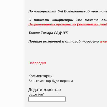
По материалам:
5-й Всеукраинской практич
С итогами конфренции Вы можете оз
Национального проекта по увеличению продаж
Текст: Тамара РАДЧУК
Портал розничной и оптовой торговли
www
Попередня
Комментарии
Ваш коментар буде першим.
Додати коментар
Ваше імя
*