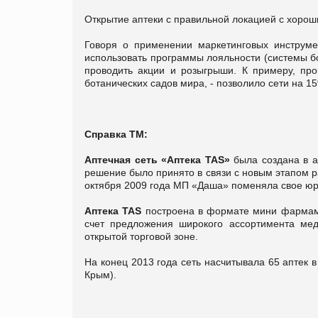
Открытие аптеки с правильной локацией с хоро
Говоря о применении маркетинговых инструмен
использовать программы лояльности (системы б
проводить акции и розыгрыши. К примеру, про
ботанических садов мира, - позволило сети на 15
Справка ТМ:
Аптечная сеть «
Аптека TAS
»
была создана в а
решение было принято в связи с новым этапом 
октября 2009 года МП «Даша» поменяла свое ю
Аптека TAS
построена в формате мини фармама
счет предложения широкого ассортимента меди
открытой торговой зоне.
На конец 2013 года сеть насчитывала 65 аптек в 
Крым).