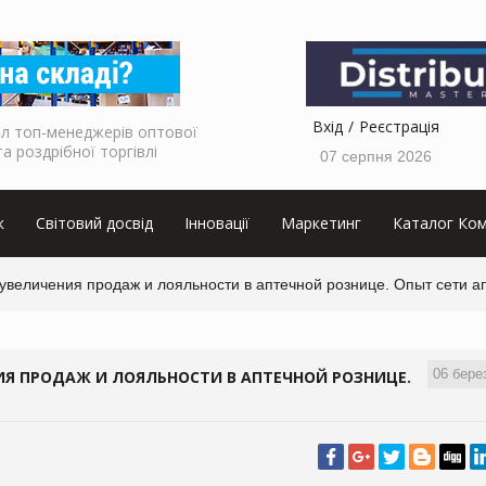
Вхід
Реєстрація
л топ-менеджерів оптової
та роздрібної торгівлі
07 серпня 2026
к
Світовий досвід
Інновації
Маркетинг
Каталог Ком
величения продаж и лояльности в аптечной рознице. Опыт сети а
06 бере
Я ПРОДАЖ И ЛОЯЛЬНОСТИ В АПТЕЧНОЙ РОЗНИЦЕ.