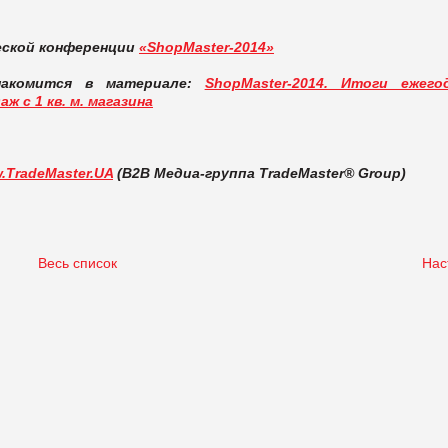
еской конференции
«ShopMaster-2014»
накомится в материале:
ShopMaster-2014. Итоги ежего
 с 1 кв. м. магазина
.TradeMaster.UA
(В2В Медиа-группа TradeMaster® Group)
Весь список
Нас