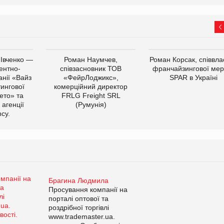
 Івченко —
Роман Наумчев,
Роман Корсак, співвла
ентно-
співзасновник ТОВ
франчайзингової мер
нії «Вайз
«ФейрЛоджикс»,
SPAR в Україні
тингової
комерційний директор
ето» та
FRLG Freight SRL
 агенції
(Румунія)
cy.
Брагина Людмила
Просування компанії на
порталі оптової та
роздрібної торгівлі
www.trademaster.ua.