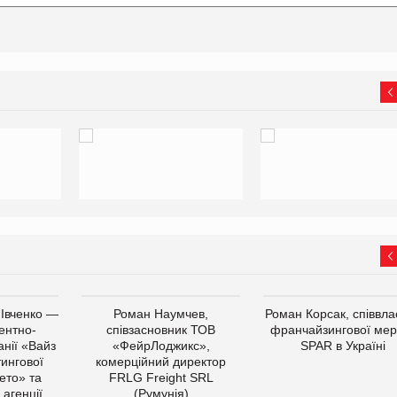
 Івченко —
Роман Наумчев,
Роман Корсак, співвла
ентно-
співзасновник ТОВ
франчайзингової мер
нії «Вайз
«ФейрЛоджикс»,
SPAR в Україні
тингової
комерційний директор
ето» та
FRLG Freight SRL
 агенції
(Румунія)