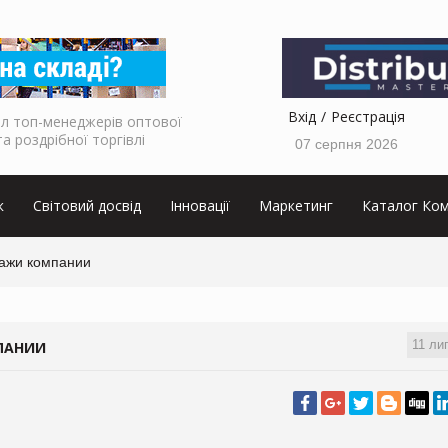
Вхід
Реєстрація
л топ-менеджерів оптової
та роздрібної торгівлі
07 серпня 2026
к
Світовий досвід
Інновації
Маркетинг
Каталог Ком
дажи компании
11 ли
МПАНИИ