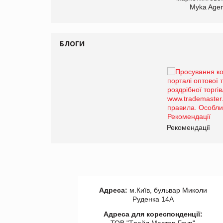
Myka Agen
БЛОГИ
Брагина Людмила
Просування компанії на
порталі оптової та
роздрібної торгівлі
www.trademaster.ua.
правила. Особливості.
ії
Рекомендації
Адреса:
м.Київ, бульвар Миколи
Руденка 14А
Адреса для кореспонденції:
ТОВ "Tрейд Мастер Груп"