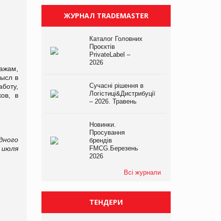
ЖУРНАЛ TRADEMASTER
Каталог Головних
Проєктів
PrivateLabel –
2026
ажам,
мысл в
Сучасні рішення в
аботу,
Логістиці&Дистрибуції
ов, в
– 2026. Травень
Новинки.
Просування
дного
брендів
 июля
FMCG.Березень
2026
Всі журнали
ТЕНДЕРИ