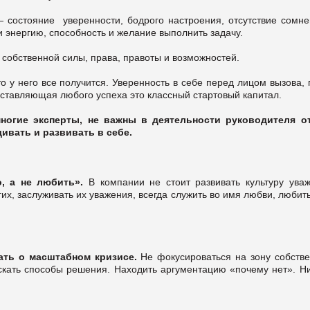
 состояние уверенности, бодрого настроения, отсутствие сомне
и энергию, способность и желание выполнить задачу.
обственной силы, права, правоты и возможностей.
о у него все получится. Уверенность в себе перед лицом вызова,
оставляющая любого успеха это классный стартовый капитал.
многие эксперты, не важны в деятельности руководителя о
ивать и развивать в себе.
о, а не любить».
В компании не стоит развивать культуру уваж
гих, заслуживать их уважения, всегда служить во имя любви, любит
мать о масштабном кризисе.
Не фокусироваться на зону собстве
искать способы решения. Находить аргументацию «почему нет». Ни