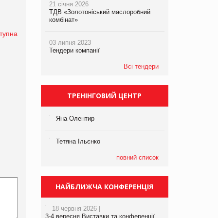
21 січня 2026
ТДВ «Золотоніський маслоробний
комбінат»
тупна
03 липня 2023
Тендери компанії
Всі тендери
ТРЕНІНГОВИЙ ЦЕНТР
Яна Олентир
Тетяна Ільєнко
повний список
НАЙБЛИЖЧА КОНФЕРЕНЦІЯ
18 червня 2026 |
3-4 вересня Виставки та конференції