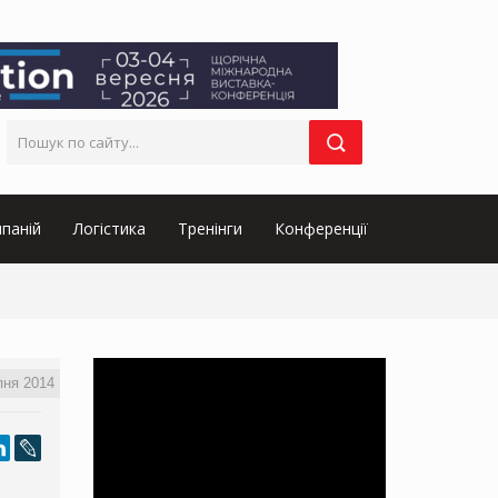
паній
Логістика
Тренінги
Конференції
пня 2014