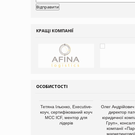
КРАЩІ КОМПАНІЇ
ОСОБИСТОСТІ
арас Ігорович,
Тетяна Ільєнко, Executive-
Олег Андрійович
иробництва ТОВ
коуч, сертифікований коуч
директор пат
Герчак"
МСС ICF, ментор для
юридичної компа
лідерів
Груп», консал
компанії «Пар
маркетингової