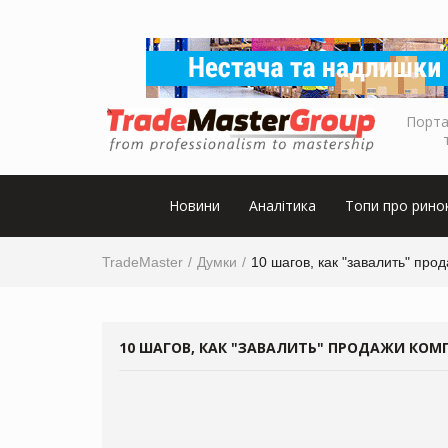
Порта
Новини
Аналітика
Топи про рино
TradeMaster
Думки
10 шагов, как "завалить" про
10 ШАГОВ, КАК "ЗАВАЛИТЬ" ПРОДАЖИ КО