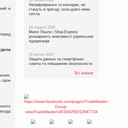
31 липня 2024
Напівфабрикати та консерви, які
ний и
стануть в пригоді, коли довго нема
світла
24 червня 2024
Meest Пошта і Shop-Express
 перед
розширюють можливості українських
підприємців
тдела
30 квітня 2024
Защита данных на смартфонах:
советы по повышению безопасности
Всі новини
ения,
ь свое
нного
когда