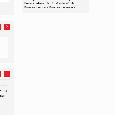
PrivateLabel&FMCG Master-2026:
Власна марка - Власна перевага
сник
Олексій Логачов-Михайлов
Яна Сараніна, директор
ежі
Файно маркет Директор
компанії «УкраМарин»
департаменту з
виробництва