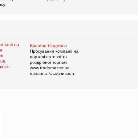
cy.
Брагина Людмила
Просування компанії на
порталі оптової та
роздрібної торгівлі
www.trademaster.ua.
правила. Особливості.
Рекомендації