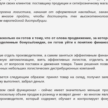
для своих клиентов: поставщику продукции и сети/розничному мага
роена логистика, начиная от оформления накладных, закан
многое пройти, чтобы достигнуть тех высокотехнолог
м европейской дистрибуции.
сколько он готов к тому, что от слова продвижение, за котор
еделенные бонусы/скидки, он готов уйти к понятию финанс
ше отдать производителям, а самим заняться эффективным финан
вную автоматизацию, взять эффективных логистов, отделить в
и, от вопросов поставок и движения товара. Такие решения позв
енных небольших логистических дистрибуционных компаний.
ается следующим образом: принял товар на склад, получил заяв
ку выполнил, забрал деньги.
азом свой функционал - сейчас имеет значительно меньше про
оскольку объем продаж в розницу и возврат денег - во многом яв
производителя, который содержит, обучает и контролирует фок