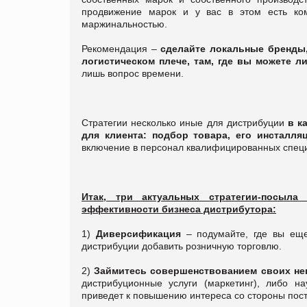
продвижение марок и у вас в этом есть ко
маржинальностью.
Рекомендация –
сделайте локальные бренды,
логистическом плече, там, где вы можете л
лишь вопрос времени.
Стратегии несколько иные для дистрибуции
в к
для клиента: подбор товара, его инсталляц
включение в персонал квалифицированных спец
Итак, три актуальных стратегии-посы
эффективности бизнеса дистрибутора:
1)
Диверсификация
– подумайте, где вы ещ
дистрибуции добавить розничную торговлю.
2)
Займитесь совершенствованием своих не
дистрибуционные услуги (маркетинг), либо на
приведет к повышению интереса со стороны пос