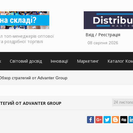
Вхід
Реєстрація
л топ-менеджерів оптової
та роздрібної торгівлі
08 серпня 2026
к
Світовий досвід
Інновації
Маркетинг
Каталог Ком
Обзор стратегий от Advanter Group
24 листоп
АТЕГИЙ ОТ ADVANTER GROUP