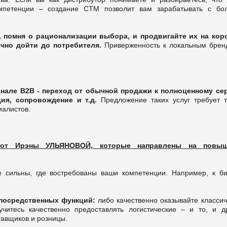
мпетенции – создание СТМ позволит вам зарабатывать с бо
 помня о рационализации выбора, и продвигайте их на кор
ично дойти до потребителя.
Приверженность к локальным брен
анале В2В - переход от обычной продажи к полноценному се
ия, сопровождение и т.д.
Предложение таких услуг требует т
иалистов.
ла от Ирэны УЛЬЯНОВОЙ, которые направлены на повыш
е сильны, где востребованы ваши компетенции. Например, к би
посредственных функций:
либо качественно оказывайте классич
учитесь качественно предоставлять логистические – и то, и др
тавщиков и розницы.