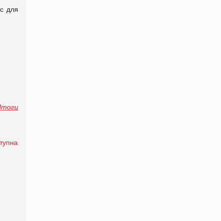
с для
Итоги
тупна