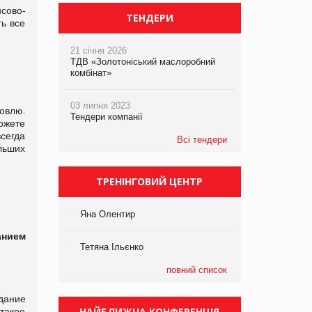
сово-
ТЕНДЕРИ
ть все
21 січня 2026
ТДВ «Золотоніський маслоробний
комбінат»
03 липня 2023
овлю.
Тендери компанії
можете
сегда
Всі тендери
льших
ТРЕНІНГОВИЙ ЦЕНТР
Яна Олентир
анием
Тетяна Ільєнко
повний список
дание
НАЙБЛИЖЧА КОНФЕРЕНЦІЯ
такое