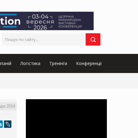
паній
Логістика
Тренінги
Конференції
ада 2014