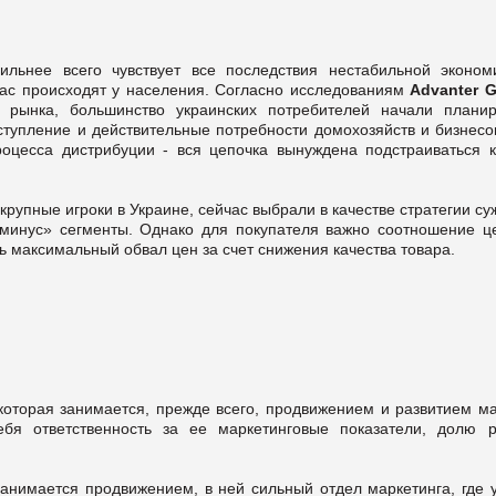
сильнее всего чувствует все последствия нестабильной эконом
час происходят у населения. Согласно исследованиям
Advanter 
 рынка, большинство украинских потребителей начали планир
ступление и действительные потребности домохозяйств и бизнесов
оцесса дистрибуции - вся цепочка вынуждена подстраиваться к
рупные игроки в Украине, сейчас выбрали в качестве стратегии с
 минус» сегменты. Однако для покупателя важно соотношение ц
ь максимальный обвал цен за счет снижения качества товара.
которая занимается, прежде всего, продвижением и развитием ма
бя ответственность за ее маркетинговые показатели, долю р
 занимается продвижением, в ней сильный отдел маркетинга, где 