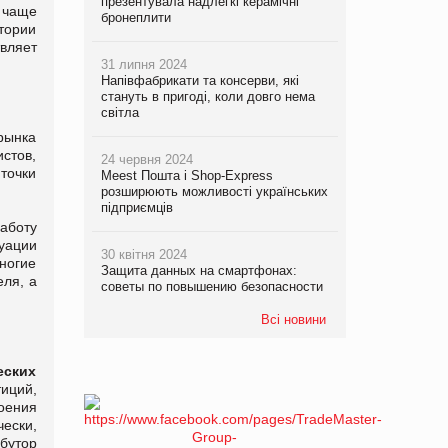
презентувала надлегкі керамічні
 чаще
бронеплити
тории
твляет
31 липня 2024
Напівфабрикати та консерви, які
стануть в пригоді, коли довго нема
світла
рынка
истов,
24 червня 2024
точки
Meest Пошта і Shop-Express
розширюють можливості українських
підприємців
работу
уации
30 квітня 2024
ногие
Защита данных на смартфонах:
ля, а
советы по повышению безопасности
Всі новини
еских
иций,
оения
ески,
бутор