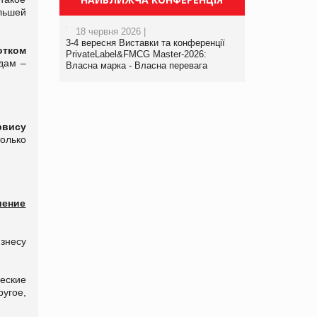
льшей
18 червня 2026 |
3-4 вересня Виставки та конференції
отком
PrivateLabel&FMCG Master-2026:
дам –
Власна марка - Власна перевага
рвису
олько
ение
знесу
еские
угое,