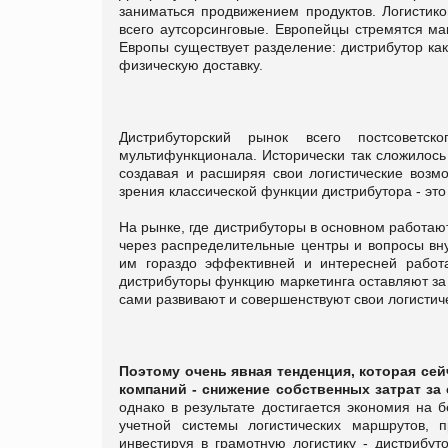
заниматься продвижением продуктов. Логистико
всего аутсорсинговые. Европейцы стремятся ма
Европы существует разделение: дистрибутор как
физическую доставку.
Дистрибуторский рынок всего постсоветс
мультифункционала. Исторически так сложилось 
создавая и расширяя свои логистические возмо
зрения классической функции дистрибутора - это 
На рынке, где дистрибуторы в основном работают
через распределительные центры и вопросы вну
им гораздо эффективней и интересней работа
дистрибуторы функцию маркетинга оставляют за
сами развивают и совершенствуют свои логистич
Поэтому очень явная тенденция, которая се
компаний - снижение собственных затрат за 
однако в результате достигается экономия на 
учетной системы логистических маршрутов, 
инвестируя в грамотную логистику - дистрибут