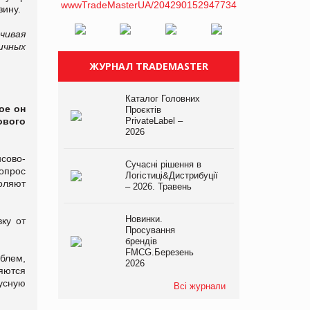
зину.
чивая
ичных
ЖУРНАЛ TRADEMASTER
Каталог Головних
ое он
Проєктів
ового
PrivateLabel –
2026
сово-
Сучасні рішення в
опрос
Логістиці&Дистрибуції
оляют
– 2026. Травень
Новинки.
ку от
Просування
брендів
FMCG.Березень
блем,
2026
ляются
усную
Всі журнали