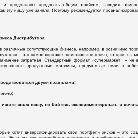
я и продолжают продавать общим прайсом, заводить финан
как эту нишу уже заняли. Поэтому рекомендуется проанализирова
изнеса Дистрибутора
 различные сопутствующие бизнеса, например, в розничную торг
утствия – это самое короткое логистическое плечо, которое вы 
наименее затратная. Стандартный формат «супермаркет» – не в
зированные продуктовые магазины, продуктовые точки в небо
оводствоваться двумя правилами:
плечо;
, ищите свою нишу, не бойтесь экспериментировать с сочет
орые хотят диверсифицировать свои портфели рисков – это соз
тва. Если вы как дистрибутор понимаете и разбираетесь, что 