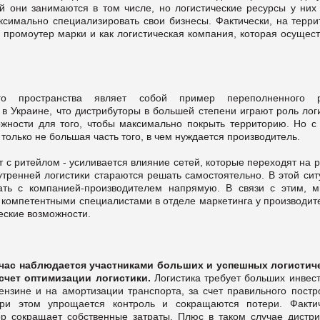
й они занимаются в том числе, но логистические ресурсы у них
ксимально специализировать свои бизнесы. Фактически, на терри
 промоутер марки и как логистическая компания, которая осущес
кого пространства являет собой пример переполненного 
в Украине, что дистрибуторы в большей степени играют роль лог
жности для того, чтобы максимально покрыть территорию. Но с 
только не большая часть того, в чем нуждается производитель.
 с ритейлом - усиливается влияние сетей, которые переходят на 
тренней логистики стараются решать самостоятельно. В этой сит
ть с компанией-производителем напрямую. В связи с этим, м
 компетентными специалистами в отделе маркетинга у производите
еские возможности.
йчас наблюдается участниками больших и успешных логистич
счет оптимизации логистики.
Логистика требует больших инвест
бензине и на амортизации транспорта, за счет правильного постр
при этом упрощается контроль и сокращаются потери. Фактич
ор сокращает собственные затраты. Плюс в таком случае дистри