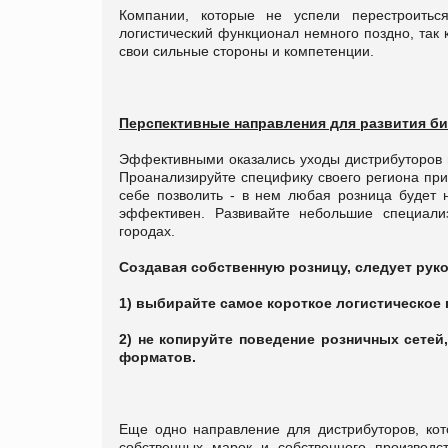
Компании, которые не успели перестроитьс
логистический функционал немного поздно, так 
свои сильные стороны и компетенции.
Перспективные направления для развития б
Эффективными оказались уходы дистрибуторов в
Проанализируйте специфику своего региона прис
себе позволить - в нем любая розница будет 
эффективен. Развивайте небольшие специали
городах.
Создавая собственную розницу, следует рук
1) выбирайте самое короткое логистическое 
2) не копируйте поведение розничных сетей
форматов.
Еще одно направление для дистрибуторов, кот
собственных марок и собственного производс