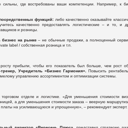
е сильны, где востребованы ваши компетенции. Например, к би
посредственных функций:
либо качественно оказывайте классич
учитесь качественно предоставлять логистические – и то, и др
тавщиков и розницы.
ь бизнес на рынке
– не обычные продажи, а полноценный серви
vate label / собственная розница и т.п.
 росту прибыли, чтобы его показатель был больше, чем рост о
тренер, Учредитель «Бизнес Гармония».
Повысить рентабель
умелому управлению ассортиментом и оптимизации системы.
торговом отделе и логистике. «Для уменьшения стоимости виз
озницей, а для уменьшения стоимости заказа – веерную маршрути
й платы на усиливающуюся и упрощенную», – рекомендует эксперт.
льный директор «Вересень Плюс»,
представил стратегию раз