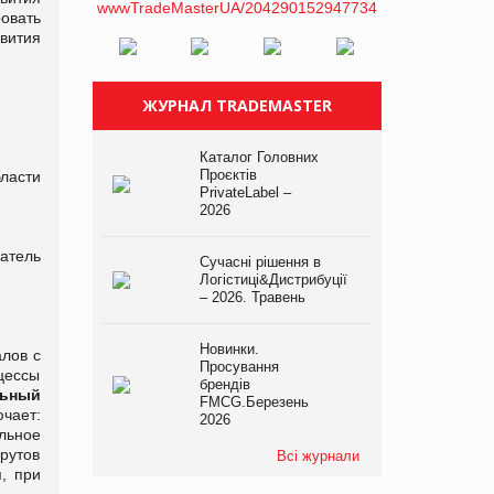
овать
вития
ЖУРНАЛ TRADEMASTER
Каталог Головних
Проєктів
ласти
PrivateLabel –
2026
атель
Сучасні рішення в
Логістиці&Дистрибуції
– 2026. Травень
Новинки.
лов с
Просування
цессы
брендів
ьный
FMCG.Березень
чает:
2026
льное
рутов
Всі журнали
, при