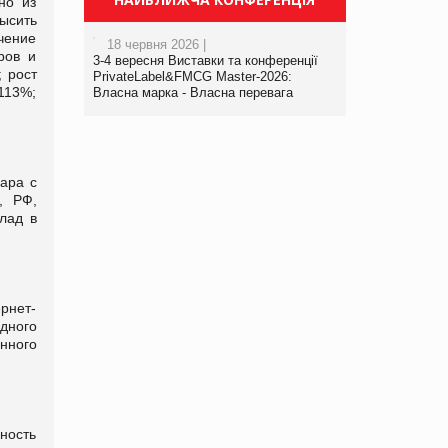
но из
ысить
чение
18 червня 2026 |
ров и
3-4 вересня Виставки та конференції
 рост
PrivateLabel&FMCG Master-2026:
113%;
Власна марка - Власна перевага
ара с
, РФ,
лад в
ернет-
дного
нного
ность