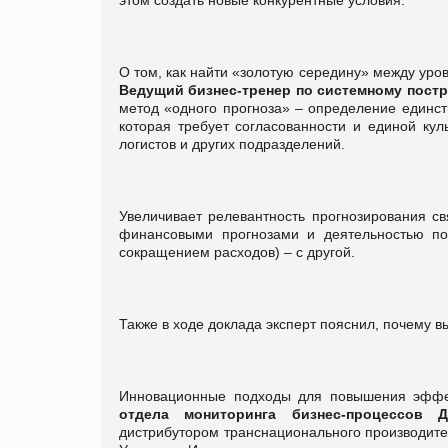
О том, как найти «золотую середину» между уро
Ведущий бизнес-тренер по системному пост
метод «одного прогноза» – определение единст
которая требует согласованности и единой кул
логистов и других подразделений.
Увеличивает релевантность прогнозирования с
финансовыми прогнозами и деятельностью по
сокращением расходов) – с другой.
Также в ходе доклада эксперт пояснил, почему в
Инновационные подходы для повышения эффе
отдела мониторинга бизнес-процессо
дистрибутором транснационального производите