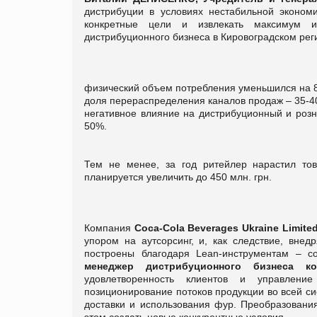
дистрибуции в условиях нестабильной эконом
конкретные цели и извлекать максимум и
дистрибуционного бизнеса в Кировоградском реги
физический объем потребления уменьшился на 
доля перераспределения каналов продаж – 35-4
негативное влияние на дистрибуционный и розн
50%.
Тем не менее, за год ритейлер нарастил то
планируется увеличить до 450 млн. грн.
Компания
Сoca-Cola Beverages Ukraine Limite
упором на аутсорсинг, и, как следствие, вне
построены благодаря Lean-инструментам – 
менеджер дистрибуционного бизнеса к
удовлетворенность клиентов и управлени
позиционирование потоков продукции во всей с
доставки и использования фур. Преобразования
этом создать новые конкурентные условия.