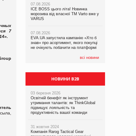
07.08.2026
ICE BOSS цього літа! Новинка
06.08.2026
07.08.2026
морозива від власної ТМ Varto вже у
Смачна новинка для хвостатих: у
Франція заборонила рекламні дзвінки
VARUS
VARUS з’явилися паучі Varto Paw
без згоди клієнтів
expert від власної ТМ Varto!
ичных
лся 7
07.08.2026
14».
EVA.UA запустила кампанію «Хто б
05.08.2026
знав» про асортимент, якого покупці
Мережа супермаркетів VARUS купує
не очікують побачити на платформі
мережу магазинів формату
convenience store КОЛО: об’єднана
компанія налічуватиме 374 магазини
всі новини
roup
НОВИНИ B2B
03 березня 2026
Освітній бенефіт як інструмент
утримання талантів: як ThinkGlobal
итель
підвищує лояльність та
продуктивність вашої команди
сыла,
31 жовтня 2024
Компанія Rarog Tactical Gear