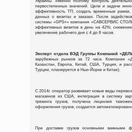
Украины. Именно поэтому контроль деятельно
первостепенных значений. Цели и задачи инно
эффективность ТП, создать временные рамки, 
данных о визитах и заказах. После задейств
системы «GPS+» компания «САВСЕРВИС СТОЛИЦА
эффективных визитов в день на 42%; снижение
увеличение рабочего дня с 4 до 8 часов.
Эксперт отдела ВЭД
Группы Компаний «ДЕ
зарубежных рынков за 72 часа. Компания «
Казахстан, Европа, Китай, США, Турция, и рас
Турции, планируется в Нью-Йорке и Китае).
С 2014г. оператор развивает новые виды перевоз
магазинов из США, интеграция в систему зар
трекинга грузов, получена лицензия таможе
оформления грузов, создается автоматизированн
При доставке грузов основными важными фа