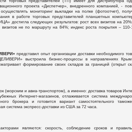
сти торговых представителей (ТП) имеет для дистрибутора од
вационного проекта «Диспетчер», внедренного компанией, - пов
осуществлять мониторинг выкладки на полке (фотоотчет), полу
ования в работе торговых представителей планшетных компьюте
» достигла следующих результатов: рост всех визитов на 20%;
 визитов не по маршруту на 84%; индекс роста покрытия – 110-
ЛИВЕРИ»
представил опыт организации доставки необходимого тов
ДЕЛИВЕРИ» выстроила бизнес-процессы в направлениях Крым
сматривает формирование своих складов за границей (открыт ск
ок (морским и авиа-транспортом), а именно: доставка товаров Инт
убежных Интернет-магазинов, отлаживается система междунаро
нного брокера и готовится вариант самостоятельного таможе
ая система экспресс-доставки из США за 72 часа.
кторами являются: скорость, соблюдение сроков и правиль