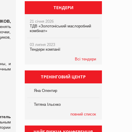
ТЕНДЕРИ
НКОВ,
21 січня 2026
ТДВ «Золотоніський маслоробний
енять
комбінат»
очки,
иков,
03 липня 2023
Тендери компанії
Всі тендери
ны, и
очным
ТРЕНІНГОВИЙ ЦЕНТР
Яна Олентир
Тетяна Ільєнко
повний список
итель
льным
тории
НАЙБЛИЖЧА КОНФЕРЕНЦІЯ