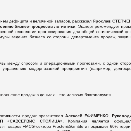
внем дефицита и величиной запасов, рассказал
Ярослав СТЕПЧЕ
роению бизнес-процессов логистики.
Эксперт рекомендует прим
венной технологии прогнозирования для общей логистической цеп
ьтуры ведения бизнеса со стороны департамента продаж, закупщ
вязь между спросом и операционными прогнозами, с одной сторо
 управлению модернизацией предприятия (например, долгоср
ыполнение продаж в деньгах – это иллюзия благополучия.
ктивности продаж презентовал
Алексей ЕФИМЕНКО, Руковод
в ДП «САВСЕРВИС СТОЛИЦА».
Компания является официа
ля товаров FMCG-сектора Procter&Gamble и покрывает 60% терри