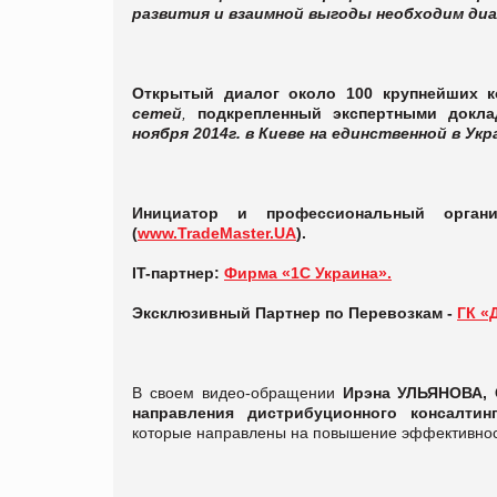
развития и взаимной выгоды необходим диа
Открытый диалог около 100 крупнейших к
сетей
,
подкрепленный экспертными докл
ноября 2014г. в Киеве на единственной в Укр
Инициатор и профессиональный органи
(
www.TradeMaster.UA
).
IT-партнер:
Фирма «1С Украина».
Эксклюзивный Партнер по Перевозкам -
ГК «
В своем видео-обращении
Ирэна УЛЬЯНОВА, 
направления дистрибуционного консалтин
которые направлены на повышение эффективнос