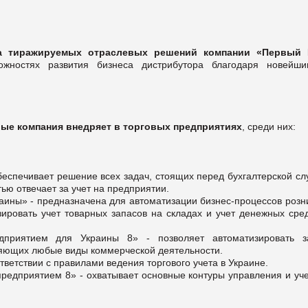
а тиражируемых отраслевых решений компании «Первый
жностях развития бизнеса дистрибутора благодаря новейши
ые компания внедряет в торговых предприятиях
, среди них:
беспечивает решение всех задач, стоящих перед бухгалтерской сл
ью отвечает за учет на предприятии.
аины» - предназначена для автоматизации бизнес-процессов розн
зировать учет товарных запасов на складах и учет денежных сред
дприятием для Украины 8» - позволяет автоматизировать з
ляющих любые виды коммерческой деятельности.
ветствии с правилами ведения торгового учета в Украине.
едприятием 8» - охватывает основные контуры управления и уче