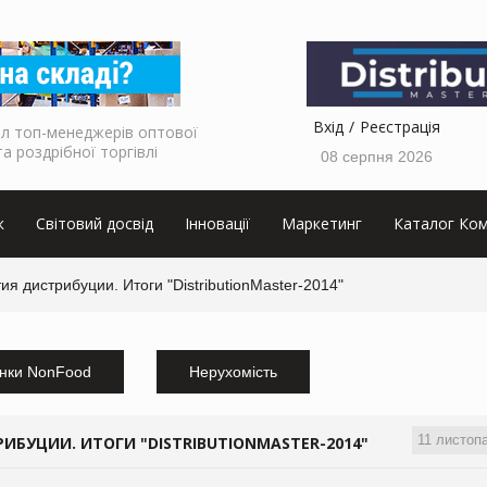
Вхід
Реєстрація
л топ-менеджерів оптової
та роздрібної торгівлі
08 серпня 2026
к
Світовий досвід
Інновації
Маркетинг
Каталог Ком
ия дистрибуции. Итоги "DistributionMaster-2014"
нки NonFood
Нерухомість
11 листоп
ИБУЦИИ. ИТОГИ "DISTRIBUTIONMASTER-2014"