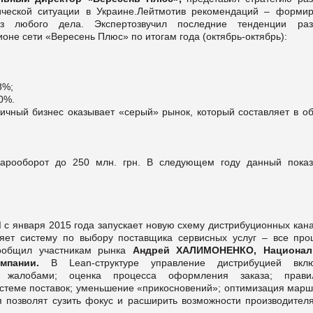
ической ситуации в Украине.Лейтмотив рекомендаций – формир
з любого дела. Экспертозвучил последние тенденции раз
оне сети «Вересень Плюс» по итогам года (октябрь-октябрь):
8%;
0%.
ичный бизнес оказывает «серый» рынок, который составляет в об
варооборот до 250 млн. грн. В следующем году данный показ
d
с января 2015 года запускает новую схему дистрибуционных кана
дряет систему по выбору поставщика сервисных услуг – все про
сообщил участникам рынка
Андрей ХАЛИМОНЕНКО, Национал
омпании.
В Lean-структуре управление дистрибуцией вклю
е жалобами; оценка процесса оформления заказа; прави
истеме поставок; уменьшение «прикосновений»; оптимизация марш
 позволят сузить фокус и расширить возможности производителя