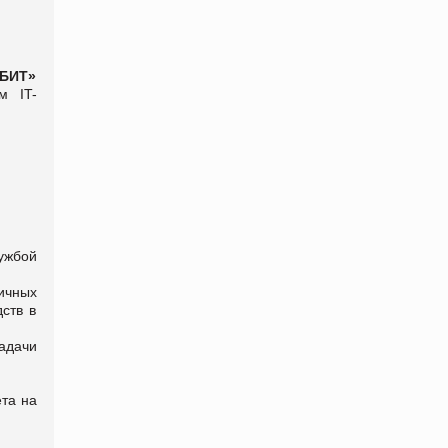
 БИТ»
м IT-
ужбой
ичных
ств в
адачи
та на