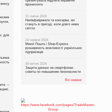
презентувала надлегкі керамічні
знесу
бронеплити
31 липня 2024
еские
Напівфабрикати та консерви, які
угое,
стануть в пригоді, коли довго нема
світла
с для
24 червня 2024
Meest Пошта і Shop-Express
розширюють можливості українських
підприємців
бъема
ность
30 квітня 2024
Защита данных на смартфонах:
советы по повышению безопасности
Всі новини
ита –
зацию.
вития