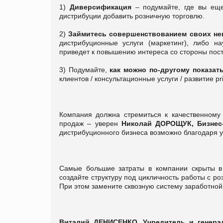
1)
Диверсификация
– подумайте, где вы ещ
дистрибуции добавить розничную торговлю.
2)
Займитесь совершенствованием своих не
дистрибуционные услуги (маркетинг), либо на
приведет к повышению интереса со стороны пос
3) Подумайте,
как можно по-другому показат
клиентов / консультационные услуги / развитие pri
Компания должна стремиться к качественному
продаж – уверен
Николай ДОРОЩУК, Бизнес-
дистрибуционного бизнеса возможно благодаря 
Самые большие затраты в компании скрыты в 
создайте структуру под цикличность работы с р
При этом замените сквозную систему заработно
Виталий ДЕНИСЕНКО, Учредитель и генера