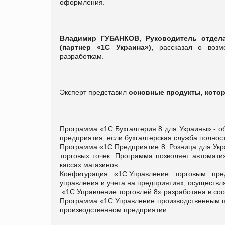
оформления.
Владимир ГУБАНКОВ, Руководитель отдел
(партнер «1С Украина»),
рассказал о возмо
разработкам.
Эксперт представил
основные продукты, котор
Программа «1С:Бухгалтерия 8 для Украины» - о
предприятия, если бухгалтерская служба полност
Программа «1С:Предприятие 8. Розница для Укр
торговых точек. Программа позволяет автомати
кассах магазинов.
Конфигурация «1С:Управление торговым пре
управления и учета на предприятиях, осуществ
«1С:Управление торговлей 8» разработана в соот
Программа «1С:Управление производственным пр
производственном предприятии.