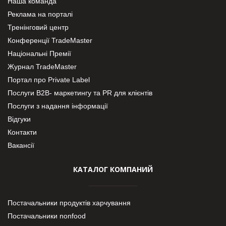
Наша команда
Реклама на порталі
Тренінговий центр
Конференції TradeMaster
Національні Премії
Журнал TradeMaster
Портал про Private Label
Послуги В2В- маркетингу та PR для клієнтів
Послуги з надання інформації
Відгуки
Контакти
Вакансії
КАТАЛОГ КОМПАНИЙ
Постачальники продуктів харчування
Постачальники nonfood