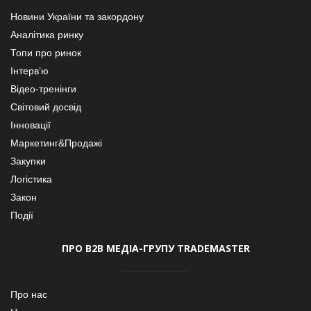
Новини України та закордону
Аналітика ринку
Топи про ринок
Інтерв’ю
Відео-тренінги
Світовий досвід
Інновації
Маркетинг&Продажі
Закупки
Логістика
Закон
Події
ПРО В2В МЕДІА-ГРУПУ TRADEMASTER
Про нас