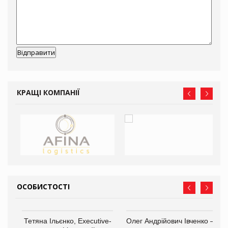
КРАЩІ КОМПАНІЇ
ОСОБИСТОСТІ
,
Тетяна Ільєнко, Executive-
Олег Андрійович Івченко —