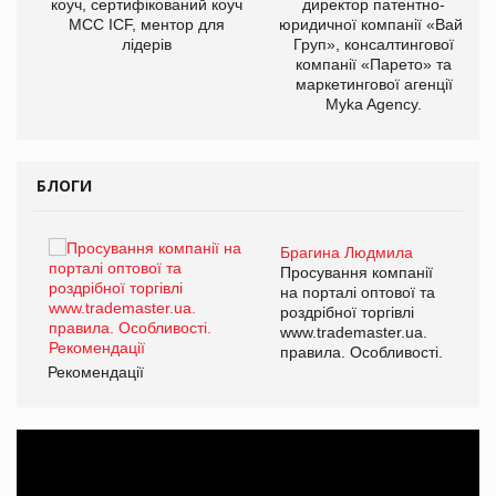
ОВ
коуч, сертифікований коуч
директор патентно-
МСС ICF, ментор для
юридичної компанії «Вайз
лідерів
Груп», консалтингової
компанії «Парето» та
маркетингової агенції
Myka Agency.
БЛОГИ
Брагина Людмила
ї
Просування компанії
а
на порталі оптової та
роздрібної торгівлі
www.trademaster.ua.
і.
правила. Особливості.
Рекомендації
Ре