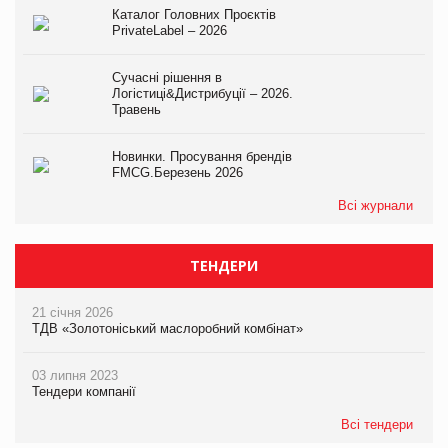
Каталог Головних Проєктів
PrivateLabel – 2026
Сучасні рішення в
Логістиці&Дистрибуції – 2026.
Травень
Новинки. Просування брендів
FMCG.Березень 2026
Всі журнали
ТЕНДЕРИ
21 січня 2026
ТДВ «Золотоніський маслоробний комбінат»
03 липня 2023
Тендери компанії
Всі тендери