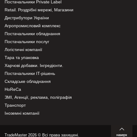
Постачальники Private Label
Retail. Роздрібні мережі, Магазини
Дистрибутори України
Агропромисловий комплекс
Постачальники обладнання
Постачальники послуг
Логістичні компанії
Тара та упаковка
Харчові добавки. Інгредієнти.
Постачальники IT-рішень
Складське обладнання
HoReCa
ЗМІ, Агенції, реклама, поліграфія
Транспорт
Іноземні компанії
TradeMaster 2026 © Всі права захищені.