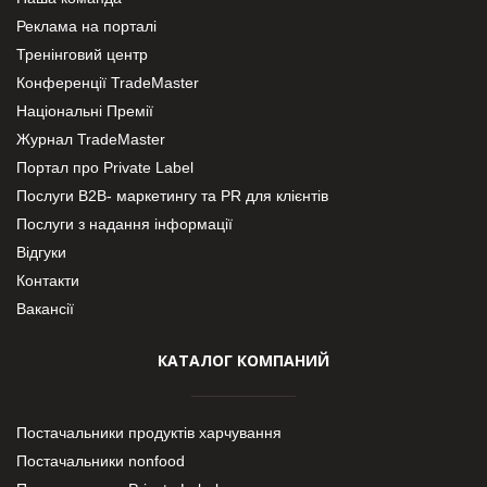
Реклама на порталі
Тренінговий центр
Конференції TradeMaster
Національні Премії
Журнал TradeMaster
Портал про Private Label
Послуги В2В- маркетингу та PR для клієнтів
Послуги з надання інформації
Відгуки
Контакти
Вакансії
КАТАЛОГ КОМПАНИЙ
Постачальники продуктів харчування
Постачальники nonfood