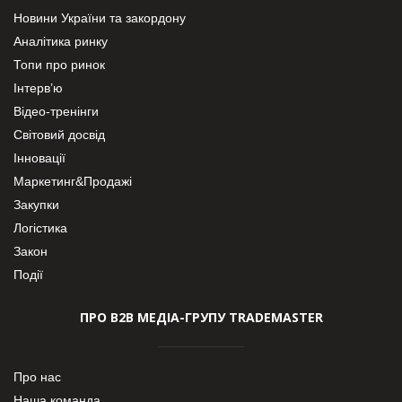
Новини України та закордону
Аналітика ринку
Топи про ринок
Інтерв’ю
Відео-тренінги
Світовий досвід
Інновації
Маркетинг&Продажі
Закупки
Логістика
Закон
Події
ПРО В2В МЕДІА-ГРУПУ TRADEMASTER
Про нас
Наша команда