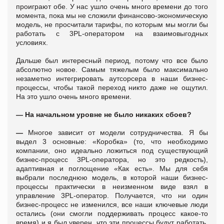
проиграют обе. У нас ушло очень много времени до того
момента, пока мы не сложили финансово-экономическую
модель, не просчитали тарифы, по которым мы могли бы
работать с 3PL-оператором на взаимовыгодных
условиях.
Дальше был интересный период, потому что все было
абсолютно новое. Самым тяжелым было максимально
незаметно интегрировать аутсорсера в наши бизнес-
процессы, чтобы такой переход никто даже не ощутил.
На это ушло очень много времени.
— На начальном уровне не было никаких сбоев?
—
Многое зависит от модели сотрудничества. Я бы
выдел 3 основные: «Коробка» (то, что необходимо
компании, оно идеально ложиться под существующий
бизнес-процесс 3PL-оператора, но это редкость),
адаптивная и поглощение «Как есть». Мы для себя
выбрали последнюю модель, в которой наши бизнес-
процессы практически в неизменном виде взял в
управление 3PL-оператор. Получается, что ни один
бизнес-процесс не изменился, все наши ключевые люди
остались (они смогли поддерживать процесс какое-то
время) и я был уверен, что эти процессы будут работать,