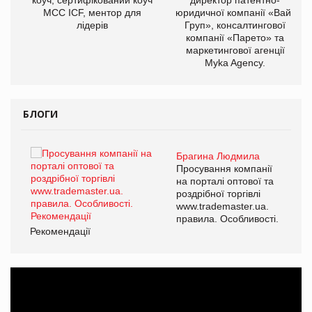
МСС ICF, ментор для
юридичної компанії «Вайз
лідерів
Груп», консалтингової
компанії «Парето» та
маркетингової агенції
Myka Agency.
БЛОГИ
Брагина Людмила
ї
Просування компанії
а
на порталі оптової та
роздрібної торгівлі
www.trademaster.ua.
і.
правила. Особливості.
Рекомендації
Ре