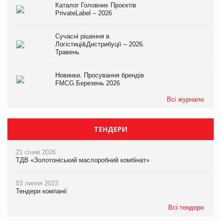
Каталог Головних Проєктів
PrivateLabel – 2026
Сучасні рішення в
Логістиці&Дистрибуції – 2026.
Травень
Новинки. Просування брендів
FMCG.Березень 2026
Всі журнали
ТЕНДЕРИ
21 січня 2026
ТДВ «Золотоніський маслоробний комбінат»
03 липня 2023
Тендери компанії
Всі тендери