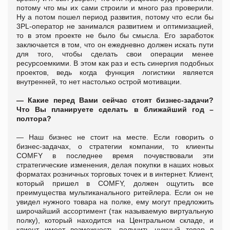
потому что мы их сами строили и много раз проверили.
Ну а потом пошел период развития, потому что если бы
3PL-оператор не занимался развитием и оптимизацией,
то в этом проекте не было бы смысла. Его заработок
заключается в том, что он ежедневно должен искать пути
для того, чтобы сделать свои операции менее
ресурсоемкими. В этом как раз и есть синергия подобных
проектов, ведь когда функция логистики является
внутренней, то нет настолько острой мотивации.
— Какие перед Вами сейчас стоят бизнес-задачи?
Что Вы планируете сделать в ближайший год –
полтора?
—
Наш бизнес не стоит на месте. Если говорить о
бизнес-задачах, о стратегии компании, то клиенты
COMFY в последнее время почувствовали эти
стратегические изменения, делая покупки в наших новых
форматах розничных торговых точек и в интернет. Клиент,
который пришел в COMFY, должен ощутить все
преимущества мультиканального ритейлера. Если он не
увидел нужного товара на полке, ему могут предложить
широчайший ассортимент (так называемую виртуальную
полку), который находится на Центральном складе, и
клиент имеет возможность получить нужный товар в