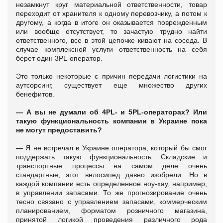
незамкнут круг материальной ответственности, товар
переходит от хранителя к одному перевозчику, а потом к
другому, а когда в итоге он оказывается поврежденным
или вообще отсутствует, то зачастую трудно найти
ответственного, все в этой цепочке кивают на соседа. В
случае комплексной услуги ответственность на себя
берет один 3PL-оператор.
Это только некоторые с причин передачи логистики на
аутсорсинг, существует еще множество других
бенефитов.
—
А вы не думали об 4PL- и 5PL-операторах? Или
такую функциональность компании в Украине пока
не могут предоставить?
—
Я не встречал в Украине оператора, который бы смог
поддержать такую функциональность. Складские и
транспортные процессы на самом деле очень
стандартные, этот велосипед давно изобрели. Но в
каждой компании есть определенное ноу-хау, например,
в управлении запасами. То же прогнозирование очень
тесно связано с управлением запасами, коммерческим
планированием, форматом розничного магазина,
принятой логикой проведения различного рода