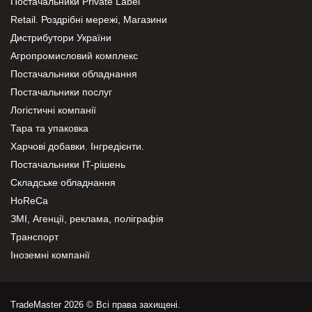
Постачальники Private Label
Retail. Роздрібні мережі, Магазини
Дистрибутори України
Агропромисловий комплекс
Постачальники обладнання
Постачальники послуг
Логістичні компанії
Тара та упаковка
Харчові добавки. Інгредієнти.
Постачальники IT-рішень
Складське обладнання
HoReCa
ЗМІ, Агенції, реклама, поліграфія
Транспорт
Іноземні компанії
TradeMaster 2026 © Всі права захищені.