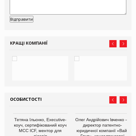
КРАЩІ КОМПАНІЇ
ОСОБИСТОСТІ
,
Тетяна Ільєнко, Executive-
Олег Андрійович Івченко —
ОВ
коуч, сертифікований коуч
директор патентно-
МСС ICF, ментор для
юридичної компанії «Вайз
лідерів
Груп», консалтингової