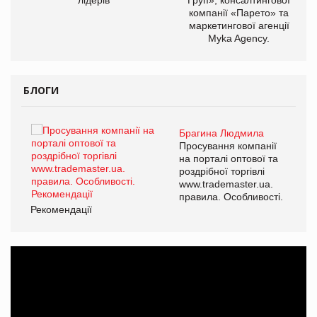
компанії «Парето» та
маркетингової агенції
Myka Agency.
БЛОГИ
Брагина Людмила
ї
Просування компанії
а
на порталі оптової та
роздрібної торгівлі
www.trademaster.ua.
і.
правила. Особливості.
Рекомендації
Ре