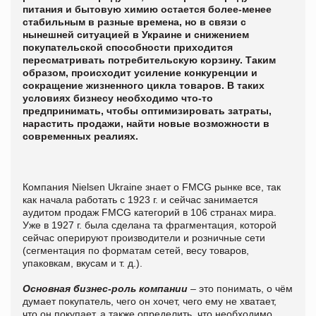
питания и бытовую химию остается более-менее
стабильным в разные времена, но в связи с
нынешней ситуацией в Украине и снижением
покупательской способности приходится
пересматривать потребительскую корзину. Таким
образом, происходит усиление конкуренции и
сокращение жизненного цикла товаров. В таких
условиях бизнесу необходимо что-то
предпринимать, чтобы оптимизировать затраты,
нарастить продажи, найти новые возможности в
современных реалиях.
Компания Nielsen Ukraine знает о FMCG рынке все, так
как начала работать с 1923 г. и сейчас занимается
аудитом продаж FMCG категорий в 106 странах мира.
Уже в 1927 г. была сделана та фрагментация, которой
сейчас оперируют производители и розничные сети
(сегментация по форматам сетей, весу товаров,
упаковкам, вкусам и т. д.).
Основная бизнес-роль компании
– это понимать, о чём
думает покупатель, чего он хочет, чего ему не хватает,
что он покупает, а также определить, что необходимо