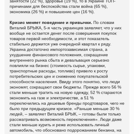
занятости (22 %), здоровье (19 %), то в Украине ТОП-
причинами для беспокойства стали война (65 %),
экономика (26 %) и повышение цен (16 %).
Кризис меняет поведение и привычки.
По словам
Виталий БРЫКА, 5-я часть украинцев заявляет, что у них
вообще не остается денег после совершения покупок
товаров первой необходимости, и этот показатель
стабильно держится уже очередной квартал к ряду.
Украина достаточно импортозависимая страна, а
ухудшение финансового положения, сокращение
внутреннего рынка сбыта и девальвация серьезно
повлияли на бизнес (стоимость сырье, упаковки,
транспортные расходы, топливо) привело к росту
потребительских цен и снижению покупательской
способности населения. Ввиду этого понятно, что люди
экономят, сокращают свои бюджеты. Прежде всего 56 %
стали меньше тратить на новую одежду, 52 % стараются
экономить на газе и электричестве, а 51 %
переключились на дешевые бренды продтоваров, чего не
было при предыдущем кризисе. «Раньше меньше 30 %
людей, – заявляет Виталий БРЫК, – готовы были только
рассматривать возможность переключения». Люди даже
стали меньше курить и реже использовать личный
автомобиль, что обосновано подорожанием бензина, на