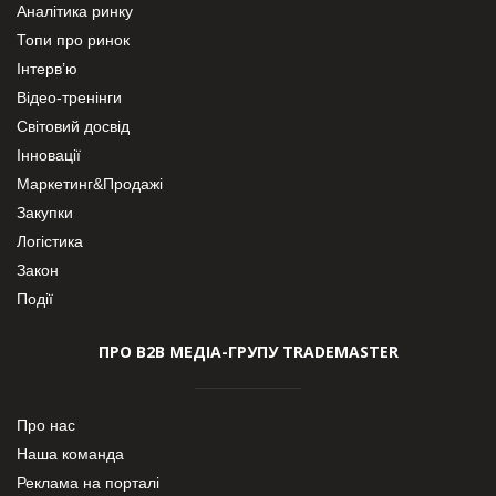
Аналітика ринку
Топи про ринок
Інтерв’ю
Відео-тренінги
Світовий досвід
Інновації
Маркетинг&Продажі
Закупки
Логістика
Закон
Події
ПРО В2В МЕДІА-ГРУПУ TRADEMASTER
Про нас
Наша команда
Реклама на порталі