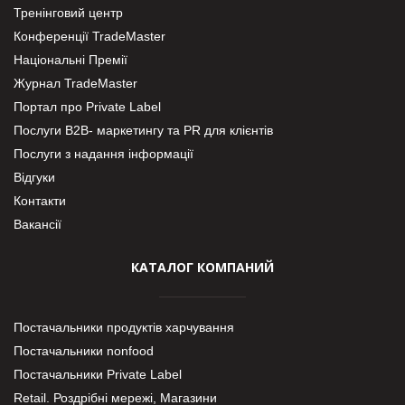
Тренінговий центр
Конференції TradeMaster
Національні Премії
Журнал TradeMaster
Портал про Private Label
Послуги В2В- маркетингу та PR для клієнтів
Послуги з надання інформації
Відгуки
Контакти
Вакансії
КАТАЛОГ КОМПАНИЙ
Постачальники продуктів харчування
Постачальники nonfood
Постачальники Private Label
Retail. Роздрібні мережі, Магазини