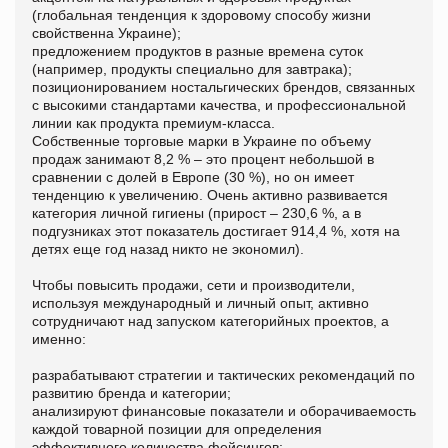
(глобальная тенденция к здоровому способу жизни
свойственна Украине);
предложением продуктов в разные времена суток
(например, продукты специально для завтрака);
позиционированием ностальгических брендов, связанных
с высокими стандартами качества, и профессиональной
линии как продукта премиум-класса.
Собственные торговые марки в Украине по объему
продаж занимают 8,2 % – это процент небольшой в
сравнении с долей в Европе (30 %), но он имеет
тенденцию к увеличению. Очень активно развивается
категория личной гигиены (прирост – 230,6 %, а в
подгузниках этот показатель достигает 914,4 %, хотя на
детях еще год назад никто не экономил).
Чтобы повысить продажи, сети и производители,
используя международный и личный опыт, активно
сотрудничают над запуском категорийных проектов, а
именно:
разрабатывают стратегии и тактических рекомендаций по
развитию бренда и категории;
анализируют финансовые показатели и оборачиваемость
каждой товарной позиции для определения
эффективного количества фейсингов;