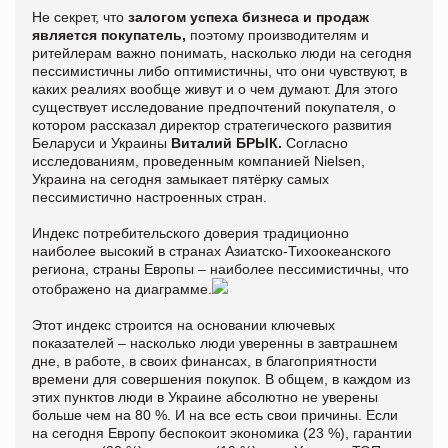
Не секрет, что
залогом
успеха бизнеса и продаж
является покупатель,
поэтому производителям и
ритейлерам важно понимать, насколько люди на сегодня
пессимистичны либо оптимистичны, что они чувствуют, в
каких реалиях вообще живут и о чем думают. Для этого
существует исследование предпочтений покупателя, о
котором рассказал директор стратегического развития
Беларуси и Украины
Виталий БРЫК.
Согласно
исследованиям, проведенным компанией Nielsen,
Украина на сегодня замыкает пятёрку самых
пессимистично настроенных стран.
Индекс потребительского доверия традиционно
наиболее высокий в странах Азиатско-Тихоокеанского
региона, страны Европы – наиболее пессимистичны, что
отображено на диаграмме.
Этот индекс строится на основании ключевых
показателей – насколько люди уверенны в завтрашнем
дне, в работе, в своих финансах, в благоприятности
времени для совершения покупок. В общем, в каждом из
этих пунктов люди в Украине абсолютно не уверены
больше чем на 80 %. И на все есть свои причины. Если
на сегодня Европу беспокоит экономика (23 %), гарантии