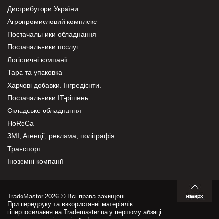
Дистрибутори України
Агропромисловий комплекс
Постачальники обладнання
Постачальники послуг
Логістичні компанії
Тара та упаковка
Харчові добавки. Інгредієнти.
Постачальники IT-рішень
Складське обладнання
HoReCa
ЗМІ, Агенції, реклама, поліграфія
Транспорт
Іноземні компанії
TradeMaster 2026 © Всі права захищені.
При передруку та використанні матеріалів
гіперпосилання на Trademaster.ua у першому абзаці