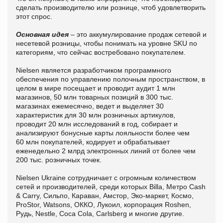
сделать производителю или рознице, чтоб удовлетворить
этот спрос.
Основная идея
– это аккумулирование продаж сетевой и
несетевой розницы, чтобы понимать на уровне SKU по
категориям, что сейчас востребовано покупателем.
Nielsen является разработчиком программного
обеспечения по управлению полочным пространством, в
целом в мире посещает и проводит аудит 1 млн
магазинов, 50 млн товарных позиций в 300 тыс.
магазинах ежемесячно, ведет и выделяет 30
характеристик для 30 млн розничных артикулов,
проводит 20 млн исследований в год, собирает и
анализируют бонусные карты лояльности более чем
60 млн покупателей, кодирует и обрабатывает
еженедельно 2 млрд электронных линий от более чем
200 тыс. розничных точек.
Nielsen Ukraine сотрудничает с огромным количеством
сетей и производителей, среди которых Billa, Метро Cash
& Carry, Сильпо, Караван, Амстор, Эко-маркет, Космо,
ProStor, Watsons, ОККО, Лукоил, корпорация Roshen,
Рудь, Nestle, Coca Cola, Carlsberg и многие другие.