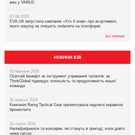
вже у VARUS
Смачна новинка для хвостатих: у VARUS з’явилися паучі
07.08.2026
Varto Paw expert від власної ТМ Varto!
Франція заборонила рекламні дзвінки без згоди клієнтів
07.08.2026
EVA.UA запустила кампанію «Хто б знав» про асортимент,
05.08.2026
якого покупці не очікують побачити на платформі
Мережа супермаркетів VARUS купує мережу магазинів
формату convenience store КОЛО: об’єднана компанія
налічуватиме 374 магазини
всі новини
НОВИНИ B2B
03 березня 2026
Освітній бенефіт як інструмент утримання талантів: як
ThinkGlobal підвищує лояльність та продуктивність вашої
команди
31 жовтня 2024
Компанія Rarog Tactical Gear презентувала надлегкі керамічні
бронеплити
31 липня 2024
Напівфабрикати та консерви, які стануть в пригоді, коли довго
нема світла