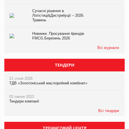
Сучасні рішення в
Логістиці&Дистрибуції – 2026.
Травень
Новинки. Просування брендів
FMCG.Березень 2026
Всі журнали
ТЕНДЕРИ
21 січня 2026
ТДВ «Золотоніський маслоробний комбінат»
03 липня 2023
Тендери компанії
Всі тендери
ТРЕНІНГОВИЙ ЦЕНТР