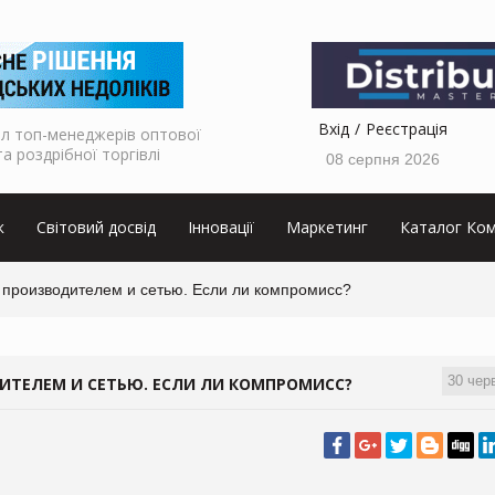
Вхід
Реєстрація
л топ-менеджерів оптової
та роздрібної торгівлі
08 серпня 2026
к
Світовий досвід
Інновації
Маркетинг
Каталог Ком
роизводителем и сетью. Если ли компромисс?
30 чер
ТЕЛЕМ И СЕТЬЮ. ЕСЛИ ЛИ КОМПРОМИСС?