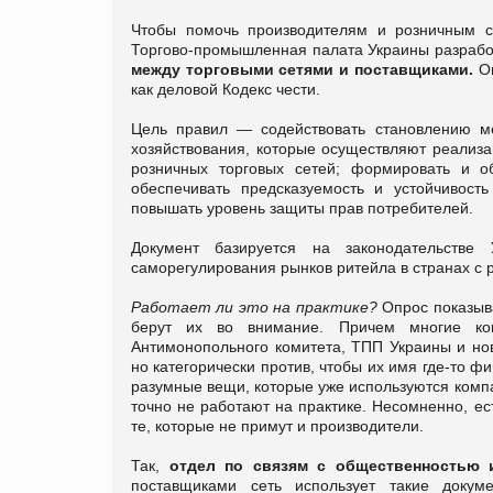
Чтобы помочь производителям и розничным с
Торгово-промышленная палата Украины разраб
между торговыми сетями и поставщиками.
О
как деловой Кодекс чести.
Цель правил — содействовать становлению ме
хозяйствования, которые осуществляют реализа
розничных торговых сетей; формировать и об
обеспечивать предсказуемость и устойчивость
повышать уровень защиты прав потребителей.
Документ базируется на законодательстве
саморегулирования рынков ритейла в странах с 
Работает ли это на практике?
Опрос показыва
берут их во внимание. Причем многие ком
Антимонопольного комитета, ТПП Украины и но
но категорически против, чтобы их имя где-то ф
разумные вещи, которые уже используются компа
точно не работают на практике. Несомненно, ест
те, которые не примут и производители.
Так,
отдел по связям с общественностью
поставщиками сеть использует такие докум