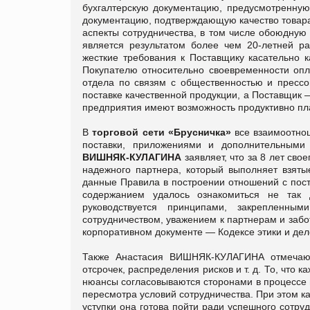
бухгалтерскую документацию, предусмотренну
документацию, подтверждающую качество товара.
аспекты сотрудничества, в том числе обоюдную 
является результатом более чем 20-летней р
жесткие требования к Поставщику касательно к
Покупателю относительно своевременности опл
отдела по связям с общественностью и пресс
поставке качественной продукции, а Поставщик —
предприятия имеют возможность продуктивно пл
В
торговой сети «Брусничка»
все взаимоотно
поставки, приложениями и дополнительными
ВИШНЯК-КУЛАГИНА
заявляет, что за 8 лет св
надежного партнера, который выполняет взяты
данные Правила в построении отношений с пост
содержанием удалось ознакомиться не так
руководствуется принципами, закрепленны
сотрудничеством, уважением к партнерам и забо
корпоративном документе — Кодексе этики и дел
Также Анастасия ВИШНЯК-КУЛАГИНА отмечают
отсрочек, распределения рисков и т. д. То, что 
нюансы согласовываются сторонами в процессе п
пересмотра условий сотрудничества. При этом ка
уступки она готова пойти ради успешного сотруд