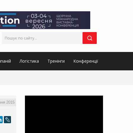
паній
Логістика
Тренінги
Конференції
вня 2015