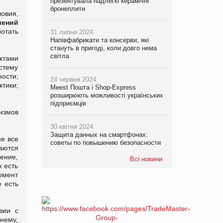
презентувала надлегкі керамічні
бронеплити
овия,
шений
отать
31 липня 2024
Напівфабрикати та консерви, які
стануть в пригоді, коли довго нема
світла
ктами
стему
ости;
24 червня 2024
тики;
Meest Пошта і Shop-Express
розширюють можливості українських
підприємців
измов
30 квітня 2024
Защита данных на смартфонах:
не все
советы по повышению безопасности
аются
ение,
Всі новини
х есть
момент
е есть
вии с
нему,