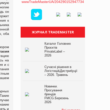
димую
многие
едь он
ержит
ния к
ьника
енной
ЖУРНАЛ TRADEMASTER
ы, оба
Каталог Головних
вором
Проєктів
тасия
PrivateLabel –
2026
утацию
сь на
я и с
Сучасні рішення в
пания
Логістиці&Дистрибуції
стным
– 2026. Травень
 нашем
Новинки.
Просування
арных
брендів
 Такие
FMCG.Березень
случае
2026
 какие
сеть и