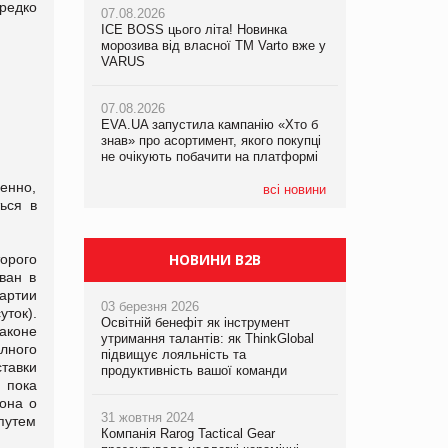
 редко
07.08.2026
ICE BOSS цього літа! Новинка
06.08.2026
07.08.2026
морозива від власної ТМ Varto вже у
Смачна новинка для хвостатих: у
Франція заборонила рекламні дзвінки
VARUS
VARUS з’явилися паучі Varto Paw
без згоди клієнтів
expert від власної ТМ Varto!
07.08.2026
EVA.UA запустила кампанію «Хто б
05.08.2026
знав» про асортимент, якого покупці
Мережа супермаркетів VARUS купує
не очікують побачити на платформі
мережу магазинів формату
convenience store КОЛО: об’єднана
енно,
компанія налічуватиме 374 магазини
всі новини
ься в
НОВИНИ B2B
орого
ван в
артии
03 березня 2026
ток).
Освітній бенефіт як інструмент
аконе
утримання талантів: як ThinkGlobal
лного
підвищує лояльність та
ставки
продуктивність вашої команди
 пока
кона о
31 жовтня 2024
путем
Компанія Rarog Tactical Gear