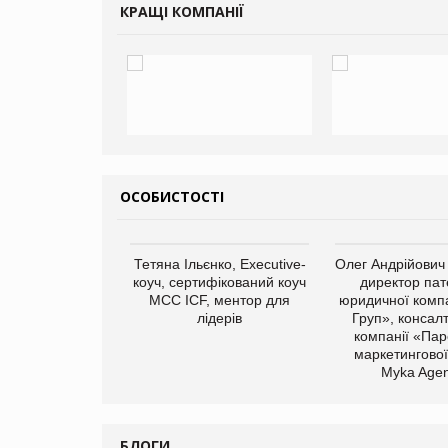
КРАЩІ КОМПАНІЇ
ОСОБИСТОСТІ
арас Ігорович,
Тетяна Ільєнко, Executive-
Олег Андрійович
иробництва ТОВ
коуч, сертифікований коуч
директор пат
Герчак"
МСС ICF, ментор для
юридичної компа
лідерів
Груп», консал
компанії «Пар
маркетингової
Myka Agen
БЛОГИ