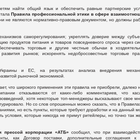
етям найти общий язык и обеспечить равные партнерские усл
отала
Правила профессиональной этики в сфере взаимоотно
ни не являются нормативно-правовым документом, но должны раб
ханизмов саморегулирования; укреплять доверие между субъе
цию продуктов питания и товаров повседневного спроса через си
еспечивать торговые и другие честные обычаи в хоздеятельн
 развития рынков; искоренять недобросовестные торговые прак
 Украины и ЕС, на результатах анализа внедрения механ
развитой рыночной экономикой.
ет, что широкого применения эти правила не приобрели, далеко 
пании отказываются от каких-либо комментариев, что кас
вовведений, хотя некоторые топ-менеджеры высказывают свое мн
игурировало. Но со слов опрошенных можно сказать, что в Правила
ниями, но есть пункты, которые требуют доработки и на данный 
ь условия, которые никогда не примут ритейлеры, но точно так ж
 и прессой корпорации «АТБ»
сообщил, что при взаимодейст
енты, как Договор поставки, дополнительные соглашения к 