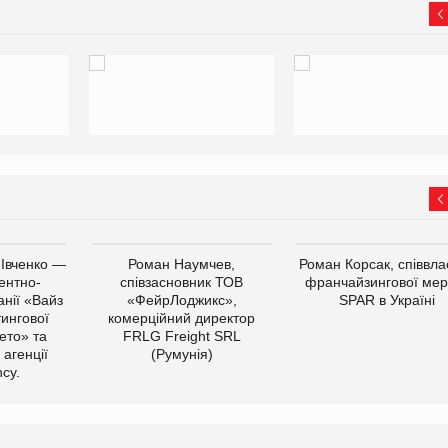
 Івченко —
Роман Наумчев,
Роман Корсак, співвла
ентно-
співзасновник ТОВ
франчайзингової мер
нії «Вайз
«ФейрЛоджикс»,
SPAR в Україні
тингової
комерційний директор
ето» та
FRLG Freight SRL
 агенції
(Румунія)
cy.