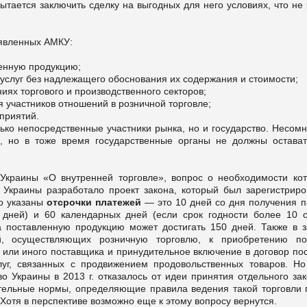
пытается заключить сделку на выгодных для него условиях, что не
явленных АМКУ:
ленную продукцию;
услуг без надлежащего обоснования их содержания и стоимости;
ях торгового и производственного секторов;
участников отношений в розничной торговле;
приятий.
ько непосредственные участники рынка, но и государство. Несомн
 но в тоже время государственные органы не должны остават
Украины «О внутренней торговле», вопрос о необходимости кот
 Украины разработало проект закона, который был зарегистриро
но указаны
отсрочки платежей
—
это 10 дней со дня получения п
 дней) и 60 календарных дней (если срок годности более 10 су
а поставленную продукцию может достигать 150 дней. Также в з
й, осуществляющих розничную торговлю, к приобретению по
 или иного поставщика и принудительное включение в договор по
уг, связанных с продвижением продовольственных товаров. Но
во Украины в 2013 г. отказалось от идеи принятия отдельного за
ательные нормы, определяющие правила ведения такой торговли 
Хотя в перспективе возможно еще к этому вопросу вернутся.