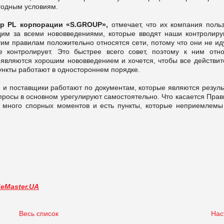
годным условиям.
р PL
корпорации «S.GROUP»,
отмечает, что их компания поль
им за всеми нововведениями, которые вводят наши контролир
тим правилам положительно относятся сети, потому что они не ид
контролирует. Это быстрее всего совет, поэтому к ним отно
а являются хорошим нововведением и хочется, чтобы все действит
пункты работают в одностороннем порядке.
, и поставщики работают по документам, которые являются резул
просы в основном урегулируют самостоятельно. Что касается Прав
х много спорных моментов и есть пункты, которые неприемлемы
deMaster.UA
Весь список
Нас