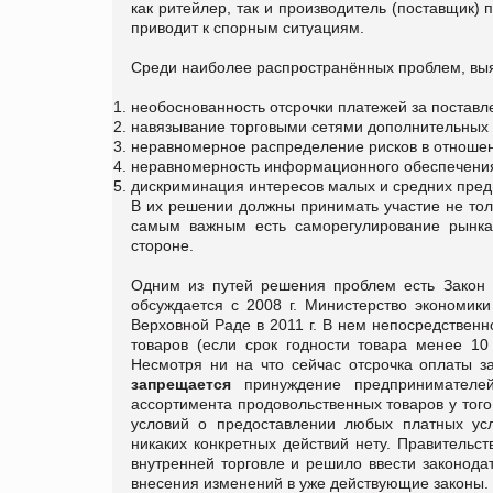
как ритейлер, так и производитель (поставщик) 
приводит к спорным ситуациям.
Среди наиболее распространённых проблем, вы
необоснованность отсрочки платежей за постав
навязывание торговыми сетями дополнительных 
неравномерное распределение рисков в отношени
неравномерность информационного обеспечения 
дискриминация интересов малых и средних пред
В их решении должны принимать участие не тол
самым важным есть саморегулирование рынка,
стороне.
Одним из путей решения проблем есть Закон 
обсуждается с 2008 г. Министерство экономики
Верховной Раде в 2011 г. В нем непосредствен
товаров (если срок годности товара менее 10
Несмотря ни на что сейчас отсрочка оплаты з
запрещается
принуждение предпринимателе
ассортимента продовольственных товаров у того
условий о предоставлении любых платных усл
никаких конкретных действий нету. Правительст
внутренней торговле и решило ввести законод
внесения изменений в уже действующие законы. 