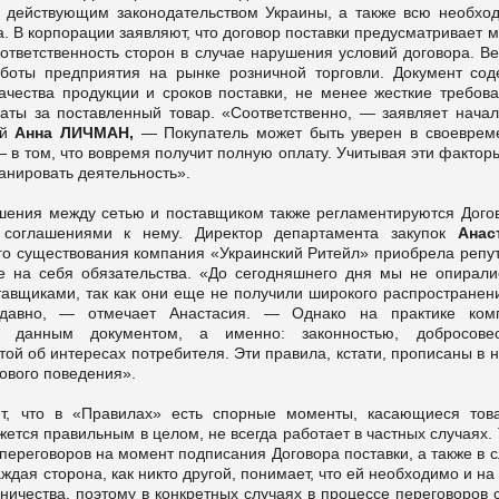
ю действующим законодательством Украины, а также всю необхо
 В корпорации заявляют, что договор поставки предусматривает 
ответственность сторон в случае нарушения условий договора. В
аботы предприятия на рынке розничной торговли. Документ сод
ачества продукции и сроков поставки, не менее жесткие требова
аты за поставленный товар. «Соответственно, — заявляет начал
ой
Анна ЛИЧМАН,
— Покупатель может быть уверен в своеврем
 в том, что вовремя получит полную оплату. Учитывая эти фактор
анировать деятельность».
шения между сетью и поставщиком также регламентируются Дого
 соглашениями к нему. Директор департамента закупок
Анас
оего существования компания «Украинский Ритейл» приобрела реп
е на себя обязательства. «До сегодняшнего дня мы не опирали
авщиками, так как они еще не получили широкого распространени
 давно, — отмечает Анастасия. — Однако на практике ком
ми данным документом, а именно: законностью, добросове
той об интересах потребителя. Эти правила, кстати, прописаны в
ового поведения».
, что в «Правилах» есть спорные моменты, касающиеся тов
кажется правильным в целом, не всегда работает в частных случаях.
ереговоров на момент подписания Договора поставки, а также в 
ждая сторона, как никто другой, понимает, что ей необходимо и на
ничества, поэтому в конкретных случаях в процессе переговоров 