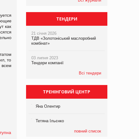
Всі журнали
зуется
ТЕНДЕРИ
ующие
ут как
сятся
21 січня 2026
ельно
ТДВ «Золотоніський маслоробний
комбінат»
ьтатом
03 липня 2023
ил, то
Тендери компанії
 всем
Всі тендери
ТРЕНІНГОВИЙ ЦЕНТР
Яна Олентир
Тетяна Ільєнко
повний список
тупна