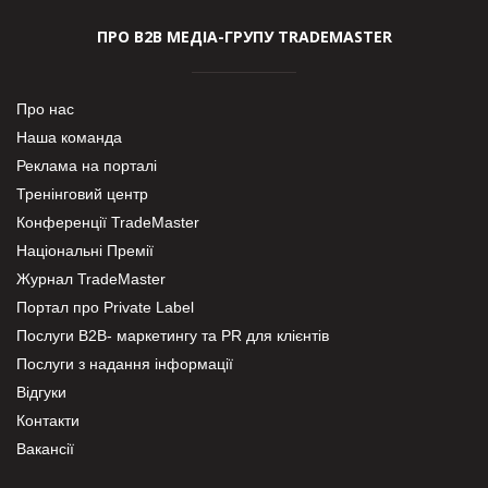
ПРО В2В МЕДІА-ГРУПУ TRADEMASTER
Про нас
Наша команда
Реклама на порталі
Тренінговий центр
Конференції TradeMaster
Національні Премії
Журнал TradeMaster
Портал про Private Label
Послуги В2В- маркетингу та PR для клієнтів
Послуги з надання інформації
Відгуки
Контакти
Вакансії