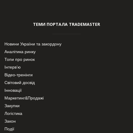
ТЕМИ ПОРТАЛА TRADEMASTER
Новини України та закордону
Аналітика ринку
Топи про ринок
Інтерв’ю
Відео-тренінги
Світовий досвід
Інновації
Маркетинг&Продажі
Закупки
Логістика
Закон
Події