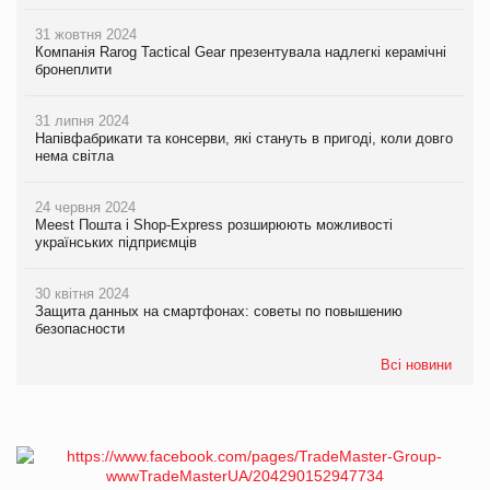
31 жовтня 2024
Компанія Rarog Tactical Gear презентувала надлегкі керамічні
бронеплити
31 липня 2024
Напівфабрикати та консерви, які стануть в пригоді, коли довго
нема світла
24 червня 2024
Meest Пошта і Shop-Express розширюють можливості
українських підприємців
30 квітня 2024
Защита данных на смартфонах: советы по повышению
безопасности
Всі новини