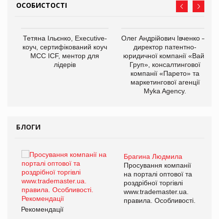
ОСОБИСТОСТІ
,
Тетяна Ільєнко, Executive-
Олег Андрійович Івченко —
ОВ
коуч, сертифікований коуч
директор патентно-
МСС ICF, ментор для
юридичної компанії «Вайз
лідерів
Груп», консалтингової
компанії «Парето» та
маркетингової агенції
Myka Agency.
БЛОГИ
Брагина Людмила
ї
Просування компанії
а
на порталі оптової та
роздрібної торгівлі
www.trademaster.ua.
і.
правила. Особливості.
Рекомендації
Ре