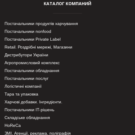
КАТАЛОГ КОМПАНИЙ
Постачальники продуктів харчування
Постачальники nonfood
Постачальники Private Label
Retail. Роздрібні мережі, Магазини
Дистрибутори України
Агропромисловий комплекс
Постачальники обладнання
Постачальники послуг
Логістичні компанії
Тара та упаковка
Харчові добавки. Інгредієнти.
Постачальники IT-рішень
Складське обладнання
HoReCa
ЗМІ, Агенції, реклама, поліграфія