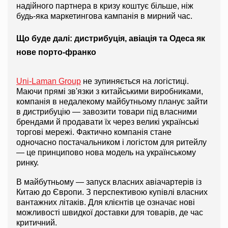
надійного партнера в кризу коштує більше, ніж 
будь-яка маркетингова кампанія в мирний час.
Що буде далі: дистрибуція, авіація та Одеса як 
нове порто-франко
Uni-Laman Group
 не зупиняється на логістиці. 
Маючи прямі зв'язки з китайськими виробниками, 
компанія в недалекому майбутньому планує зайти 
в дистрибуцію — завозити товари під власними 
брендами й продавати їх через великі українські 
торгові мережі. Фактично компанія стане 
одночасно постачальником і логістом для ритейлу 
— це принципово нова модель на українському 
ринку.
В майбутньому — запуск власних авіачартерів із 
Китаю до Європи. З перспективою купівлі власних 
вантажних літаків. Для клієнтів це означає нові 
можливості швидкої доставки для товарів, де час 
критичний.