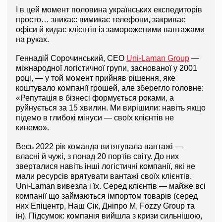
І в цей момент половина українських експедиторів 
просто… зникає: вимикає телефони, закриває 
офіси й кидає клієнтів із замороженими вантажами 
на руках.
Геннадій Сорочинський, CEO 
Uni-Laman Group
 — 
міжнародної логістичної групи, заснованої у 2001 
році, — у той момент прийняв рішення, яке 
коштувало компанії грошей, але зберегло головне: 
«Репутація в бізнесі формується роками, а 
руйнується за 15 хвилин. Ми вирішили: навіть якщо 
підемо в глибокі мінуси — своїх клієнтів не 
кинемо».
Весь 2022 рік команда витягувала вантажі — 
власні й чужі, з понад 20 портів світу. До них 
зверталися навіть інші логістичні компанії, які не 
мали ресурсів врятувати вантажі своїх клієнтів. 
Uni-Laman вивезла і їх. Серед клієнтів — майже всі 
компанії що займаються імпортом товарів (серед 
них Епіцентр, Наш Сік, Дніпро М, Fozzy Group та 
ін). Підсумок: компанія вийшла з кризи сильнішою, 