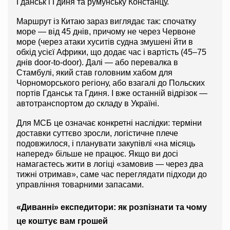
Гданськ і Гдиня та румунську Констанцу.
Маршрут із Китаю зараз виглядає так: спочатку 
море — від 45 днів, причому не через Червоне 
море (через атаки хуситів судна змушені йти в 
обхід усієї Африки, що додає час і вартість (45–75 
днів door-to-door). Далі — або перевалка в 
Стамбулі, який став головним хабом для 
Чорноморського регіону, або взагалі до Польских 
портів Гданськ та Гдиня. І вже останній відрізок — 
автотранспортом до складу в Україні.
Для МСБ це означає конкретні наслідки: терміни 
доставки суттєво зросли, логістичне плече 
подовжилося, і планувати закупівлі «на місяць 
наперед» більше не працює. Якщо ви досі 
намагаєтесь жити в логіці «замовив — через два 
тижні отримав», саме час переглядати підходи до 
управління товарними запасами.
«Диванні» експедитори: як розпізнати та чому 
це коштує вам грошей