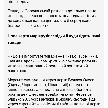
ніж входила.
Геннадій Сорочинський розповів детально про те, 
як сьогодні реально працює міжнародна логістика, 
де ховаються пастки для малого й середнього 
бізнесу — і як їх обійти.
Нова карта маршрутів: звідки й куди йдуть ваші 
товари
Якщо ви імпортуєте товари — з Китаю, Туреччини, 
Індії чи Європи — вам критично важливо розуміти, 
як зараз влаштований реальний логістичний 
ланцюжок.
Морське сполучення через порти Великої Одеси 
(Одеса, Чорноморськ, Південний) поступово 
відновлюється, але постійна загроза обстрілів 
робить цей шлях непередбачуваним. Через це 
близько 90% усіх вантажів в Україну сьогодні йде 
через європейські логістичні хаби — польські порти 