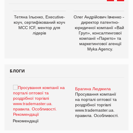
,
Тетяна Ільєнко, Executive-
Олег Андрійович Івченко —
ОВ
коуч, сертифікований коуч
директор патентно-
МСС ICF, ментор для
юридичної компанії «Вайз
лідерів
Груп», консалтингової
компанії «Парето» та
маркетингової агенції
Myka Agency.
БЛОГИ
Брагина Людмила
ї
Просування компанії
а
на порталі оптової та
роздрібної торгівлі
www.trademaster.ua.
і.
правила. Особливості.
Рекомендації
Ре