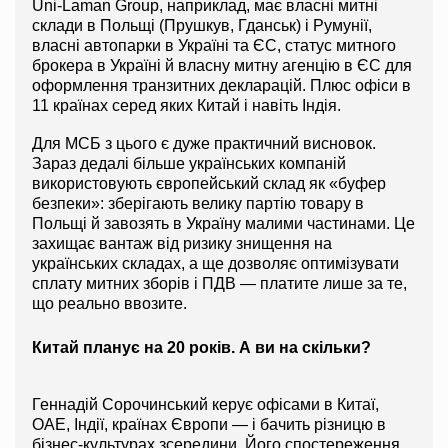
Uni-Laman Group, наприклад, має власні митні 
склади в Польщі (Прушкув, Гданськ) і Румунії, 
власні автопарки в Україні та ЄС, статус митного 
брокера в Україні й власну митну агенцію в ЄС для 
оформлення транзитних декларацій. Плюс офіси в 
11 країнах серед яких Китай і навіть Індія.
Для МСБ з цього є дуже практичний висновок. 
Зараз дедалі більше українських компаній 
використовують європейський склад як «буфер 
безпеки»: зберігають велику партію товару в 
Польщі й завозять в Україну малими частинами. Це 
захищає вантаж від ризику знищення на 
українських складах, а ще дозволяє оптимізувати 
сплату митних зборів і ПДВ — платите лише за те, 
що реально ввозите.
Китай планує на 20 років. А ви на скільки?
Геннадій Сорочинський керує офісами в Китаї, 
ОАЕ, Індії, країнах Європи — і бачить різницю в 
бізнес-культурах зсередини. Його спостереження 