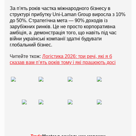
За п'ять років частка міжнародного бізнесу в 
структурі прибутку Uni-Laman Group виросла з 10% 
до 50%. Стратегічна мета — 90% доходів із 
зарубіжних ринків. Це не просто корпоративна 
амбіція, а  демонстрація того, що навіть під час 
війни українські компанії здатні будувати 
глобальний бізнес.
Читейте ткож:
Логістика 2026: три речі, які я б
сказав вам пʼять років тому і які працюють досі
Trade
Master в
соціальних мережах