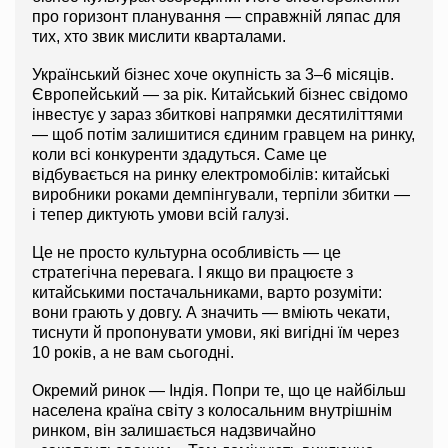
про горизонт планування — справжній ляпас для 
тих, хто звик мислити кварталами.
Український бізнес хоче окупність за 3–6 місяців. 
Європейський — за рік. Китайський бізнес свідомо 
інвестує у зараз збиткові напрямки десятиліттями 
— щоб потім залишитися єдиним гравцем на ринку, 
коли всі конкуренти здадуться. Саме це 
відбувається на ринку електромобілів: китайські 
виробники роками демпінгували, терпіли збитки — 
і тепер диктують умови всій галузі.
Це не просто культурна особливість — це 
стратегічна перевага. І якщо ви працюєте з 
китайськими постачальниками, варто розуміти: 
вони грають у довгу. А значить — вміють чекати, 
тиснути й пропонувати умови, які вигідні їм через 
10 років, а не вам сьогодні.
Окремий ринок — Індія. Попри те, що це найбільш 
населена країна світу з колосальним внутрішнім 
ринком, він залишається надзвичайно 