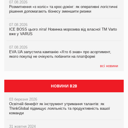
07.08.2026
07.08.2026
Розмитнення «з коліс» та крос-докінг: як оперативні логістичні
07.08.2026
Kraft Heinz скоротила збиток у першому півріччі
рішення допомагають бізнесу зменшити ризики
EVA.UA запустила кампанію «Хто б знав» про асортимент,
якого покупці не очікують побачити на платформі
07.08.2026
07.08.2026
Продажі Hugo Boss впали на 9%
ICE BOSS цього літа! Новинка морозива від власної ТМ Varto
06.08.2026
вже у VARUS
Смачна новинка для хвостатих: у VARUS з’явилися паучі
07.08.2026
Varto Paw expert від власної ТМ Varto!
Франція заборонила рекламні дзвінки без згоди клієнтів
07.08.2026
EVA.UA запустила кампанію «Хто б знав» про асортимент,
05.08.2026
якого покупці не очікують побачити на платформі
Мережа супермаркетів VARUS купує мережу магазинів
формату convenience store КОЛО: об’єднана компанія
налічуватиме 374 магазини
всі новини
НОВИНИ B2B
03 березня 2026
Освітній бенефіт як інструмент утримання талантів: як
ThinkGlobal підвищує лояльність та продуктивність вашої
команди
31 жовтня 2024