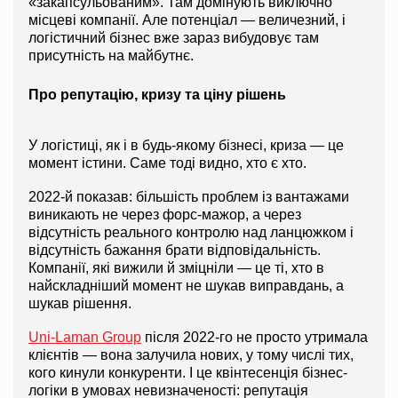
«закапсульованим». Там домінують виключно 
місцеві компанії. Але потенціал — величезний, і 
логістичний бізнес вже зараз вибудовує там 
присутність на майбутнє.
Про репутацію, кризу та ціну рішень
У логістиці, як і в будь-якому бізнесі, криза — це 
момент істини. Саме тоді видно, хто є хто.
2022-й показав: більшість проблем із вантажами 
виникають не через форс-мажор, а через 
відсутність реального контролю над ланцюжком і 
відсутність бажання брати відповідальність. 
Компанії, які вижили й зміцніли — це ті, хто в 
найскладніший момент не шукав виправдань, а 
шукав рішення.
Uni-Laman Group
 після 2022-го не просто утримала 
клієнтів — вона залучила нових, у тому числі тих, 
кого кинули конкуренти. І це квінтесенція бізнес-
логіки в умовах невизначеності: репутація 