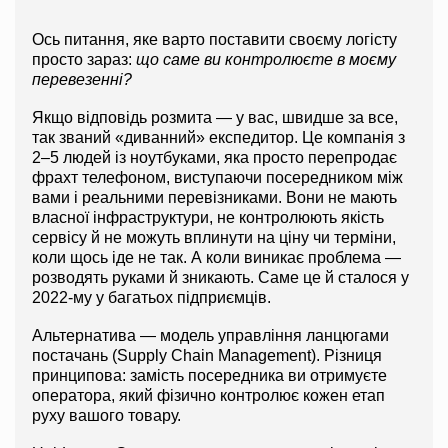
Ось питання, яке варто поставити своєму логісту 
просто зараз: 
що саме ви контролюєте в моєму 
перевезенні?
Якщо відповідь розмита — у вас, швидше за все, 
так званий «диванний» експедитор. Це компанія з 
2–5 людей із ноутбуками, яка просто перепродає 
фрахт телефоном, виступаючи посередником між 
вами і реальними перевізниками. Вони не мають 
власної інфраструктури, не контролюють якість 
сервісу й не можуть вплинути на ціну чи терміни, 
коли щось іде не так. А коли виникає проблема — 
розводять руками й зникають. Саме це й сталося у 
2022-му у багатьох підприємців.
Альтернатива — модель управління ланцюгами 
постачань (Supply Chain Management). Різниця 
принципова: замість посередника ви отримуєте 
оператора, який фізично контролює кожен етап 
руху вашого товару.