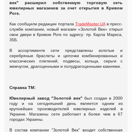
век"
расширил собственную торговую сеть
ювелирных магазинов за счет открытия в Кривом
Роге.
Как сообщили редакции портала
TradeMaster.UA
в пресс-
службе компании, новый магазин «Золотой Век» открыл
свои двери в Кривом Роге по адресу: пр. Карла Маркса,
35Б.
В ассортименте сети представлены золотые и
серебряные браслеты и цепочки комбинированных и
классических плетений, подвесы, кольца, серьги с
жемчугом, драгоценными и полудрагоценными камнями.
Справка ТМ:
Ювелирный завод "Золотой век"
был создан в 2000
году и на сегодняшний день является одним из
крупнейших производителей ювелирных изделий в
Украине. Магазины сети работают в более чем в 67
городах Украины.
В состав компании "Золотой Век" входит собственная