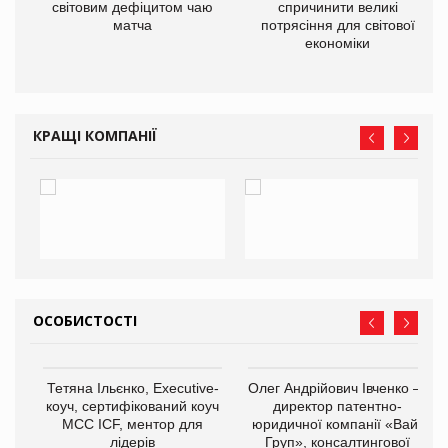
світовим дефіцитом чаю
спричинити великі
матча
потрясіння для світової
економіки
ne
КРАЩІ КОМПАНІЇ
ОСОБИСТОСТІ
,
Тетяна Ільєнко, Executive-
Олег Андрійович Івченко —
ОВ
коуч, сертифікований коуч
директор патентно-
МСС ICF, ментор для
юридичної компанії «Вайз
лідерів
Груп», консалтингової