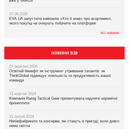
вже у VARUS
вже у VARUS
07.08.2026
Франція заборонила рекламні дзвінки без згоди клієнтів
07.08.2026
07.08.2026
EVA.UA запустила кампанію «Хто б знав» про асортимент,
EVA.UA запустила кампанію «Хто б знав» про асортимент,
якого покупці не очікують побачити на платформі
якого покупці не очікують побачити на платформі
всі новини
НОВИНИ B2B
03 березня 2026
Освітній бенефіт як інструмент утримання талантів: як
ThinkGlobal підвищує лояльність та продуктивність вашої
команди
31 жовтня 2024
Компанія Rarog Tactical Gear презентувала надлегкі керамічні
бронеплити
31 липня 2024
Напівфабрикати та консерви, які стануть в пригоді, коли довго
нема світла