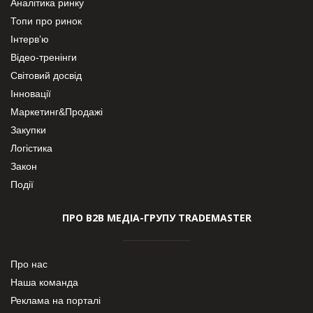
Аналітика ринку
Топи про ринок
Інтерв’ю
Відео-тренінги
Світовий досвід
Інновації
Маркетинг&Продажі
Закупки
Логістика
Закон
Події
ПРО В2В МЕДІА-ГРУПУ TRADEMASTER
Про нас
Наша команда
Реклама на порталі