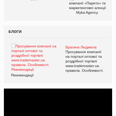
компанії «Парето» та
маркетингової агенції
Myka Agency.
БЛОГИ
Брагина Людмила
ї
Просування компанії
а
на порталі оптової та
роздрібної торгівлі
www.trademaster.ua.
і.
правила. Особливості.
Рекомендації
Ре