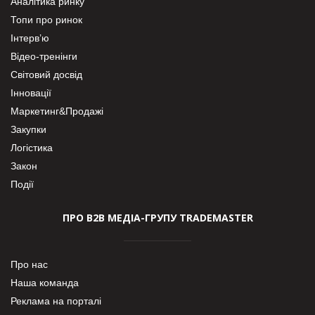
Аналітика ринку
Топи про ринок
Інтерв’ю
Відео-тренінги
Світовий досвід
Інновації
Маркетинг&Продажі
Закупки
Логістика
Закон
Події
ПРО В2В МЕДІА-ГРУПУ TRADEMASTER
Про нас
Наша команда
Реклама на порталі