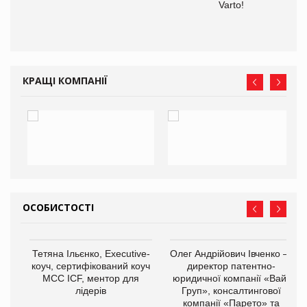
Varto!
КРАЩІ КОМПАНІЇ
ОСОБИСТОСТІ
,
Тетяна Ільєнко, Executive-
Олег Андрійович Івченко —
ОВ
коуч, сертифікований коуч
директор патентно-
МСС ICF, ментор для
юридичної компанії «Вайз
лідерів
Груп», консалтингової
компанії «Парето» та