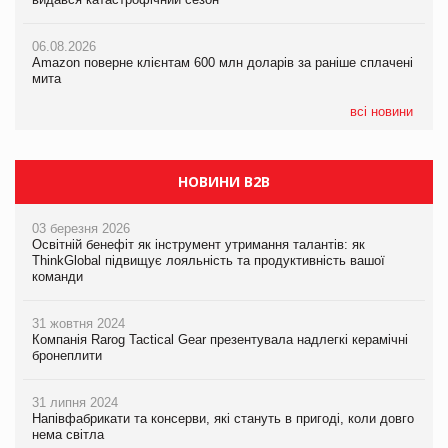
06.08.2026
06.08.2026
05.08.2026
Amazon поверне клієнтам 600 млн доларів за раніше сплачені
Amazon поверне клієнтам 600 млн доларів за раніше сплачені
У Євросоюзі набули чинності нові правила щодо штучного
мита
мита
інтелекту
всі новини
НОВИНИ B2B
03 березня 2026
Освітній бенефіт як інструмент утримання талантів: як
ThinkGlobal підвищує лояльність та продуктивність вашої
команди
31 жовтня 2024
Компанія Rarog Tactical Gear презентувала надлегкі керамічні
бронеплити
31 липня 2024
Напівфабрикати та консерви, які стануть в пригоді, коли довго
нема світла