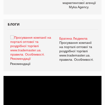
маркетингової агенції
Myka Agency.
БЛОГИ
Брагина Людмила
ї
Просування компанії
а
на порталі оптової та
роздрібної торгівлі
www.trademaster.ua.
і.
правила. Особливості.
Рекомендації
Ре