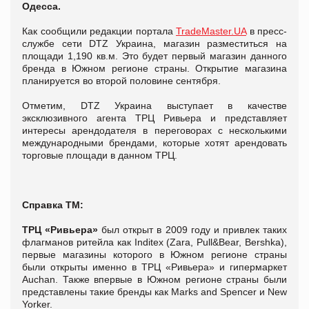
Одесса.
Как сообщили редакции портала
TradeMaster.UA
в пресс-
службе сети DTZ Украина, магазин разместиться на
площади 1,190 кв.м. Это будет первый магазин данного
бренда в Южном регионе страны. Открытие магазина
планируется во второй половине сентября.
Отметим, DTZ Украина выступает в качестве
эксклюзивного агента ТРЦ Ривьера и представляет
интересы арендодателя в переговорах с несколькими
международными брендами, которые хотят арендовать
торговые площади в данном ТРЦ.
Справка ТМ:
ТРЦ «Ривьера»
был открыт в 2009 году и привлек таких
флагманов ритейла как Inditex (Zara, Pull&Bear, Bershka),
первые магазины которого в Южном регионе страны
были открыты именно в ТРЦ «Ривьера» и гипермаркет
Auchan. Также впервые в Южном регионе страны были
представлены такие бренды как Marks and Spencer и New
Yorker.