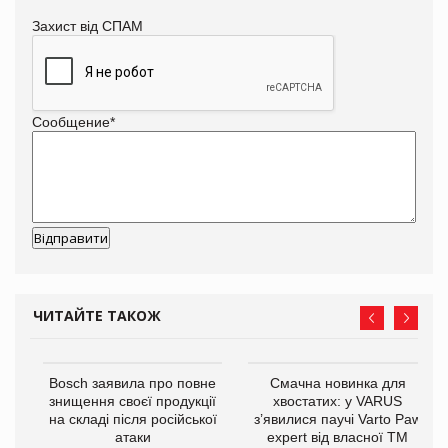
Захист від СПАМ
Сообщение
*
ЧИТАЙТЕ ТАКОЖ
 $1
Bosch заявила про повне
Смачна новинка для
знищення своєї продукції
хвостатих: у VARUS
на складі після російської
з’явилися паучі Varto Paw
атаки
expert від власної ТМ