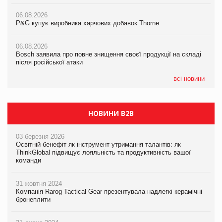
06.08.2026
06.08.2026
06.08.2026
P&G купує виробника харчових добавок Thorne
P&G купує виробника харчових добавок Thorne
P&G купує виробника харчових добавок Thorne
06.08.2026
06.08.2026
06.08.2026
Bosch заявила про повне знищення своєї продукції на складі
Bosch заявила про повне знищення своєї продукції на складі
Bosch заявила про повне знищення своєї продукції на складі
після російської атаки
після російської атаки
після російської атаки
всі новини
НОВИНИ B2B
03 березня 2026
Освітній бенефіт як інструмент утримання талантів: як
ThinkGlobal підвищує лояльність та продуктивність вашої
команди
31 жовтня 2024
Компанія Rarog Tactical Gear презентувала надлегкі керамічні
бронеплити