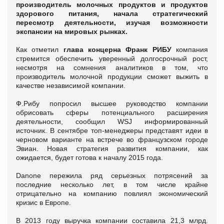
производитель
молочных продуктов
и продуктов
здорового питания, начала стратегический
пересмотр деятельности, изучая возможности
экспансии на мировых рынках.
Как отметил
глава концерна Франк РИБУ
компания
стремится обеспечить уверенный долгосрочный рост,
несмотря на сомнения аналитиков в том, что
производитель молочной продукции сможет выжить в
качестве независимой компании.
Ф.Рибу попросил высшее руководство компании
обрисовать сферы потенциального расширения
деятельности, сообщил WSJ информированный
источник. В сентябре топ-менеджеры представят идеи в
черновом варианте на встрече во французском городе
Эвиан. Новая стратегия развития компании, как
ожидается, будет готова к началу 2015 года.
Danone пережила ряд серьезных потрясений за
последние несколько лет, в том числе крайне
отрицательно на компанию повлиял экономический
кризис в Европе.
В 2013 году выручка компании составила 21,3 млрд.