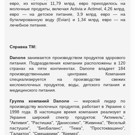
евро, из которых 11,79 млрд. евро приходилось на
молочные продукты, включая Activia и Actimel, 4,26 млрд.
евро — на детское питание, 3,9 млрд. евро — на
бутилированную воду (Evian) и 1,34 млрд. евро — на
лечебное питание.
Справка ТМ:
Danone
занимается производством продуктов здорового
питания. Подразделения компании расположены в 120
странах на пяти континентах. Danone владеет 184
производственными центрами. Компания
специализируется на производстве свежих
кисломолочных продуктов, воды, детского питания и
медицинского питания.
Группа компаний Danonе
— мировой лидер по
производству молочных продуктов, работает в Украине с
1998 года. В настоящее время компания реализует в
Украине широкий спектр продуктов: "Актимель",
"Активия", "Растишка", "Даниссимо", "Живинка", "Веселый
пастушок", "БиоБаланс", "Тема", "Простоквашино",
"Галактон", "Смешарики", "Кремез".