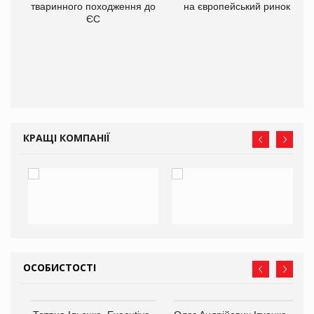
тваринного походження до
на європейський ринок
ЄС
в
О:
КРАЩІ КОМПАНІЇ
ОСОБИСТОСТІ