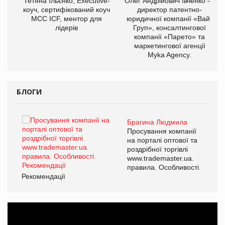
,
Тетяна Ільєнко, Executive-
Олег Андрійович Івченко —
ОВ
коуч, сертифікований коуч
директор патентно-
МСС ICF, ментор для
юридичної компанії «Вайз
лідерів
Груп», консалтингової
компанії «Парето» та
маркетингової агенції
Myka Agency.
БЛОГИ
Брагина Людмила
ї
Просування компанії
а
на порталі оптової та
роздрібної торгівлі
www.trademaster.ua.
і.
правила. Особливості.
Рекомендації
Ре