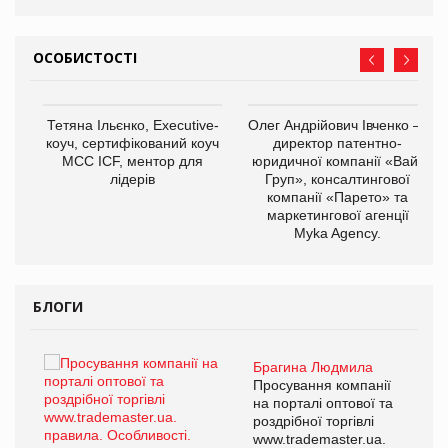
ОСОБИСТОСТІ
,
Тетяна Ільєнко, Executive-
Олег Андрійович Івченко —
ОВ
коуч, сертифікований коуч
директор патентно-
МСС ICF, ментор для
юридичної компанії «Вайз
лідерів
Груп», консалтингової
компанії «Парето» та
маркетингової агенції
Myka Agency.
БЛОГИ
Брагина Людмила
ї
Просування компанії
а
на порталі оптової та
роздрібної торгівлі
www.trademaster.ua.