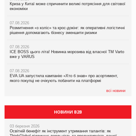
Криза у Китаї може спричинити великі потрясіння для світової
Криза у Китаї може спричинити великі потрясіння для світової
Криза у Китаї може спричинити великі потрясіння для світової
економіки
економіки
економіки
07.08.2026
07.08.2026
07.08.2026
Розмитнення «з коліс» та крос-докінг: як оперативні логістичні
Розмитнення «з коліс» та крос-докінг: як оперативні логістичні
Kraft Heinz скоротила збиток у першому півріччі
рішення допомагають бізнесу зменшити ризики
рішення допомагають бізнесу зменшити ризики
07.08.2026
07.08.2026
07.08.2026
Продажі Hugo Boss впали на 9%
ICE BOSS цього літа! Новинка морозива від власної ТМ Varto
ICE BOSS цього літа! Новинка морозива від власної ТМ Varto
вже у VARUS
вже у VARUS
07.08.2026
Франція заборонила рекламні дзвінки без згоди клієнтів
07.08.2026
07.08.2026
EVA.UA запустила кампанію «Хто б знав» про асортимент,
EVA.UA запустила кампанію «Хто б знав» про асортимент,
якого покупці не очікують побачити на платформі
якого покупці не очікують побачити на платформі
всі новини
НОВИНИ B2B
03 березня 2026
Освітній бенефіт як інструмент утримання талантів: як
ThinkGlobal підвищує лояльність та продуктивність вашої