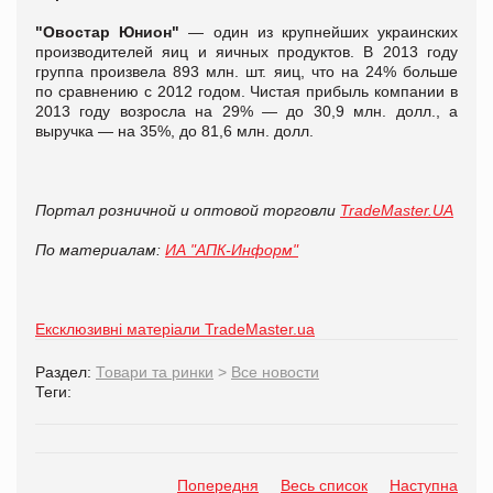
"Овостар Юнион"
— один из крупнейших украинских
производителей яиц и яичных продуктов. В 2013 году
группа произвела 893 млн. шт. яиц, что на 24% больше
по сравнению с 2012 годом. Чистая прибыль компании в
2013 году возросла на 29% — до 30,9 млн. долл., а
выручка — на 35%, до 81,6 млн. долл.
Портал розничной и оптовой торговли
TradeMaster.UA
По материалам:
ИА "АПК-Информ"
Ексклюзивні матеріали TradeMaster.ua
Раздел:
Товари та ринки
>
Все новости
Теги:
Попередня
Весь список
Наступна