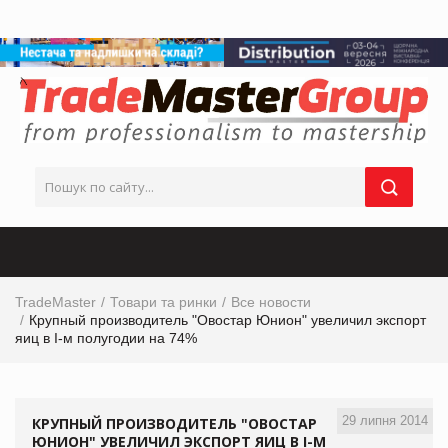
TradeMaster
Товари та ринки
Все новости
Крупный производитель "Овостар Юнион" увеличил экспорт
яиц в І-м полугодии на 74%
29 липня 2014
КРУПНЫЙ ПРОИЗВОДИТЕЛЬ "ОВОСТАР
ЮНИОН" УВЕЛИЧИЛ ЭКСПОРТ ЯИЦ В І-М