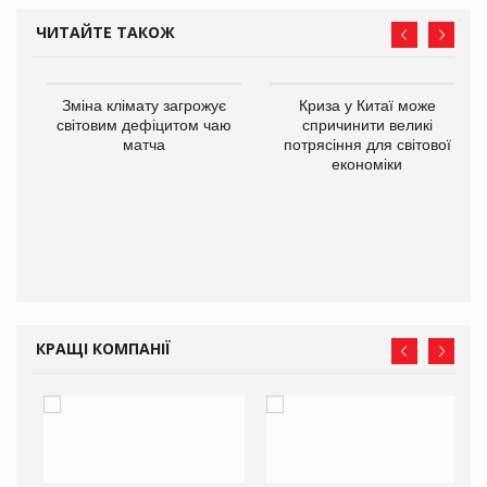
ЧИТАЙТЕ ТАКОЖ
Зміна клімату загрожує
Криза у Китаї може
ne
світовим дефіцитом чаю
спричинити великі
матча
потрясіння для світової
економіки
КРАЩІ КОМПАНІЇ