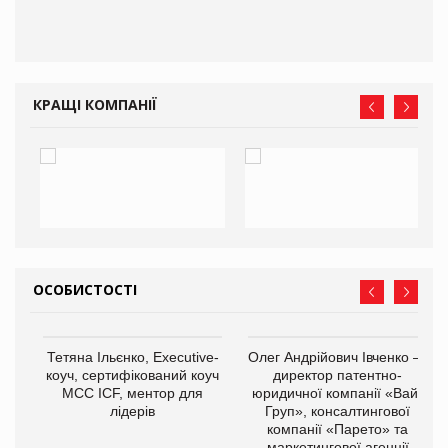
КРАЩІ КОМПАНІЇ
ОСОБИСТОСТІ
,
Тетяна Ільєнко, Executive-
Олег Андрійович Івченко —
ОВ
коуч, сертифікований коуч
директор патентно-
МСС ICF, ментор для
юридичної компанії «Вайз
лідерів
Груп», консалтингової
компанії «Парето» та
маркетингової агенції