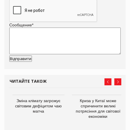
Сообщение
*
ЧИТАЙТЕ ТАКОЖ
Зміна клімату загрожує
Криза у Китаї може
ne
світовим дефіцитом чаю
спричинити великі
матча
потрясіння для світової
економіки