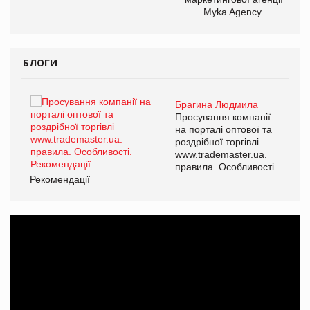
Myka Agency.
БЛОГИ
Брагина Людмила
ї
Просування компанії
а
на порталі оптової та
роздрібної торгівлі
www.trademaster.ua.
і.
правила. Особливості.
Рекомендації
Ре