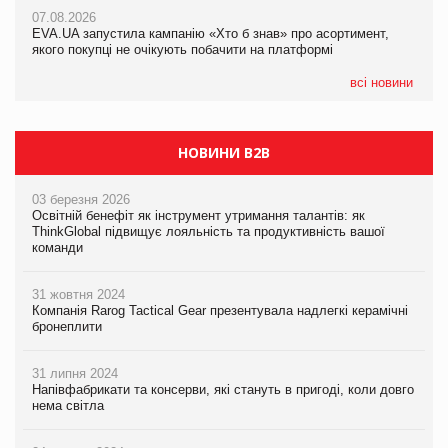
Франція заборонила рекламні дзвінки без згоди клієнтів
07.08.2026
07.08.2026
EVA.UA запустила кампанію «Хто б знав» про асортимент,
EVA.UA запустила кампанію «Хто б знав» про асортимент,
якого покупці не очікують побачити на платформі
якого покупці не очікують побачити на платформі
всі новини
НОВИНИ B2B
03 березня 2026
Освітній бенефіт як інструмент утримання талантів: як
ThinkGlobal підвищує лояльність та продуктивність вашої
команди
31 жовтня 2024
Компанія Rarog Tactical Gear презентувала надлегкі керамічні
бронеплити
31 липня 2024
Напівфабрикати та консерви, які стануть в пригоді, коли довго
нема світла