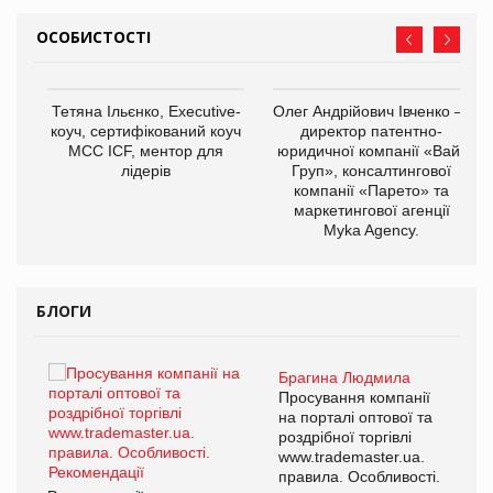
ОСОБИСТОСТІ
,
Тетяна Ільєнко, Executive-
Олег Андрійович Івченко —
ОВ
коуч, сертифікований коуч
директор патентно-
МСС ICF, ментор для
юридичної компанії «Вайз
лідерів
Груп», консалтингової
компанії «Парето» та
маркетингової агенції
Myka Agency.
БЛОГИ
Брагина Людмила
ї
Просування компанії
а
на порталі оптової та
роздрібної торгівлі
www.trademaster.ua.
і.
правила. Особливості.