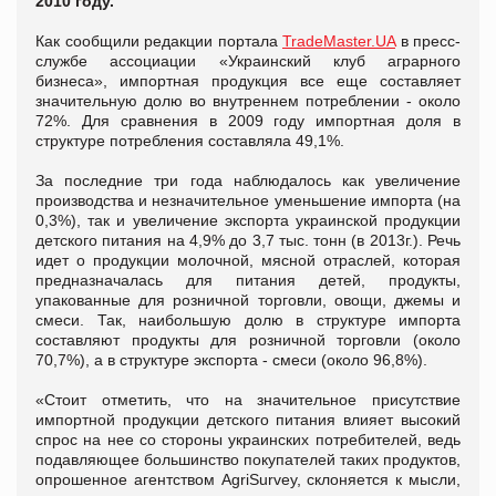
2010 году.
Как сообщили редакции портала
TradeMaster.UA
в пресс-
службе ассоциации «Украинский клуб аграрного
бизнеса», импортная продукция все еще составляет
значительную долю во внутреннем потреблении - около
72%. Для сравнения в 2009 году импортная доля в
структуре потребления составляла 49,1%.
За последние три года наблюдалось как увеличение
производства и незначительное уменьшение импорта (на
0,3%), так и увеличение экспорта украинской продукции
детского питания на 4,9% до 3,7 тыс. тонн (в 2013г.). Речь
идет о продукции молочной, мясной отраслей, которая
предназначалась для питания детей, продукты,
упакованные для розничной торговли, овощи, джемы и
смеси. Так, наибольшую долю в структуре импорта
составляют продукты для розничной торговли (около
70,7%), а в структуре экспорта - смеси (около 96,8%).
«Стоит отметить, что на значительное присутствие
импортной продукции детского питания влияет высокий
спрос на нее со стороны украинских потребителей, ведь
подавляющее большинство покупателей таких продуктов,
опрошенное агентством AgriSurvey, склоняется к мысли,