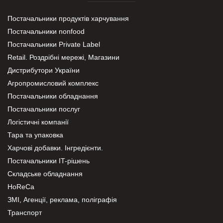
Постачальники продуктів харчування
Постачальники nonfood
Постачальники Private Label
Retail. Роздрібні мережі, Магазини
Дистрибутори України
Агропромисловий комплекс
Постачальники обладнання
Постачальники послуг
Логістичні компанії
Тара та упаковка
Харчові добавки. Інгредієнти.
Постачальники IT-рішень
Складське обладнання
HoReCa
ЗМІ, Агенції, реклама, поліграфія
Транспорт