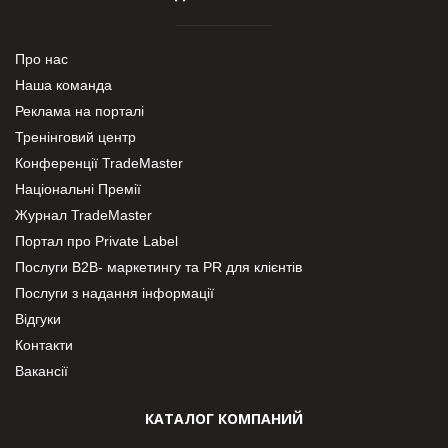
Про нас
Наша команда
Реклама на порталі
Тренінговий центр
Конференції TradeMaster
Національні Премії
Журнал TradeMaster
Портал про Private Label
Послуги В2В- маркетингу та PR для клієнтів
Послуги з надання інформації
Відгуки
Контакти
Вакансії
КАТАЛОГ КОМПАНИЙ