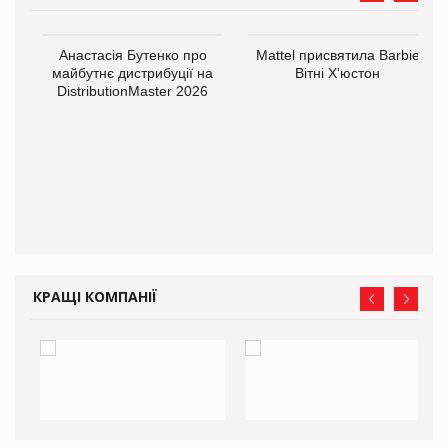
Анастасія Бутенко про
Mattel присвятила Barbie
оди
майбутнє дистрибуції на
Вітні Х'юстон
DistributionMaster 2026
КРАЩІ КОМПАНІЇ