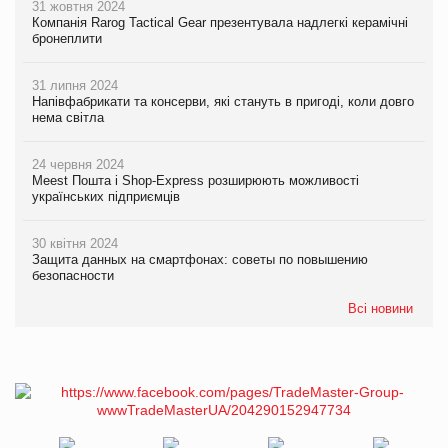
31 жовтня 2024
Компанія Rarog Tactical Gear презентувала надлегкі керамічні
бронеплити
31 липня 2024
Напівфабрикати та консерви, які стануть в пригоді, коли довго
нема світла
24 червня 2024
Meest Пошта і Shop-Express розширюють можливості
українських підприємців
30 квітня 2024
Защита данных на смартфонах: советы по повышению
безопасности
Всі новини