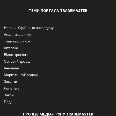
ТЕМИ ПОРТАЛА TRADEMASTER
Новини України та закордону
Аналітика ринку
Топи про ринок
Інтерв’ю
Відео-тренінги
Світовий досвід
Інновації
Маркетинг&Продажі
Закупки
Логістика
Закон
Події
ПРО В2В МЕДІА-ГРУПУ TRADEMASTER