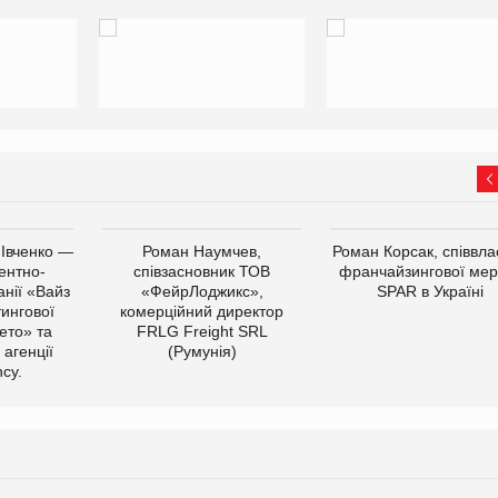
 Івченко —
Роман Наумчев,
Роман Корсак, співвла
ентно-
співзасновник ТОВ
франчайзингової мер
нії «Вайз
«ФейрЛоджикс»,
SPAR в Україні
тингової
комерційний директор
ето» та
FRLG Freight SRL
 агенції
(Румунія)
cy.