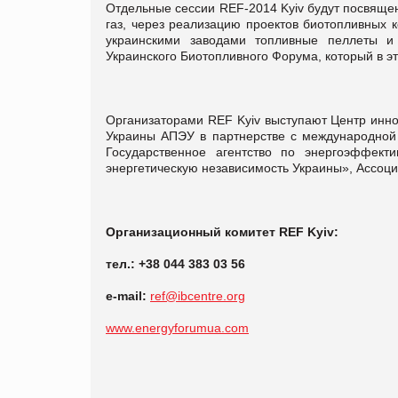
Отдельные сессии REF-2014 Kyiv будут посвящен
газ, через реализацию проектов биотопливных 
украинскими заводами топливные пеллеты и
Украинского Биотопливного Форума, который в эт
Организаторами REF Kyiv выступают Центр инно
Украины АПЭУ в партнерстве с международной
Государственное агентство по энергоэффект
энергетическую независимость Украины», Ассоц
Организационный комитет REF Kyiv:
тел.: +38 044 383 03 56
e-mail:
ref@ibcentre.org
www.energyforumua.com