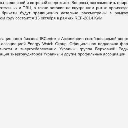
ы солнечной и ветровой энергетике. Вопросы, как заместить при
котельных и ТЭЦ, а также оставив на внутреннем рынке произвед
 брикеты будут традиционно детально рассмотрены в рамках
ом году состоится 15 октября в рамках REF-2014 Kyiv.
вационного бизнеса IBCentre и Ассоциация возобновляемой энерг
 ассоциацией Energy Watch Group. Официальная поддержка фор
ивности и энергосбережению Украины, группа Верховной Рад
иация энергоаудиторов Украины и другие профильные ассоциации.