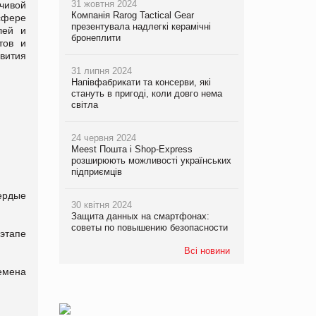
31 жовтня 2024
чивой
Компанія Rarog Tactical Gear
сфере
презентувала надлегкі керамічні
лей и
бронеплити
тов и
вития
31 липня 2024
Напівфабрикати та консерви, які
стануть в пригоді, коли довго нема
світла
24 червня 2024
Meest Пошта і Shop-Express
розширюють можливості українських
підприємців
ердые
30 квітня 2024
Защита данных на смартфонах:
советы по повышению безопасности
этапе
Всі новини
емена