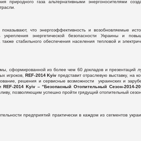
ния природного газа альтернативными энергоносителями созд
трасли.
 показывают, что энергоэффективность и возобновляемые исто
 укрепления энергетической безопасности Украины и повы
а также стабильного обеспечения населения тепловой и электрич
мы, сформированной из более чем 60 докладов и презентаций л
ых игроков,
REF-2014 Kyiv
представит отраслевую выставку, на к
дование, решения и сервисные возможности украинских и заруб
ии
REF-2014 Kyiv – “Безопасный Отопительный Сезон-2014-20
ливу, позволяющим успешно пройти грядущий отопительный сезон
ятельности предприятий практически в каждом из сегментов украи