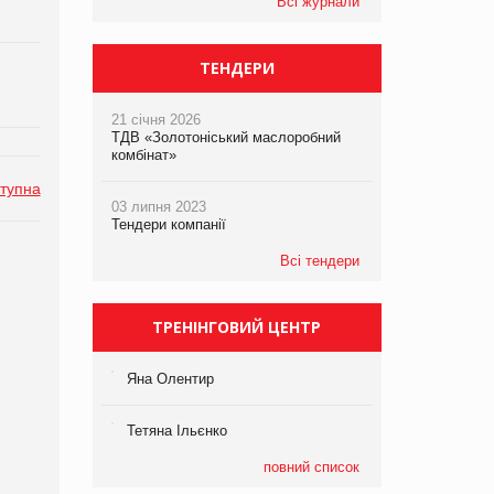
Всі журнали
ТЕНДЕРИ
21 січня 2026
ТДВ «Золотоніський маслоробний
комбінат»
тупна
03 липня 2023
Тендери компанії
Всі тендери
ТРЕНІНГОВИЙ ЦЕНТР
Яна Олентир
Тетяна Ільєнко
повний список