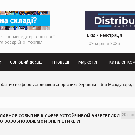
Вхід
Реєстрація
л топ-менеджерів оптової
та роздрібної торгівлі
09 серпня 2026
к
Світовий досвід
Інновації
Маркетинг
Каталог Ком
е событие в сфере устойчивой энергетики Украины – 6-й Междунар
29 сер
Я ГЛАВНОЕ СОБЫТИЕ В СФЕРЕ УСТОЙЧИВОЙ ЭНЕРГЕТИКИ
О ВОЗОБНОВЛЯЕМОЙ ЭНЕРГЕТИКЕ И