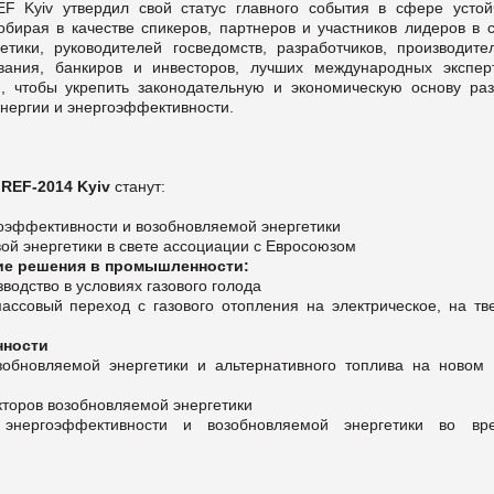
 Kyiv утвердил свой статус главного события в сфере устой
обирая в качестве спикеров, партнеров и участников лидеров в 
тики, руководителей госведомств, разработчиков, производите
вания, банкиров и инвесторов, лучших международных экспер
, чтобы укрепить законодательную и экономическую основу раз
энергии и энергоэффективности.
а
REF-2014 Kyiv
станут:
гоэффективности и возобновляемой энергетики
вой энергетики в свете ассоциации с Евросоюзом
ие решения в промышленности:
водство в условиях газового голода
ссовый переход с газового отопления на электрическое, на тв
нности
обновляемой энергетики и альтернативного топлива на новом 
кторов возобновляемой энергетики
нергоэффективности и возобновляемой энергетики во вр