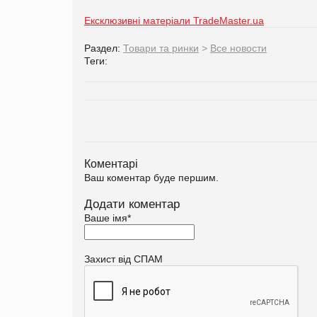
Ексклюзивні матеріали TradeMaster.ua
Раздел:
Товари та ринки
>
Все новости
Теги:
Коментарі
Ваш коментар буде першим.
Додати коментар
Ваше імя
*
Захист від СПАМ