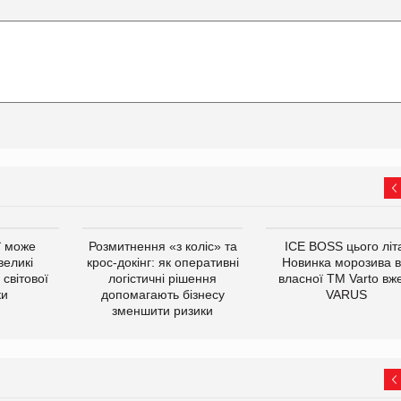
ї може
Розмитнення «з коліс» та
ICE BOSS цього літ
великі
крос-докінг: як оперативні
Новинка морозива в
світової
логістичні рішення
власної ТМ Varto вж
ки
допомагають бізнесу
VARUS
зменшити ризики