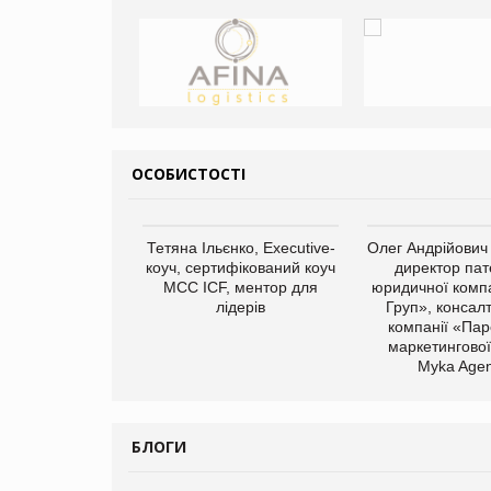
ОСОБИСТОСТІ
арас Ігорович,
Тетяна Ільєнко, Executive-
Олег Андрійович
иробництва ТОВ
коуч, сертифікований коуч
директор пат
Герчак"
МСС ICF, ментор для
юридичної компа
лідерів
Груп», консал
компанії «Пар
маркетингової
Myka Agen
БЛОГИ