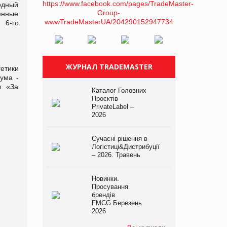
родный
енные
 6-го
ЖУРНАЛ TRADEMASTER
етики
ума -
ы «За
Каталог Головних
Проєктів
PrivateLabel –
2026
Сучасні рішення в
Логістиці&Дистрибуції
– 2026. Травень
Новинки.
Просування
брендів
FMCG.Березень
2026