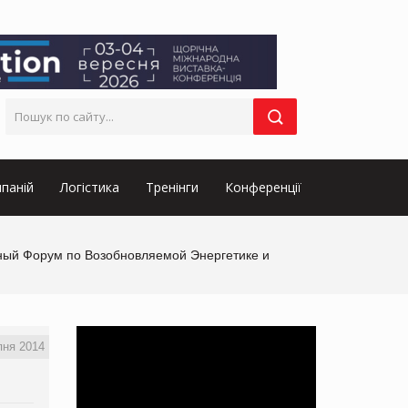
паній
Логістика
Тренінги
Конференції
одный Форум по Возобновляемой Энергетике и
пня 2014