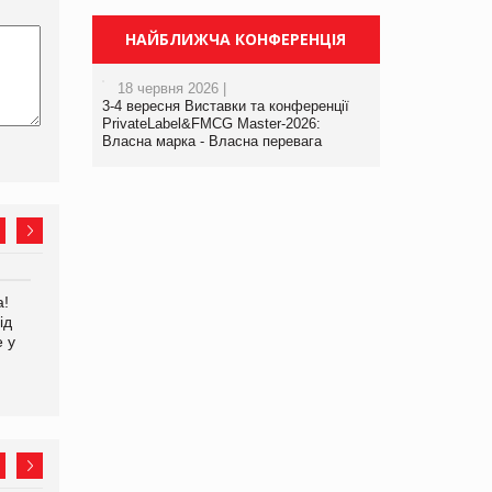
НАЙБЛИЖЧА КОНФЕРЕНЦІЯ
18 червня 2026 |
3-4 вересня Виставки та конференції
PrivateLabel&FMCG Master-2026:
Власна марка - Власна перевага
а!
EVA.UA запустила
Kraft Heinz скоротила
ід
кампанію «Хто б знав» про
збиток у першому півріччі
е у
асортимент, якого покупці
не очікують побачити на
платформі