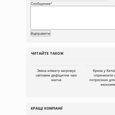
Сообщение
*
ЧИТАЙТЕ ТАКОЖ
ує виробника
Зміна клімату загрожує
Криза у Кита
добавок Thorne
світовим дефіцитом чаю
спричинити 
матча
потрясіння для 
економі
КРАЩІ КОМПАНІЇ