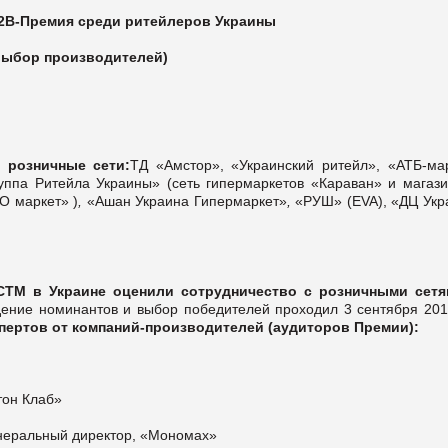
2В-Премия среди ритейлеров Украины
выбор производителей)
 розничные сети:
ТД «Амстор», «Украинский ритейл», «АТБ-мар
па Ритейла Украины» (сеть гипермаркетов «Караван» и магази
О маркет» )
,
«Ашан Украина Гипермаркет»
,
«РУШ» (EVA), «ДЦ Укр
СТМ в Украине оценили сотрудничество с розничными сетя
ение номинантов и выбор победителей проходил 3 сентября 201
спертов от компаний-производителей (аудиторов Премии):
тон Клаб»
енеральный директор, «Мономах»