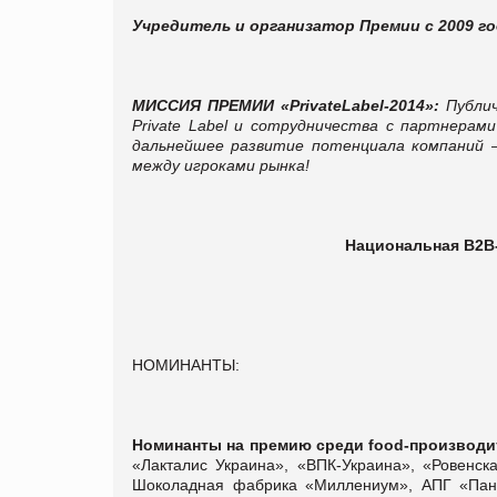
Учредитель и организатор Премии с 2009 го
МИССИЯ ПРЕМИИ «PrivateLabel-2014»:
Публи
Private Label и сотрудничества с партнерам
дальнейшее развитие потенциала компаний – 
между игроками рынка!
Национальная В2В
НОМИНАНТЫ:
Номинанты на премию среди
food
-производи
«Лакталис Украина», «ВПК-Украина», «Ровенск
Шоколадная фабрика «Миллениум», АПГ «Пан 