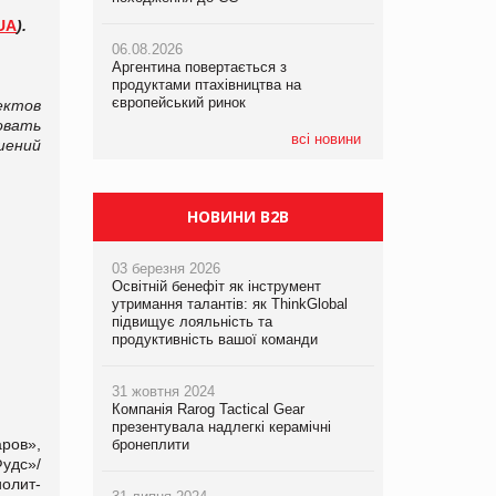
UA
)
.
06.08.2026
06.08.2026
06.08.2026
Аргентина повертається з
Аргентина повертається з
Аргентина повертається з
продуктами птахівництва на
продуктами птахівництва на
продуктами птахівництва на
європейський ринок
європейський ринок
європейський ринок
ектов
овать
всі новини
шений
НОВИНИ B2B
03 березня 2026
Освітній бенефіт як інструмент
утримання талантів: як ThinkGlobal
підвищує лояльність та
продуктивність вашої команди
31 жовтня 2024
Компанія Rarog Tactical Gear
презентувала надлегкі керамічні
ров»,
бронеплити
удс»/
олит-