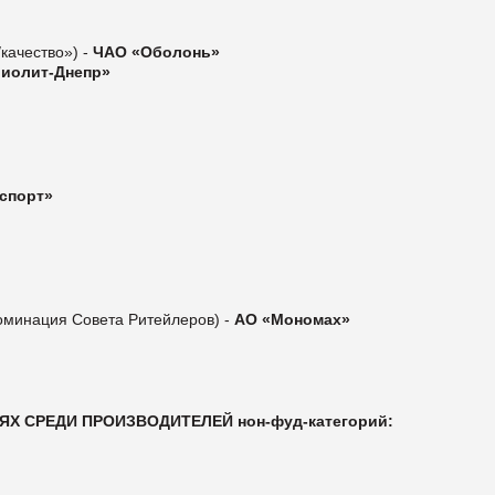
качество») -
ЧАО «Оболонь»
иолит-Днепр»
спорт»
оминация Совета Ритейлеров) -
АО «Мономах»
Х СРЕДИ ПРОИЗВОДИТЕЛЕЙ нон-фуд-категорий: