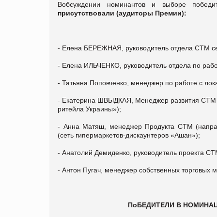
Вобсуждении номинантов и выборе побед
присутствовали (аудиторы Премии)
:
- Елена БЕРЕЖНАЯ, руководитель отдела СТМ с
- Елена ИЛЬЧЕНКО, руководитель отдела по рабо
- Татьяна Поповченко, менеджер по работе с ло
- Екатерина ШВЫДКАЯ, Менеджер развития СТМ с
ритейла Украины»);
- Анна Матяш, менеджер Продукта СТМ (напра
(сеть гипермаркетов-дискаунтеров «Ашан»);
- Анатолий Демиденко, руководитель проекта СТ
- Антон Пугач, менеджер собственных торговых
ПоБЕДИТЕЛИ В НОМИНАЦ