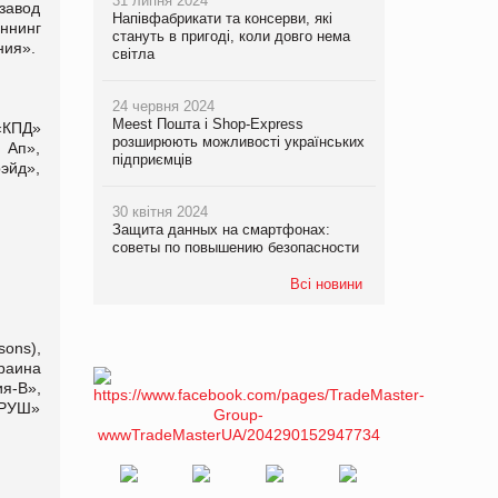
31 липня 2024
завод
Напівфабрикати та консерви, які
ннинг
стануть в пригоді, коли довго нема
ния».
світла
24 червня 2024
Meest Пошта і Shop-Express
«КПД»
розширюють можливості українських
 Ап»,
підприємців
эйд»,
30 квітня 2024
Защита данных на смартфонах:
советы по повышению безопасности
Всі новини
ons),
раина
я-В»,
«РУШ»