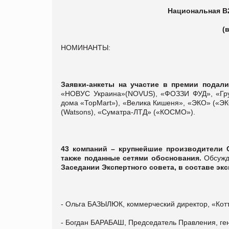
Национальная В
(
НОМИНАНТЫ:
Заявки-анкеты на участие в премии подали
«НОВУС Украина»(NOVUS), «ФОЗЗИ ФУД», «Груп
дома «ТорМаrt»), «Велика Кишеня», «ЭКО» («ЭК
(Watsons), «Суматра-ЛТД» («КОСМО»).
43 компаний – крупнейшие производители 
также поданные сетями обоснования.
Обсужд
Заседании Экспертного совета, в составе эк
- Ольга БАЗЫЛЮК, коммерческий директор, «Кот
- Богдан БАРАБАШ, Председатель Правления, г