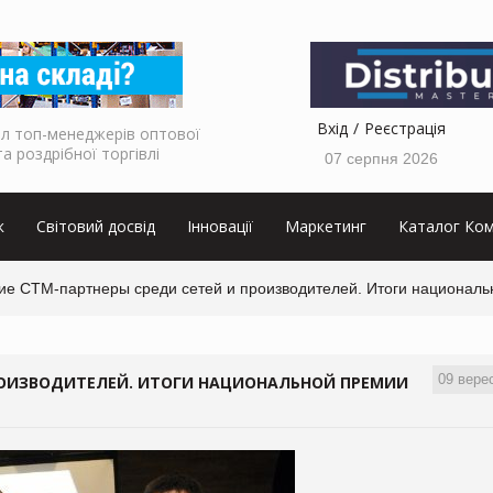
Вхід
Реєстрація
л топ-менеджерів оптової
та роздрібної торгівлі
07 серпня 2026
к
Світовий досвід
Інновації
Маркетинг
Каталог Ком
ие СТМ-партнеры среди сетей и производителей. Итоги национальн
09 вере
РОИЗВОДИТЕЛЕЙ. ИТОГИ НАЦИОНАЛЬНОЙ ПРЕМИИ