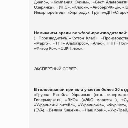
Днепр», «Компания Энзим», «Бест Альтернати
Озерянка», «ИПС», «Клион», «Айсберг-Фиш», «К
Инкорпорейтед», «Укрпродукт Групп»/ДП «Старок
Номинанты среди
non
-
food
-производителей:
), Производитель «Коттон Клаб», «Производс
«Марго», «ТПГ» Альбатрос», «Алес», НПП «Поли
«Фитор Ко», «СВК-Плюс».
ЭКСПЕРТНЫЙ СОВЕТ:
В голосовании приняли участие более 20 от
«Группа Ритейла Украины» (сеть гипермарк
Гипермаркет», «ЭКО» («ЭКО маркет» ), «Су
«Украинский ритейл», «Украиночка», «Фуршет»
(EVA), «Велика Кишеня», «Наш Край», «Укр-Трейд