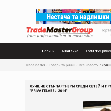
Порта
Новини
Аналітика
Топи про рино
TradeMaster
Товари та ринки
Все новости
Лучш
ЛУЧШИЕ СТМ-ПАРТНЕРЫ СРЕДИ СЕТЕЙ И П
"PRIVATELABEL-2014"