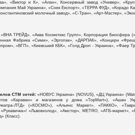
ва», «Виктор и К», «Алан», Консервный завод «Универ», «Круп
омпания Май Украина», «Снек Експорт», «ТЕРРА ФУД», «Корадо Ка
онстантиновский молочный завод», «С-Тран», «Арт-Мастер», «Эко
«ВНА ТРЕЙД», «Аква Косметикс Групп», Корпорация Биосфера (
твенная Фабрика «Сими», «Эргопак», «ДАРПАК», «Концерн «Фреш
пром», «ВГП», «Киевський КБК», «Голд Дроп - Украина», «Фаер Тр
делов СТМ сетей:
«НОВУС Украина» (NOVUS), «ДЦ Украина» (Wats
етов «Караван» и магазинов у дома «ТорМаrt»), «Ашан Ук
матра-ЛТД» («КОСМО»), «Альянс Маркет», «ПАККО», «Таври
, «Рукавичка»/ «Львовхолод», «Амстор», METRO, «АТБ-маркет», 
» (Класс).