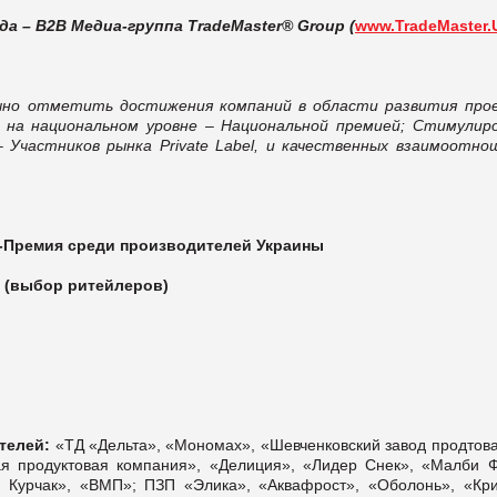
да – В2В Медиа-группа
TradeMaster®
Group (
www
.
TradeMaster
.
чно отметить достижения компаний в области развития про
и на национальном уровне – Национальной премией; Стимулир
Участников рынка Private Label, и качественных взаимоотно
-Премия среди производителей Украины
(выбор ритейлеров)
телей:
«ТД «Дельта», «Мономах», «Шевченковский завод продтова
ая продуктовая компания», «Делиция», «Лидер Снек», «Малби Ф
Курчак», «ВМП»; ПЗП «Элика», «Аквафрост», «Оболонь», «Кри