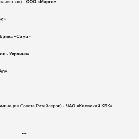
качество») -
ООО «Марго»
ес»
брика «Сими»
оп - Украина»
Ап»
оминация Совета Ритейлеров) -
ЧАО «Киевский КБК»
***