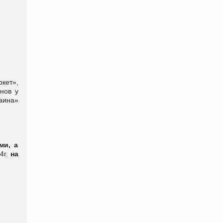
кет»,
нов у
аина»
ми, а
4г.
на