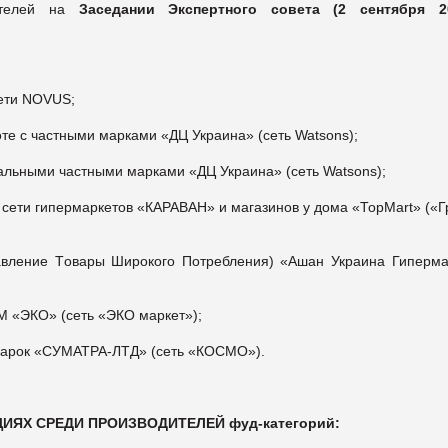
ителей на
Заседании Экспертного совета (
2 сентября 20
ети NOVUS;
те с частными марками «ДЦ Украина» (сеть Watsons);
кальными частными марками «ДЦ Украина» (сеть Watsons);
ети гипермаркетов «КАРАВАН» и магазинов у дома «ТорМаrt» («Г
вление Tовары Широкого Потребления) «Ашан Украина Гиперма
М «ЭКО» (сеть «ЭКО маркет»);
 марок «СУМАТРА-ЛТД» (сеть «КОСМО»).
ИЯХ СРЕДИ ПРОИЗВОДИТЕЛЕЙ фуд-категорий: