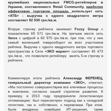
крупнейших национальных FMCG-ритейлеров в
Украине, составленного Retail Community,
наиболее
эффективно торговую площадь
использует сеть
«АТБ» - выручка с одного квадратного метра
составляет 92 530 грн./кв.м.
Вторую строчку рейтинга занимает
Fozzy Group
с
показателем 69 571 грн./кв.м. На третьем месте сеть
Varus
с цифрой в 60 975 грн./кв.м, при том, что у нее
самый маленький товарооборот из всех участников
рейтина. Выручка с одного квадратного метра торгового
пространства в Сети
«ЭКО маркет»
составляет 45 473
грн./кв.м., что позволило ритейлеру занять 5-ю строчку в
рейтинге.
Комментируя итоги рейтинга
Александр ФЕРЕНЕЦ,
генеральный директор компании «ЭКО»,
отметил:
«Мы постоянно совершенствуем все ключевые процессы
в компании, согласно нашей стратегии развития. К
примеру, в 2013 году предприняли логистическую
оптимизацию: был пересмотрен подход как к складской
логистике, так и, собственно, к перевозкам. При этом,
были внедрены новейшие ИТ-решения, также