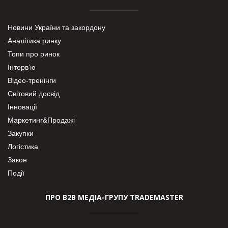
Новини України та закордону
Аналітика ринку
Топи про ринок
Інтерв’ю
Відео-тренінги
Світовий досвід
Інновації
Маркетинг&Продажі
Закупки
Логістика
Закон
Події
ПРО В2В МЕДІА-ГРУПУ TRADEMASTER