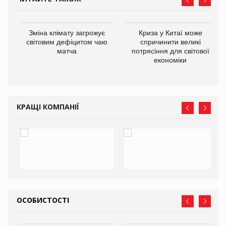
Зміна клімату загрожує
Криза у Китаї може
ne
світовим дефіцитом чаю
спричинити великі
матча
потрясіння для світової
економіки
КРАЩІ КОМПАНІЇ
ОСОБИСТОСТІ