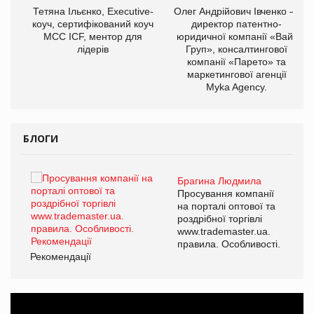
,
Тетяна Ільєнко, Executive-
Олег Андрійович Івченко —
ОВ
коуч, сертифікований коуч
директор патентно-
МСС ICF, ментор для
юридичної компанії «Вайз
лідерів
Груп», консалтингової
компанії «Парето» та
маркетингової агенції
Myka Agency.
БЛОГИ
Брагина Людмила
ї
Просування компанії
а
на порталі оптової та
роздрібної торгівлі
www.trademaster.ua.
і.
правила. Особливості.
Рекомендації
Ре