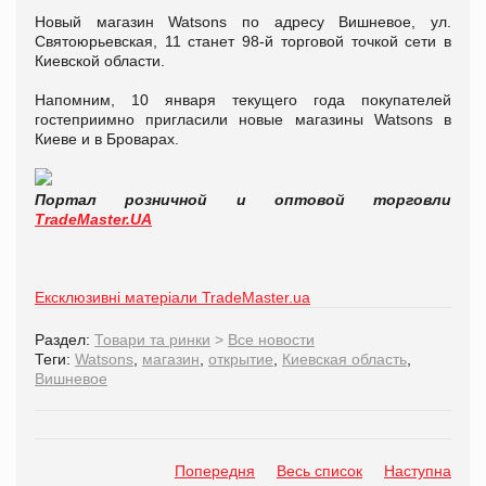
Новый магазин Watsons по адресу Вишневое, ул.
Святоюрьевская, 11 станет 98-й торговой точкой сети в
Киевской области.
Напомним, 10 января текущего года покупателей
гостеприимно пригласили новые магазины Watsons в
Киеве и в Броварах.
Портал розничной и оптовой торговли
TradeMaster.UA
Ексклюзивні матеріали TradeMaster.ua
Раздел:
Товари та ринки
>
Все новости
Теги:
Watsons
,
магазин
,
открытие
,
Киевская область
,
Вишневое
Попередня
Весь список
Наступна