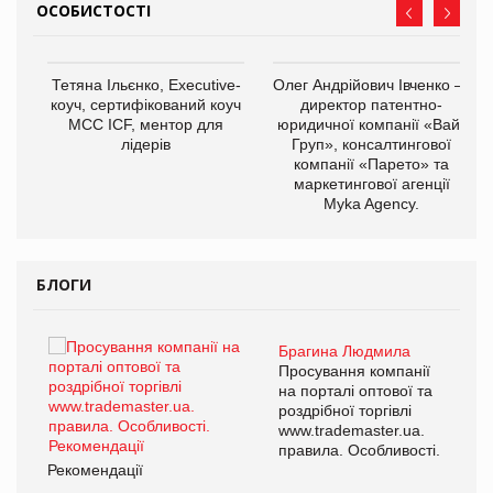
ОСОБИСТОСТІ
,
Тетяна Ільєнко, Executive-
Олег Андрійович Івченко —
ОВ
коуч, сертифікований коуч
директор патентно-
МСС ICF, ментор для
юридичної компанії «Вайз
лідерів
Груп», консалтингової
компанії «Парето» та
маркетингової агенції
Myka Agency.
БЛОГИ
Брагина Людмила
ї
Просування компанії
а
на порталі оптової та
роздрібної торгівлі
www.trademaster.ua.
і.
правила. Особливості.
Рекомендації
Ре