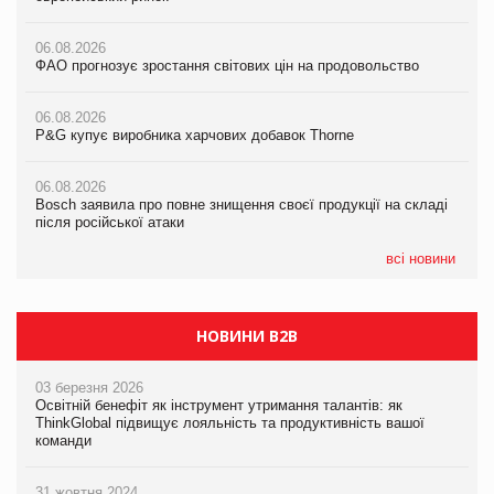
06.08.2026
06.08.2026
06.08.2026
ФАО прогнозує зростання світових цін на продовольство
ФАО прогнозує зростання світових цін на продовольство
ФАО прогнозує зростання світових цін на продовольство
06.08.2026
06.08.2026
06.08.2026
P&G купує виробника харчових добавок Thorne
P&G купує виробника харчових добавок Thorne
P&G купує виробника харчових добавок Thorne
06.08.2026
06.08.2026
06.08.2026
Bosch заявила про повне знищення своєї продукції на складі
Bosch заявила про повне знищення своєї продукції на складі
Bosch заявила про повне знищення своєї продукції на складі
після російської атаки
після російської атаки
після російської атаки
всі новини
НОВИНИ B2B
03 березня 2026
Освітній бенефіт як інструмент утримання талантів: як
ThinkGlobal підвищує лояльність та продуктивність вашої
команди
31 жовтня 2024