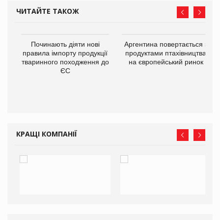
ЧИТАЙТЕ ТАКОЖ
в
Починають діяти нові
Аргентина повертається з
правила імпорту продукції
продуктами птахівництва
тваринного походження до
на європейський ринок
О:
ЄС
КРАЩІ КОМПАНІЇ