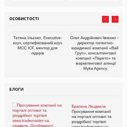
ОСОБИСТОСТІ
,
Тетяна Ільєнко, Executive-
Олег Андрійович Івченко —
ОВ
коуч, сертифікований коуч
директор патентно-
МСС ICF, ментор для
юридичної компанії «Вайз
лідерів
Груп», консалтингової
компанії «Парето» та
маркетингової агенції
Myka Agency.
БЛОГИ
Брагина Людмила
ї
Просування компанії
а
на порталі оптової та
роздрібної торгівлі
www.trademaster.ua.