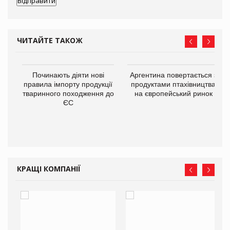
ЧИТАЙТЕ ТАКОЖ
в
Починають діяти нові
Аргентина повертається з
правила імпорту продукції
продуктами птахівництва
тваринного походження до
на європейський ринок
О:
ЄС
КРАЩІ КОМПАНІЇ