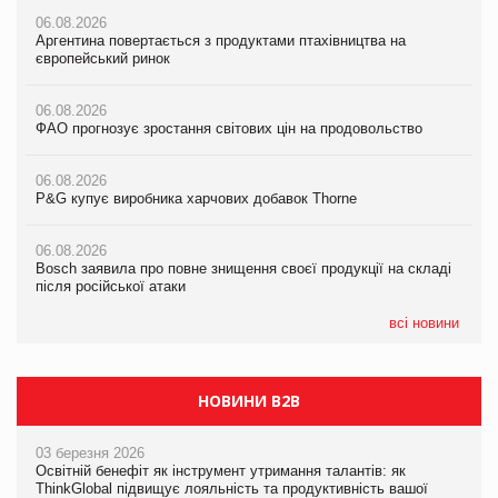
06.08.2026
06.08.2026
06.08.2026
Аргентина повертається з продуктами птахівництва на
Аргентина повертається з продуктами птахівництва на
Аргентина повертається з продуктами птахівництва на
європейський ринок
європейський ринок
європейський ринок
06.08.2026
06.08.2026
06.08.2026
ФАО прогнозує зростання світових цін на продовольство
ФАО прогнозує зростання світових цін на продовольство
ФАО прогнозує зростання світових цін на продовольство
06.08.2026
06.08.2026
06.08.2026
P&G купує виробника харчових добавок Thorne
P&G купує виробника харчових добавок Thorne
P&G купує виробника харчових добавок Thorne
06.08.2026
06.08.2026
06.08.2026
Bosch заявила про повне знищення своєї продукції на складі
Bosch заявила про повне знищення своєї продукції на складі
Bosch заявила про повне знищення своєї продукції на складі
після російської атаки
після російської атаки
після російської атаки
всі новини
НОВИНИ B2B
03 березня 2026
Освітній бенефіт як інструмент утримання талантів: як
ThinkGlobal підвищує лояльність та продуктивність вашої