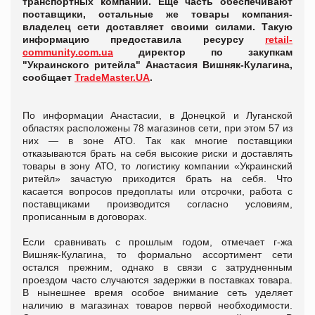
транспортных компаний. Еще часть обеспечивают
поставщики, остальные же товары компания-
владелец сети доставляет своими силами. Такую
информацию предоставила ресурсу
retail-
community.com.ua
директор по закупкам
"Украинского ритейла" Анастасия Вишняк-Кулагина,
сообщает
TradeMaster.UA
.
По информации Анастасии, в Донецкой и Луганской
областях расположены 78 магазинов сети, при этом 57 из
них — в зоне АТО. Так как многие поставщики
отказываются брать на себя высокие риски и доставлять
товары в зону АТО, то логистику компании «Украинский
ритейл» зачастую приходится брать на себя. Что
касается вопросов предоплаты или отсрочки, работа с
поставщиками производится согласно условиям,
прописанным в договорах.
Если сравнивать с прошлым годом, отмечает г-жа
Вишняк-Кулагина, то формально ассортимент сети
остался прежним, однако в связи с затрудненным
проездом часто случаются задержки в поставках товара.
В нынешнее время особое внимание сеть уделяет
наличию в магазинах товаров первой необходимости.