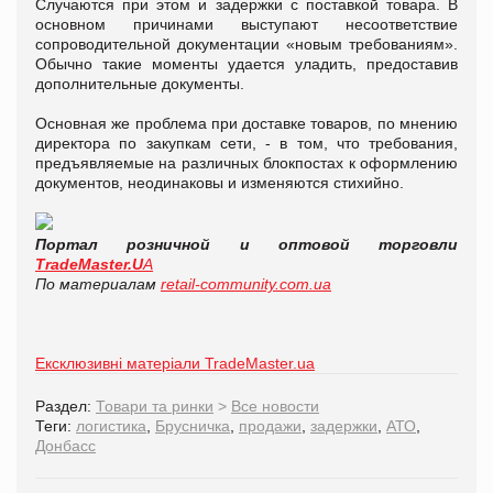
Случаются при этом и задержки с поставкой товара. В
основном причинами выступают несоответствие
сопроводительной документации «новым требованиям».
Обычно такие моменты удается уладить, предоставив
дополнительные документы.
Основная же проблема при доставке товаров, по мнению
директора по закупкам сети, - в том, что требования,
предъявляемые на различных блокпостах к оформлению
документов, неодинаковы и изменяются стихийно.
Портал розничной и оптовой торговли
TradeMaster.U
A
По материалам
retail-community.com.ua
Ексклюзивні матеріали TradeMaster.ua
Раздел:
Товари та ринки
>
Все новости
Теги:
логистика
,
Брусничка
,
продажи
,
задержки
,
АТО
,
Донбасс