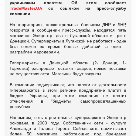
украинским властям. Об этом сообщает
TradeMaster.UA
со ссылкой на пресс-службу
компании.
На территориях, подконтрольных боевикам ДНР и ЛНР,
говорится в сообщении пресс-службы, находятся пять
магазинов Эпицентр: два в Луганской области и три в
Донецкой. Супермаркеты в Луганской не работают - один
был сожжен во время боевых действий, а один -
разграблен мародерами.
Гипермаркеты в Донецкой области (2- Донецк, 1-
Горловка) распродают остатки товаров, новые поставки
не осуществляются. Магазины будут закрыты.
В компании подчеркивают, что налоги от деятельности
гипермаркетов в этом регионе предприятие платит в
бюджет Украины, при этом компания не платит
отчисления в "бюджеты" самопровозглашенных
республик.
Напомним, сеть строительных супермаркетов Эпицентр
основана в 2003 году. Собственники сети - супруги
Александр и Галина Герега. Сейчас сеть насчитывает
более 50 магазинов, работающих под брендами