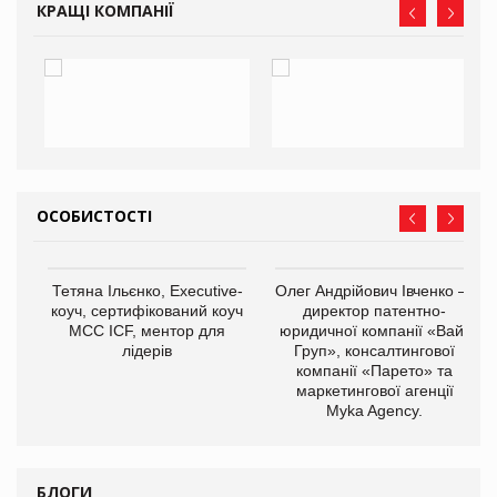
КРАЩІ КОМПАНІЇ
ОСОБИСТОСТІ
,
Тетяна Ільєнко, Executive-
Олег Андрійович Івченко —
ОВ
коуч, сертифікований коуч
директор патентно-
МСС ICF, ментор для
юридичної компанії «Вайз
лідерів
Груп», консалтингової
компанії «Парето» та
маркетингової агенції
Myka Agency.
БЛОГИ