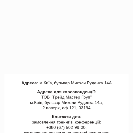
Адреса:
м.Київ, бульвар Миколи Руденка 14А
Адреса для кореспонденції:
ТОВ "Tрейд Мастер Груп"
м.Київ, бульвар Миколи Руденка 14а,
2 поверх, оф 121, 03194
Контакти для:
замовлення треннгів, конференцій:
+380 (67) 502-99-00,
замовлення реклами на порталі, журналах: