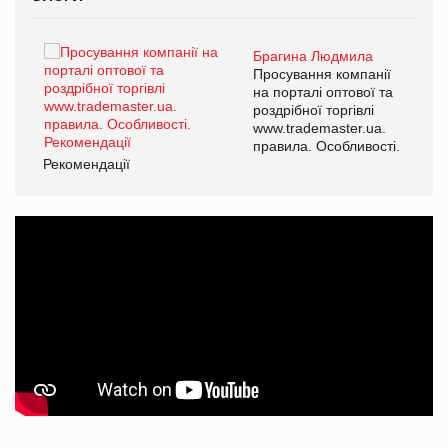
Брагина Людмила
ї
Просування компанії
а
на порталі оптової та
роздрібної торгівлі
www.trademaster.ua.
і.
правила. Особливості.
Рекомендації
Ре