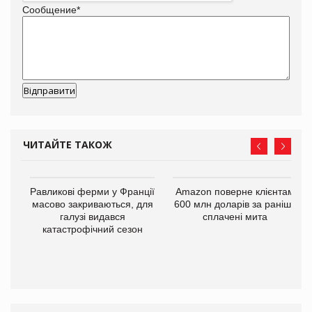
Сообщение
*
ЧИТАЙТЕ ТАКОЖ
і
Равликові ферми у Франції
Amazon поверне клієнтам
масово закриваються, для
600 млн доларів за раніше
галузі видався
сплачені мита
катастрофічний сезон