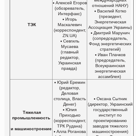
▪ Алексей Егоров
отношений НАНУ)
(обозреватель,
▪ Василий Котко
Интерфакс)
(президент,
▪ Игорь
Энергетическая
ТЭК
Маскалевич
Ассоциация Украины)
(корреспондент,
▪ Дмитрий Марунич
ZN.UA)
(сопредседатель,
▪ Севгиль
Фонд энергетических
Мусаева
стратегий)
(главный
▪ Иван Плачков
редактор,
(председатель,
Украинская
Всеукраинская
правда)
энергетическая
ассамблея)
▪ Юрий Еремин
(редактор,
Деловая
столица, Власть
▪ Оксана Сытник
Денег)
(директор, Украинский
▪ Юлия
государственный
Тяжелая
Приходько
институт по
промышленность
(корреспондент,
проектированию
ТРК Рудана)
заводов тяжелого
и машиностроение
▪ Алла Роганова
машиностроения)