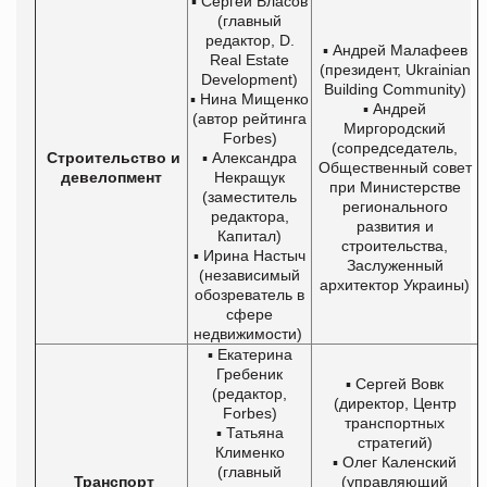
▪ Сергей Власов
(главный
редактор, D.
▪ Андрей Малафеев
Real Estate
(президент, Ukrainian
Development)
Building Community)
▪ Нина Мищенко
▪ Андрей
(автор рейтинга
Миргородский
Forbes)
(сопредседатель,
Строительство и
▪ Александра
Общественный совет
девелопмент
Некращук
при Министерстве
(заместитель
регионального
редактора,
развития и
Капитал)
строительства,
▪ Ирина Настыч
Заслуженный
(независимый
архитектор Украины)
обозреватель в
сфере
недвижимости)
▪ Екатерина
Гребеник
▪ Сергей Вовк
(редактор,
(директор, Центр
Forbes)
транспортных
▪ Татьяна
стратегий)
Клименко
▪ Олег Каленский
(главный
Транспорт
(управляющий