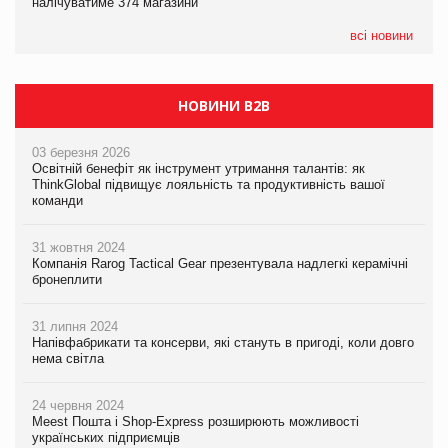
налічуватиме 374 магазини
налічуватиме 374 магазини
всі новини
НОВИНИ B2B
03 березня 2026
Освітній бенефіт як інструмент утримання талантів: як
ThinkGlobal підвищує лояльність та продуктивність вашої
команди
31 жовтня 2024
Компанія Rarog Tactical Gear презентувала надлегкі керамічні
бронеплити
31 липня 2024
Напівфабрикати та консерви, які стануть в пригоді, коли довго
нема світла
24 червня 2024
Meest Пошта і Shop-Express розширюють можливості
українських підприємців