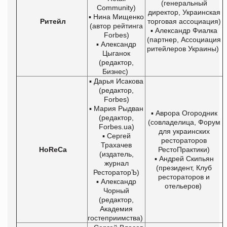
(генеральный
Community)
директор, Украинская
▪ Нина Мищенко
Ритейл
торговая ассоциация)
(автор рейтинга
▪ Александр Фиалка
Forbes)
(партнер, Ассоциация
▪ Александр
ритейлеров Украины)
Цыганок
(редактор,
Бизнес)
▪ Дарья Исакова
(редактор,
Forbes)
▪ Мария Рыдван
▪ Аврора Огородник
(редактор,
(совладелица, Форум
Forbes.ua)
для украинских
▪ Сергей
рестораторов
Трахачев
HoReCa
РестоПрактики)
(издатель,
▪ Андрей Скипьян
журнал
(президент, Клуб
РестораторЪ)
рестораторов и
▪ Александр
отельеров)
Чорный
(редактор,
Академия
гостеприимства)