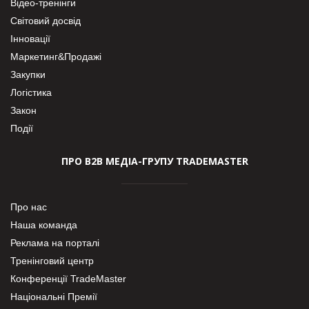
Відео-тренінги
Світовий досвід
Інновації
Маркетинг&Продажі
Закупки
Логістика
Закон
Події
ПРО В2В МЕДІА-ГРУПУ TRADEMASTER
Про нас
Наша команда
Реклама на порталі
Тренінговий центр
Конференції TradeMaster
Національні Премії