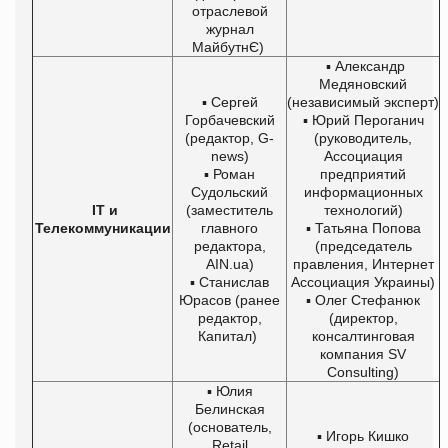
отраслевой
журнал
МайбутнЄ)
▪ Александр
Медяновский
▪ Сергей
(независимый эксперт)
Горбачевский
▪ Юрий Пероганич
(редактор, G-
(руководитель,
news)
Ассоциация
▪ Роман
предприятий
Судольский
информационных
IT и
(заместитель
технологий)
Телекоммуникации
главного
▪ Татьяна Попова
редактора,
(председатель
AIN.ua)
правления, Интернет
▪ Станислав
Ассоциация Украины)
Юрасов (ранее
▪ Олег Стефанюк
редактор,
(директор,
Капитал)
консалтинговая
компания SV
Consulting)
▪ Юлия
Белинская
(основатель,
▪ Игорь Кишко
Retail