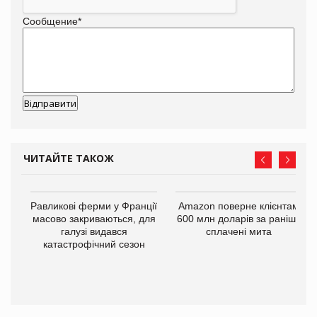
Сообщение
*
ЧИТАЙТЕ ТАКОЖ
і
Равликові ферми у Франції
Amazon поверне клієнтам
масово закриваються, для
600 млн доларів за раніше
галузі видався
сплачені мита
катастрофічний сезон