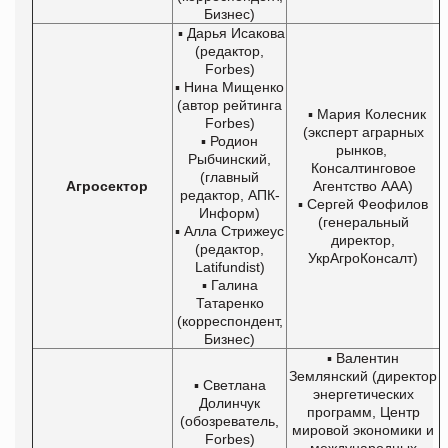
Бизнес)
▪ Дарья Исакова
(редактор,
Forbes)
▪ Нина Мищенко
(автор рейтинга
▪ Мария Колесник
Forbes)
(эксперт аграрных
▪ Родион
рынков,
Рыбчинский,
Консалтинговое
(главный
Агросектор
Агентство ААА)
редактор, АПК-
▪ Сергей Феофилов
Информ)
(генеральный
▪ Алла Стрижеус
директор,
(редактор,
УкрАгроКонсалт)
Latifundist)
▪ Галина
Татаренко
(корреспондент,
Бизнес)
▪ Валентин
Землянский (директор
▪ Светлана
энергетических
Долинчук
программ, Центр
(обозреватель,
мировой экономики и
Forbes)
международных