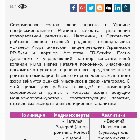
904
Сформирован состав жюри первого в Украине
профессионального Рейтинга качества управления
корпоративной репутацией. Напомним, в Оргкомитет
рейтинга вошли главный редактор еженедельника
«Бизнес» Игорь Каневский, вице-президент Украинской
PR-Лиги и партнер Агентства PR-Service Елена
Деревянко и управляющий партнер консалтинговой
копании NOKs Fishes Наталия Кононенко. Участникам
оргкомитета предстоит оценивать все представленные в
рейтинге номинации. В свою очередь члены экспертного
жюри займутся оценкой участников в своих категориях. С
этой целью для работы в каждой из номинаций
сформированы группы, в которые входят ведущие
медиаэксперты-кураторы соответствующих тематик,
отраслевые эксперты и инвестиционные аналитики.
Номинация
Медиаэксперты
Аналитики
▪ Наталья
▪ Василий
Задерей (автор
Поворознюк
рейтинга Forbes)
(руководитель
▪ Андрей
экономических