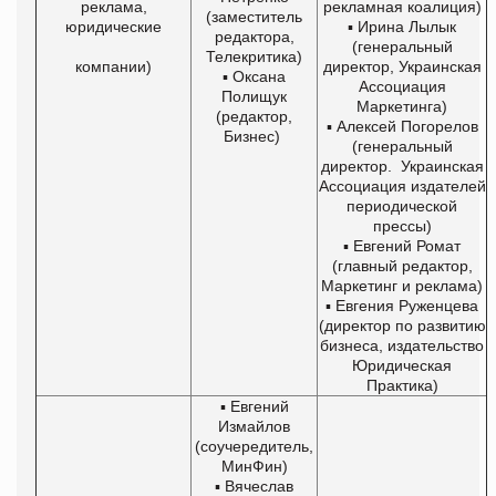
реклама,
рекламная коалиция)
(заместитель
юридические
▪ Ирина Лылык
редактора,
(генеральный
Телекритика)
компании)
директор, Украинская
▪ Оксана
Ассоциация
Полищук
Маркетинга)
(редактор,
▪ Алексей Погорелов
Бизнес)
(генеральный
директор. Украинская
Ассоциация издателей
периодической
прессы)
▪ Евгений Ромат
(главный редактор,
Маркетинг и реклама)
▪ Евгения Руженцева
(директор по развитию
бизнеса, издательство
Юридическая
Практика)
▪ Евгений
Измайлов
(соучередитель,
МинФин)
▪ Вячеслав