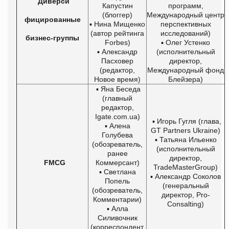
Диверси
Капустин
программ,
(блоггер)
Международный центр
фицированные
▪ Нина Мищенко
перспективных
(автор рейтинга
исследований)
бизнес-группы
Forbes)
▪ Олег Устенко
▪ Александр
(исполнительный
Пасховер
директор,
(редактор,
Международный фонд
Новое время)
Блейзера)
▪ Яна Беседа
(главный
редактор,
Igate.com.ua)
▪ Игорь Гугля (глава,
▪ Алена
GT Partners Ukraine)
Голубева
▪ Татьяна Ильенко
(обозреватель,
(исполнительный
ранее
директор,
FMCG
Коммерсант)
TradeMasterGroup)
▪ Светлана
▪ Александр Соколов
Попель
(генеральный
(обозреватель,
директор, Pro-
Комментарии)
Consalting)
▪ Алла
Силивочник
(корреспондент,