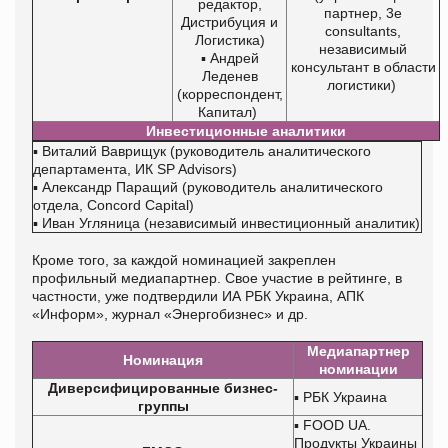
редактор,
партнер, 3e
Дистрибуция и
consultants,
Логистика)
независимый
▪ Андрей
консультант в области
Леденев
логистики)
(корреспондент,
Капитал)
Инвестиционные аналитики
▪ Виталий Ваврищук (руководитель аналитического
департамента, ИК SP Advisors)
▪ Александр Паращий (руководитель аналитического
отдела, Concord Capital)
▪ Иван Угляница (независимый инвестиционный аналитик)
Кроме того, за каждой номинацией закреплен
профильный медиапартнер. Свое участие в рейтинге, в
частности, уже подтвердили ИА РБК Украина, АПК
«Информ», журнал «Энергобизнес» и др.
Медиапартнер
Номинация
номинации
Диверсифицированные бизнес-
▪ РБК Украина
группы
▪ FOOD UA.
Продукты Украины