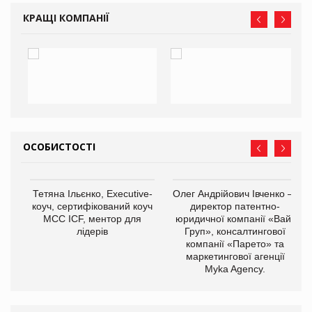
КРАЩІ КОМПАНІЇ
ОСОБИСТОСТІ
,
Тетяна Ільєнко, Executive-
Олег Андрійович Івченко —
ОВ
коуч, сертифікований коуч
директор патентно-
МСС ICF, ментор для
юридичної компанії «Вайз
лідерів
Груп», консалтингової
компанії «Парето» та
маркетингової агенції
Myka Agency.