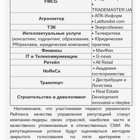
FMCG
▪
TRADEMASTER.UA
▪ АПК-Информ
Агросектор
▪ Latifundist.com
ТЭК
▪ Энергобизнес
Интеллектуальные услуги
▪ Телекритика
(консалтинг, хэдхантинг, образование,
▪ Юридическая
PR/реклама, юридические компании)
практика
Финансы
▪ МинФин
IT и Телекоммуникации
▪ G-news
Ритейл
▪ All Retail
▪ Академия
HoReCa
гостеприимства
▪ Дистрибуция и
Транспорт
Логистика
▪ Real Estate
Строительство и девелопмент
Development
innovatsii-v-riteylee
Напоминаем, что участниками первого украинского
Рейтинга качества управления репутацией станут
компании-лидеры своих отраслей, наиболее часто и
качественно упоминаемые в отечественных СМИ. Их
репутационные успехи будут оцениваться методом
закрытого голосования по пяти критериям –