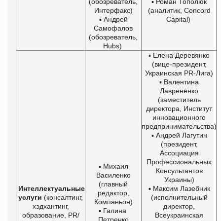
(обозреватель,
▪ Роман Тополюк
Интерфакс)
(аналитик, Concord
▪ Андрей
Capital)
Самофалов
(обозреватель,
Hubs)
▪ Елена Деревянко
(вице-президент,
Украинская PR-Лига)
▪ Валентина
Лаврененко
(заместитель
директора, Институт
инновационного
предпринимательства)
▪ Андрей Лагутин
(президент,
Ассоциация
Профессиональных
▪ Михаил
Консультантов
Василенко
Украины)
(главный
Интеллектуальные
▪ Максим Лазебник
редактор,
услуги
(консалтинг,
(исполнительный
Компаньон)
хэдхантинг,
директор,
▪ Галина
образование, PR/
Всеукраинская
Петренко