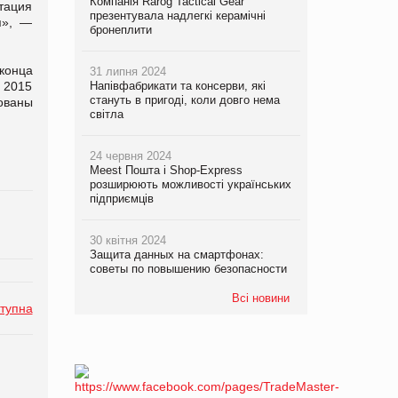
Компанія Rarog Tactical Gear
тация
презентувала надлегкі керамічні
я», —
бронеплити
конца
31 липня 2024
 2015
Напівфабрикати та консерви, які
стануть в пригоді, коли довго нема
ованы
світла
24 червня 2024
Meest Пошта і Shop-Express
розширюють можливості українських
підприємців
30 квітня 2024
Защита данных на смартфонах:
советы по повышению безопасности
Всі новини
тупна