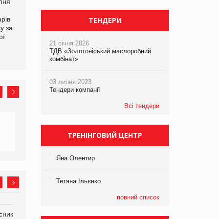
рпня
Смачне поповнення
Сергій Лісунов про
дитячого меню: у VARUS
заморожені хлібобулочні
рів
з’явилися новинки від ТМ
вироби на
ТЕНДЕРИ
у за
ТОКЕРИ
PrivateLabel&FMCG Master
ої
2026
21 січня 2026
ТДВ «Золотоніський маслоробний
комбінат»
03 липня 2023
Тендери компанії
Всі тендери
ТРЕНІНГОВИЙ ЦЕНТР
Яна Олентир
Тетяна Ільєнко
повний список
сник
Олексій Логачов-Михайлов
Яна Сараніна, директор