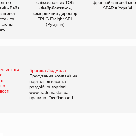
ентно-
співзасновник ТОВ
франчайзингової мер
нії «Вайз
«ФейрЛоджикс»,
SPAR в Україні
тингової
комерційний директор
ето» та
FRLG Freight SRL
 агенції
(Румунія)
cy.
Брагина Людмила
Просування компанії на
порталі оптової та
роздрібної торгівлі
www.trademaster.ua.
правила. Особливості.
Рекомендації