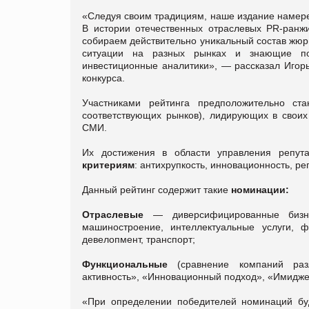
«Следуя своим традициям, наше издание намере
В истории отечественных отраслевых PR-ранж
собираем действительно уникальный состав жюр
ситуации на разных рынках и знающие под
инвестиционные аналитики», — рассказал Игор
конкурса.
Участниками рейтинга предположительно ст
соответствующих рынков), лидирующих в своих
СМИ.
Их достижения в области управления репут
критериям
: антихрупкость, инновационность, р
Данный рейтинг содержит такие
номинации:
Отраслевые
— диверсифицированные бизне
машиностроение, интеллектуальные услуги, ф
девелопмент, транспорт;
Функциональные
(сравнение компаний разл
активность», «Инновационный подход», «Имидже
«При определении победителей номинаций бу