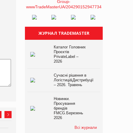
ЖУРНАЛ TRADEMASTER
Каталог Головних
Проєктів
PrivateLabel –
2026
Сучасні рішення в
Логістиці&Дистрибуції
– 2026. Травень
Новинки.
Просування
брендів
FMCG.Березень
2026
Всі журнали