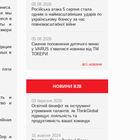
05.08.2026
05.08.2026
рекламі екологічних продуктів
неса.
Російська атака 5 серпня стала
Російська атака 5 серпня стала
ии мы
одним із наймасштабніших ударів по
одним із наймасштабніших ударів по
еся в
05.08.2026
українському бізнесу за час
українському бізнесу за час
рты и
AstraZeneca обговорює найбільшу
повномасштабної війни
повномасштабної війни
угоду десятиліття
 жюри
05.08.2026
05.08.2026
Смачне поповнення дитячого меню:
Смачне поповнення дитячого меню:
дации
у VARUS з’явилися новинки від ТМ
у VARUS з’явилися новинки від ТМ
мых в
ТОКЕРИ
ТОКЕРИ
всі новини
 пяти
НОВИНИ B2B
сть и
03 березня 2026
тво и
Освітній бенефіт як інструмент
утримання талантів: як ThinkGlobal
підвищує лояльність та
ийная
продуктивність вашої команди
31 жовтня 2024
бор и