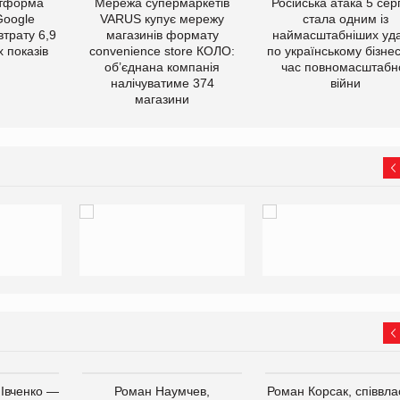
атформа
Мережа супермаркетів
Російська атака 5 се
Google
VARUS купує мережу
стала одним із
втрату 6,9
магазинів формату
наймасштабніших уда
 показів
convenience store КОЛО:
по українському бізнес
об’єднана компанія
час повномасштабн
налічуватиме 374
війни
магазини
 Івченко —
Роман Наумчев,
Роман Корсак, співвла