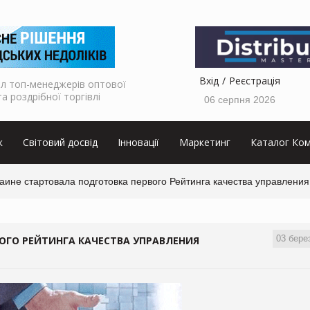
Вхід
Реєстрація
л топ-менеджерів оптової
та роздрібної торгівлі
06 серпня 2026
к
Світовий досвід
Інновації
Маркетинг
Каталог Ком
аине стартовала подготовка первого Рейтинга качества управлени
03 бере
ОГО РЕЙТИНГА КАЧЕСТВА УПРАВЛЕНИЯ