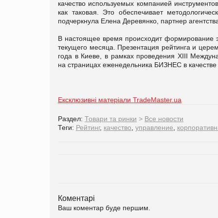
качество используемых компанией инструментов
как таковая. Это обеспечивает методологиче
подчеркнула Елена Деревянко, партнер агентства
В настоящее время происходит формирование эк
текущего месяца. Презентация рейтинга и цере
года в Киеве, в рамках проведения XIII Между
на страницах еженедельника БИЗНЕС в качестве
Ексклюзивні матеріали TradeMaster.ua
Раздел:
Товари та ринки
>
Все новости
Теги:
Рейтинг
,
качество
,
управление
,
корпоративн
Коментарі
Ваш коментар буде першим.