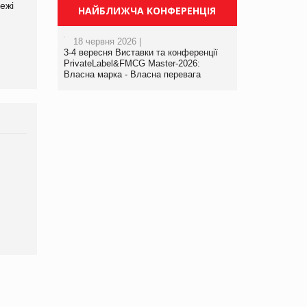
ежі
Файно маркет Директор
компанії «УкраМарин»
НАЙБЛИЖЧА КОНФЕРЕНЦІЯ
департаменту з
виробництва
18 червня 2026 |
3-4 вересня Виставки та конференції
PrivateLabel&FMCG Master-2026:
Власна марка - Власна перевага
Брагина Людмила
Просування компанії на
порталі оптової та
роздрібної торгівлі
www.trademaster.ua.
правила. Особливості.