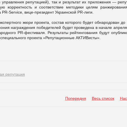
 управления репутацией), так и результат их приложения — репу
скую корректность и соответствие методики целям ранжировани
 PR-Service, вице-президент Украинской PR-лиги.
спертного жюри проекта, состав которого будет обнародован до 
мония награждения победителей будет проведена в начале апреля
народного PR-фестиваля. Результаты рейтингования будут опублик
 специального проекта «Репутационные АКТИВисты».
ая репутация
Попередня
Весь список
Нас