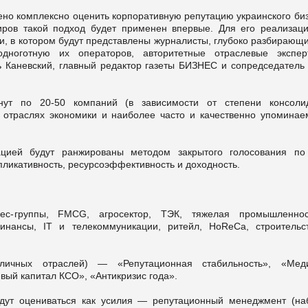
но комплексно оценить корпоративную репутацию украинского биз
иров такой подход будет применен впервые. Для его реализац
и, в котором будут представлены журналисты, глубоко разбирающи
ноготную их операторов, авторитетные отраслевые экспе
ь Каневский, главный редактор газеты БИЗНЕС и сопредседатель
анут по 20-50 компаний (в зависимости от степени консоли
 отраслях экономики и наиболее часто и качественно упоминае
ацией будут ранжированы методом закрытого голосования по
епликативность, ресурсоэффективность и доходность.
с-группы, FMCG, агросектор, ТЭК, тяжелая промышленно
инансы, IT и телекоммуникации, ритейл, HoReCa, строительс
ичных отраслей) — «Репутационная стабильность», «Мед
вый капитал КСО», «Антикризис года».
дут оцениваться как усилия — репутационный менеджмент (на