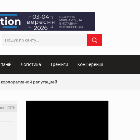
паній
Логістика
Тренінги
Конференції
я корпоративной репутацией
зня 2015