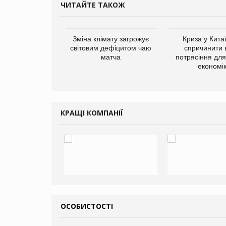
ЧИТАЙТЕ ТАКОЖ
ує виробника
Зміна клімату загрожує
Криза у Кита
добавок Thorne
світовим дефіцитом чаю
спричинити 
матча
потрясіння для 
економі
КРАЩІ КОМПАНІЇ
ОСОБИСТОСТІ