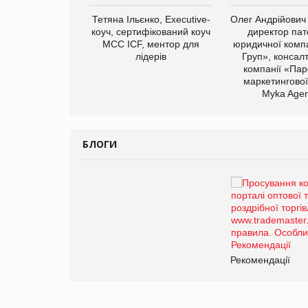
арас Ігорович,
Тетяна Ільєнко, Executive-
Олег Андрійович
иробництва ТОВ
коуч, сертифікований коуч
директор пат
Герчак"
МСС ICF, ментор для
юридичної компа
лідерів
Груп», консал
компанії «Пар
маркетингової
Myka Agen
БЛОГИ
Брагина Людмила
Просування компанії на
порталі оптової та
роздрібної торгівлі
www.trademaster.ua.
правила. Особливості.
ії
Рекомендації