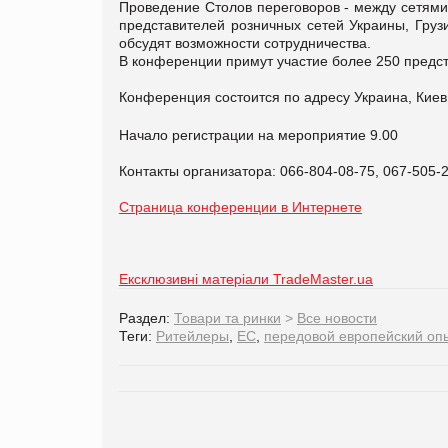
Проведение Столов переговоров - между сетями
представителей розничных сетей Украины, Груз
обсудят возможности сотрудничества.
В конференции примут участие более 250 предс
Конференция состоится по адресу Украина, Кие
Начало регистрации на мероприятие 9.00
Контакты организатора: 066-804-08-75, 067-505-
Страница конференции в Интернете
Ексклюзивні матеріали TradeMaster.ua
Раздел:
Товари та ринки
>
Все новости
Теги:
Ритейлеры
,
ЕС
,
передовой европейский оп