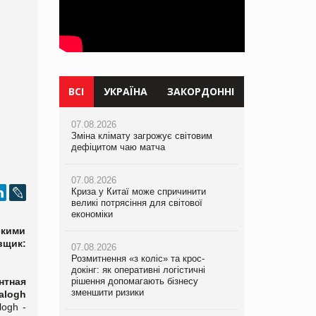
ВСІ
УКРАЇНА
ЗАКОРДОННІ
07.08.2026
07.08.2026
07.08.2026
Зміна клімату загрожує світовим
Зміна клімату загрожує світовим
Зміна клімату загрожує світовим
дефіцитом чаю матча
дефіцитом чаю матча
дефіцитом чаю матча
07.08.2026
07.08.2026
07.08.2026
Криза у Китаї може спричинити
Криза у Китаї може спричинити
Криза у Китаї може спричинити
великі потрясіння для світової
великі потрясіння для світової
великі потрясіння для світової
економіки
економіки
економіки
скими
вщик:
07.08.2026
07.08.2026
07.08.2026
Розмитнення «з коліс» та крос-
Розмитнення «з коліс» та крос-
Kraft Heinz скоротила збиток у
докінг: як оперативні логістичні
докінг: як оперативні логістичні
першому півріччі
нтная
рішення допомагають бізнесу
рішення допомагають бізнесу
зменшити ризики
зменшити ризики
alogh
07.08.2026
ogh -
Продажі Hugo Boss впали на 9%