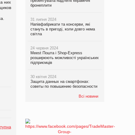
презентувала надлегкі керамічні
а них
бронеплити
щиков
а.
31 липня 2024
Напівфабрикати та консерви, які
стануть в пригоді, коли довго нема
світла
24 червня 2024
Meest Пошта і Shop-Express
розширюють можливості українських
підприємців
30 квітня 2024
Защита данных на смартфонах:
советы по повышению безопасности
Всі новини
тупна