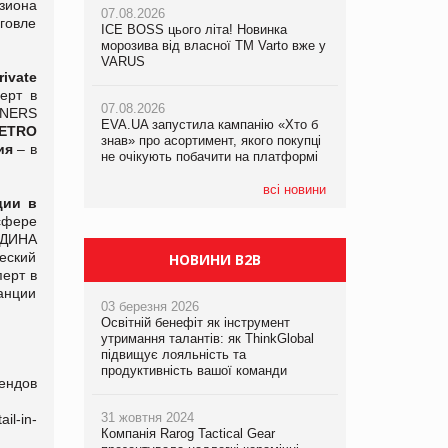
зиона
07.08.2026
07.08.2026
рговле
ICE BOSS цього літа! Новинка
ICE BOSS цього літа! Новинка
07.08.2026
морозива від власної ТМ Varto вже у
морозива від власної ТМ Varto вже у
Франція заборонила рекламні дзвінки
VARUS
VARUS
ivate
без згоди клієнтів
ерт в
07.08.2026
07.08.2026
TNERS
EVA.UA запустила кампанію «Хто б
EVA.UA запустила кампанію «Хто б
ETRO
знав» про асортимент, якого покупці
знав» про асортимент, якого покупці
ния
– в
не очікують побачити на платформі
не очікують побачити на платформі
всі новини
ции в
сфере
ЕДИНА
еский
НОВИНИ B2B
ерт в
анции
03 березня 2026
Освітній бенефіт як інструмент
утримання талантів: як ThinkGlobal
підвищує лояльність та
продуктивність вашої команди
ендов
31 жовтня 2024
l-in-
Компанія Rarog Tactical Gear