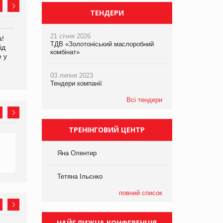
ТЕНДЕРИ
21 січня 2026
а!
EVA.UA запустила
Kraft Heinz скоротила
ТДВ «Золотоніський маслоробний
ід
кампанію «Хто б знав» про
збиток у першому півріччі
комбінат»
е у
асортимент, якого покупці
не очікують побачити на
платформі
03 липня 2023
Тендери компанії
Всі тендери
ТРЕНІНГОВИЙ ЦЕНТР
Яна Олентир
Тетяна Ільєнко
повний список
НАЙБЛИЖЧА КОНФЕРЕНЦІЯ