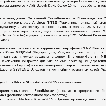
т работы на позиции коммерческого директора Восточного диви
из магазинов сети Aldi, Balogh David более 10 лет проработал в то
 и менеджмент Тотальной Рентабельности. Производство Pr
 на мастер-классе
Andreas TITZE
(Германия), признанный эксп
андайзингу и маркетингу, партнер группы компаний UK & PAR
лет успешной карьеры в ведущих розничных компаниях Европы:
M
(Senior Director) и директора по продуктам (CPO),
Walmart Герма
 других.
вать комплексный и конкурентный портфель СТМ? Иннова
сса
Реми МЕДИНЫ
(Нидерланды), Международного эксперта в 
, подготовки к международным тендерам. В течение 6 лет г-н М
 заключения контрактов для членов AMS Sourcing BV (стратегич
ейлеров Европы) по всем категориям товаров. Помимо этого эксп
e Label в SYSTEME U, одной из крупнейших розничных сетей Фр
ии FoodMaster&PrivateLabel-2015
запланированы:
параллельных залах:
FoodMaster
(развитие и продвижение бр
abel
(развитие контрактного производства);
премий: Made-in-Ukraine-2015 (Премия производителей), Retai