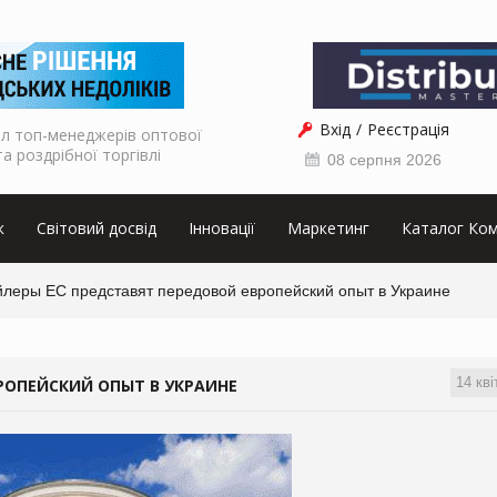
Вхід
Реєстрація
л топ-менеджерів оптової
та роздрібної торгівлі
08 серпня 2026
к
Світовий досвід
Інновації
Маркетинг
Каталог Ком
йлеры ЕС представят передовой европейский опыт в Украине
14 кві
РОПЕЙСКИЙ ОПЫТ В УКРАИНЕ