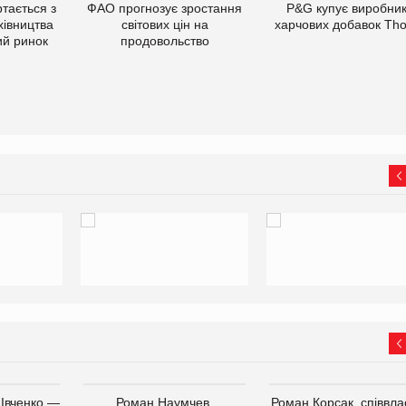
тається з
ФАО прогнозує зростання
P&G купує виробни
хівництва
світових цін на
харчових добавок Th
ий ринок
продовольство
 Івченко —
Роман Наумчев,
Роман Корсак, співвла