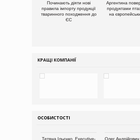
упермаркетів
Починають діяти нові
Аргентина повер
упує мережу
правила імпорту продукції
продуктами пта
нів формату
тваринного походження до
на європейськ
ce store КОЛО:
ЄС
ана компанія
ватиме 374
газини
КРАЩІ КОМПАНІЇ
ОСОБИСТОСТІ
арас Ігорович,
Тетяна Ільєнко, Executive-
Олег Андрійович