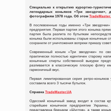
Специально к открытию курортно-туристиче
легендарных коньяков «Три звездочки»,
фотографиям 1978 года. Об этом
TradeMaster
В послевоенные годы именно «Три звездочки»
предприятия. Первая партия этого коньяка прямо
партия была разлита по бутылкам непосредств
коньяка были использованы старые коньячные сп
сохранили от уничтожения вопреки приказу совет
Современный коньяк «Три звездочки» по сво
практически полностью идентичен старому напи
коньячные спирты собственной выкурки предп
разливается в классическую плоскую флягу е
гармоничный вкус.
Первая лимитированная серия ретро-коньяков у
составила всего 3 тысячи бутылок.
Справка
TradeMaster.UA
Одесский коньячный завод входит в состав кру
старейшее коньячное предприятие Украины,
представлена брендом «Шустов», а также конья