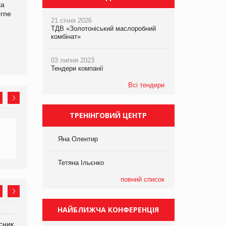
ка
Bosch заявила про повне
Смачна новинка для
orne
знищення своєї продукції
хвостатих: у VARUS
21 січня 2026
на складі після російської
з’явилися паучі Varto Paw
ТДВ «Золотоніський маслоробний
атаки
expert від власної ТМ
комбінат»
Varto!
03 липня 2023
Тендери компанії
Всі тендери
ТРЕНІНГОВИЙ ЦЕНТР
Яна Олентир
Тетяна Ільєнко
повний список
НАЙБЛИЖЧА КОНФЕРЕНЦІЯ
сник
Олексій Логачов-Михайлов
Яна Сараніна, директор