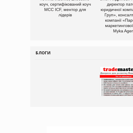
иробництва ТОВ
коуч, сертифікований коуч
директор пат
Герчак"
МСС ICF, ментор для
юридичної компа
лідерів
Груп», консал
компанії «Пар
маркетингової
Myka Agen
БЛОГИ
Брагина Людмила
Просування компанії на
порталі оптової та роздрібної
торгівлі www.trademaster.ua.
правила. Особливості.
Рекомендації