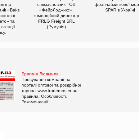
ентно-
співзасновник ТОВ
франчайзингової мер
нії «Вайз
«ФейрЛоджикс»,
SPAR в Україні
тингової
комерційний директор
ето» та
FRLG Freight SRL
 агенції
(Румунія)
cy.
Брагина Людмила
Просування компанії на
порталі оптової та роздрібної
торгівлі www.trademaster.ua.
правила. Особливості.
Рекомендації