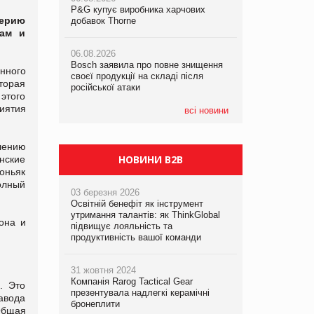
P&G купує виробника харчових
P&G купує виробника харчових
P&G купує виробника харчових
серию
добавок Thorne
добавок Thorne
добавок Thorne
цам и
06.08.2026
06.08.2026
06.08.2026
Bosch заявила про повне знищення
Bosch заявила про повне знищення
Bosch заявила про повне знищення
нного
своєї продукції на складі після
своєї продукції на складі після
своєї продукції на складі після
Вторая
російської атаки
російської атаки
російської атаки
этого
риятия
всі новини
лению
НОВИНИ B2B
нские
оньяк
олный
03 березня 2026
Освітній бенефіт як інструмент
утримання талантів: як ThinkGlobal
она и
підвищує лояльність та
продуктивність вашої команди
31 жовтня 2024
Компанія Rarog Tactical Gear
. Это
презентувала надлегкі керамічні
авода
бронеплити
Общая