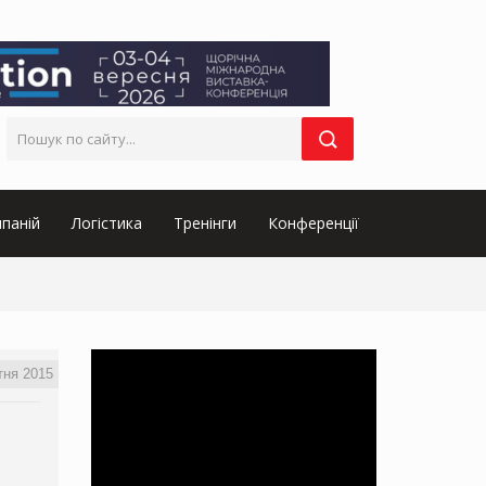
паній
Логістика
Тренінги
Конференції
тня 2015