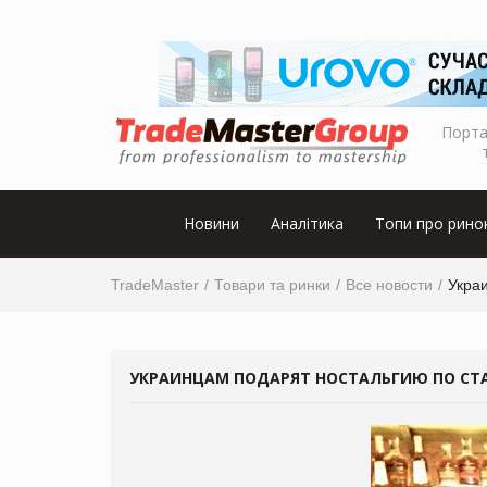
Порта
Новини
Аналітика
Топи про рино
TradeMaster
Товари та ринки
Все новости
Укра
УКРАИНЦАМ ПОДАРЯТ НОСТАЛЬГИЮ ПО СТ