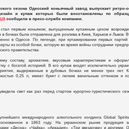
ского сезона Одесский коньячный завод выпускает ретро-
 дизайн и купаж которых были восстановлены по образ
.UA
сообщили в пресс-службе компании.
 стал первым коньяком, выпущенным купажным цехом возрожде
 в бочках была отправлена для розлива в Киев, Харьков и Львов. 
енно в Одессе. По легенде, при купажировании первых партий 
ирты из особой бочки, которую во время войны сотрудники предп
ского правительства.
ему составу, ароматике, вкусовым характеристикам и оформ
тку с богатой историей. В его купаж входят исключительно украи
риятия, выдержанные в дубовых бочках не менее трех лет. К
мкостью 0,25 л, имеет букет с легким ванильным оттенком и п
видела свет как раз перед стартом курортно-туристического сез
пнейшего международного алкогольного холдинга Global Spirits
 основанное в 1863 году. На украинском рынке продукция з
ками «Десна», «Чайка», «Аркадия», «Три звездочки» и другими. 