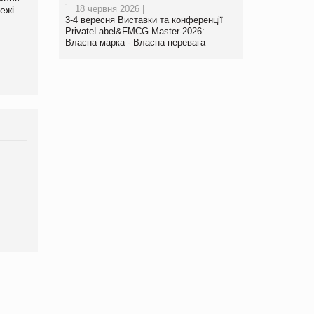
18 червня 2026 |
ежі
Файно маркет Директор
компанії «УкраМарин»
3-4 вересня Виставки та конференції
департаменту з
PrivateLabel&FMCG Master-2026:
виробництва
Власна марка - Власна перевага
Брагина Людмила
Просування компанії на
порталі оптової та роздрібної
торгівлі www.trademaster.ua.
правила. Особливості.
Рекомендації