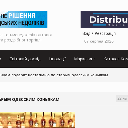
Вхід
Реєстрація
л топ-менеджерів оптової
та роздрібної торгівлі
07 серпня 2026
к
Світовий досвід
Інновації
Маркетинг
Каталог Ком
инцам подарят ностальгию по старым одесским коньякам
22 кві
АРЫМ ОДЕССКИМ КОНЬЯКАМ