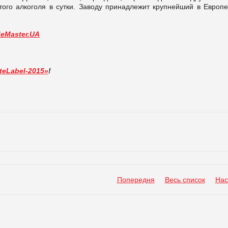
ого алкоголя в сутки. Заводу принадлежит крупнейший в Европе
deMaster.UA
teLabel-2015»
!
Попередня
Весь список
Нас