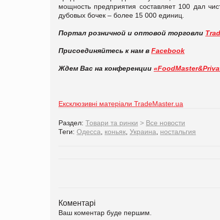
мощность предприятия составляет 100 дал чист
дубовых бочек – более 15 000 единиц.
Портал розничной и оптовой торговли
Tra
Присоединяйтесь к нам в
Facebook
Ждем Вас на конференции
«FoodMaster&Priva
Ексклюзивні матеріали TradeMaster.ua
Раздел:
Товари та ринки
>
Все новости
Теги:
Одесса
,
коньяк
,
Украина
,
ностальгия
Коментарі
Ваш коментар буде першим.