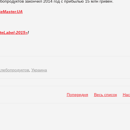
бопродуктов закончил 2014 год с прибылью 15 млн гривен.
deMaster.UA
teLabel-2015»
!
хлебопродуктов
,
Украина
Попередня
Весь список
Нас