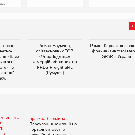
 Івченко —
Роман Наумчев,
Роман Корсак, співвла
ентно-
співзасновник ТОВ
франчайзингової мер
нії «Вайз
«ФейрЛоджикс»,
SPAR в Україні
тингової
комерційний директор
ето» та
FRLG Freight SRL
 агенції
(Румунія)
cy.
Брагина Людмила
Просування компанії на
порталі оптової та
роздрібної торгівлі