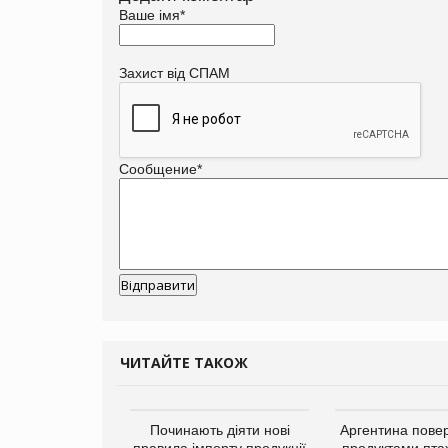
Ваше імя
*
Захист від СПАМ
Сообщение
*
ЧИТАЙТЕ ТАКОЖ
упермаркетів
Починають діяти нові
Аргентина повер
упує мережу
правила імпорту продукції
продуктами пта