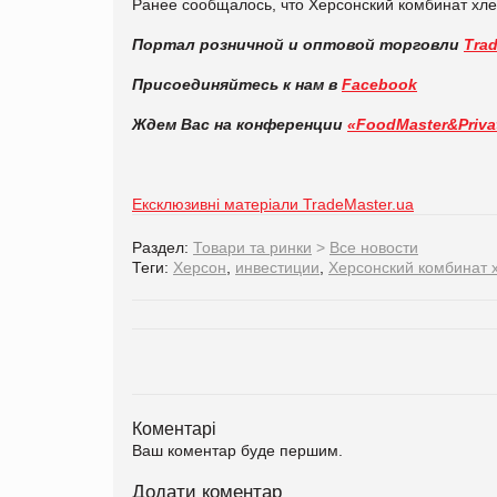
Ранее сообщалось, что Херсонский комбинат хле
Портал розничной и оптовой торговли
Tra
Присоединяйтесь к нам в
Facebook
Ждем Вас на конференции
«FoodMaster&Priva
Ексклюзивні матеріали TradeMaster.ua
Раздел:
Товари та ринки
>
Все новости
Теги:
Херсон
,
инвестиции
,
Херсонский комбинат 
Коментарі
Ваш коментар буде першим.
Додати коментар