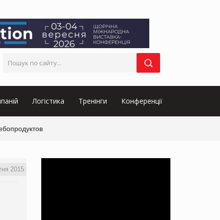
паній
Логістика
Тренінги
Конференції
лебопродуктов
тня 2015