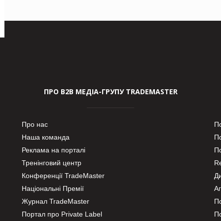
ПРО В2В МЕДІА-ГРУПУ TRADEMASTER
Про нас
П
Наша команда
П
Реклама на порталі
По
Тренінговий центр
Re
Конференції TradeMaster
Д
Національні Премії
А
Журнал TradeMaster
П
Портал про Private Label
П