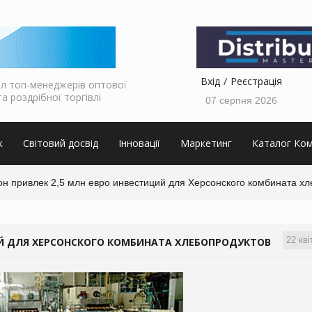
Вхід
Реєстрація
л топ-менеджерів оптової
та роздрібної торгівлі
07 серпня 2026
к
Світовий досвід
Інновації
Маркетинг
Каталог Ком
он привлек 2,5 млн евро инвестиций для Херсонского комбината х
22 кві
ИЙ ДЛЯ ХЕРСОНСКОГО КОМБИНАТА ХЛЕБОПРОДУКТОВ