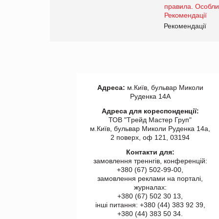
www.trademaster.ua.
правила. Особливості.
ії
Рекомендації
Адреса:
м.Київ, бульвар Миколи
Руденка 14А
Адреса для кореспонденції:
ТОВ "Tрейд Мастер Груп"
м.Київ, бульвар Миколи Руденка 14а,
2 поверх, оф 121, 03194
Контакти для:
замовлення треннгів, конференцій:
+380 (67) 502-99-00,
замовлення реклами на порталі,
журналах:
+380 (67) 502 30 13,
інші питання: +380 (44) 383 92 39,
+380 (44) 383 50 34.