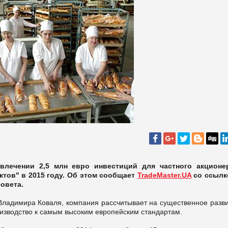
влечении 2,5 млн евро инвестиций для частного акционе
тов" в 2015 году. Об этом сообщает
TradeMaster.UA
со ссылк
овета.
ладимира Коваля, компания рассчитывает на существенное разви
изводство к самым высоким европейским стандартам.