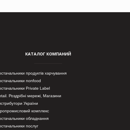
КАТАЛОГ КОМПАНИЙ
остачальники продуктів харчування
остачальники nonfood
стачальники Private Label
tail. Роздрібні мережі, Магазини
истрибутори України
гропромисловий комплекс
остачальники обладнання
остачальники послуг