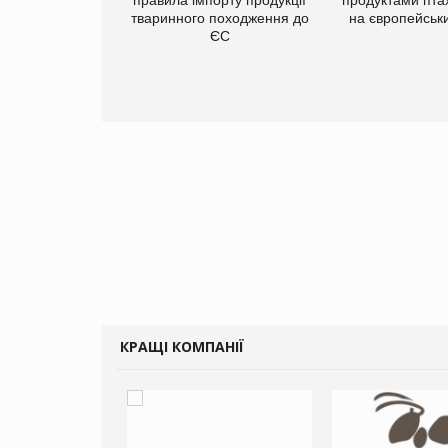
нів формату
тваринного походження до
на європейськ
ce store КОЛО:
ЄС
ана компанія
ватиме 374
газини
КРАЩІ КОМПАНІЇ