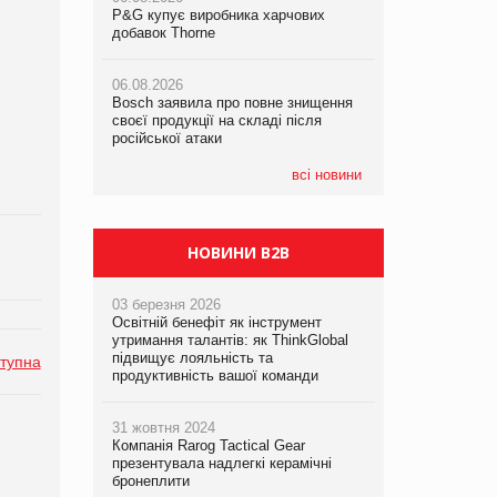
P&G купує виробника харчових
P&G купує виробника харчових
P&G купує виробника харчових
добавок Thorne
добавок Thorne
добавок Thorne
06.08.2026
06.08.2026
06.08.2026
Bosch заявила про повне знищення
Bosch заявила про повне знищення
Bosch заявила про повне знищення
своєї продукції на складі після
своєї продукції на складі після
своєї продукції на складі після
російської атаки
російської атаки
російської атаки
всі новини
НОВИНИ B2B
03 березня 2026
Освітній бенефіт як інструмент
утримання талантів: як ThinkGlobal
підвищує лояльність та
тупна
продуктивність вашої команди
31 жовтня 2024
Компанія Rarog Tactical Gear
презентувала надлегкі керамічні
бронеплити