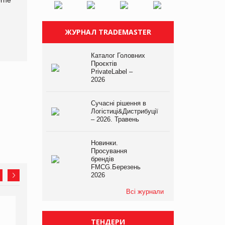
на складі після російської
з’явилися паучі Varto Paw
атаки
expert від власної ТМ
Varto!
ЖУРНАЛ TRADEMASTER
Каталог Головних
Проєктів
PrivateLabel –
2026
Сучасні рішення в
Логістиці&Дистрибуції
– 2026. Травень
Новинки.
Просування
брендів
FMCG.Березень
2026
Всі журнали
ТЕНДЕРИ