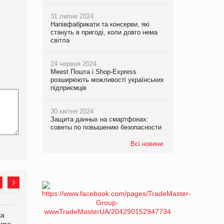
31 липня 2024
Напівфабрикати та консерви, які
стануть в пригоді, коли довго нема
світла
24 червня 2024
Meest Пошта і Shop-Express
розширюють можливості українських
підприємців
30 квітня 2024
Защита данных на смартфонах:
советы по повышению безопасности
Всі новини
ка
Bosch заявила про повне
Смачна новинка для
orne
знищення своєї продукції
хвостатих: у VARUS