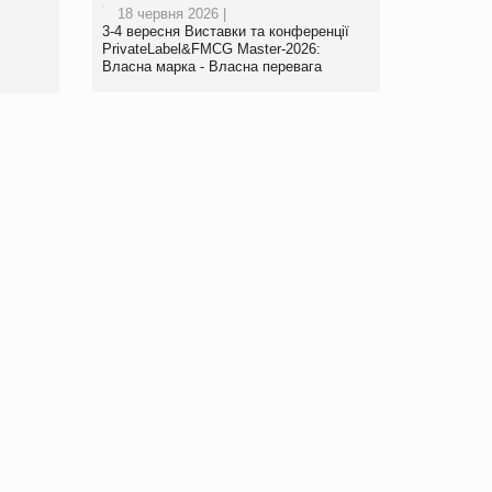
18 червня 2026 |
www.trademaster.ua.
3-4 вересня Виставки та конференції
правила. Особливості.
PrivateLabel&FMCG Master-2026:
Власна марка - Власна перевага