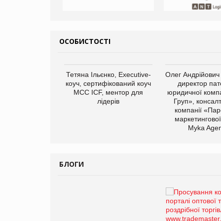
ОСОБИСТОСТІ
арас Ігорович,
Тетяна Ільєнко, Executive-
Олег Андрійович
иробництва ТОВ
коуч, сертифікований коуч
директор пат
Герчак"
МСС ICF, ментор для
юридичної компа
лідерів
Груп», консал
компанії «Пар
маркетингової
Myka Agen
БЛОГИ
Брагина Людмила
Просування компанії на
порталі оптової та
роздрібної торгівлі