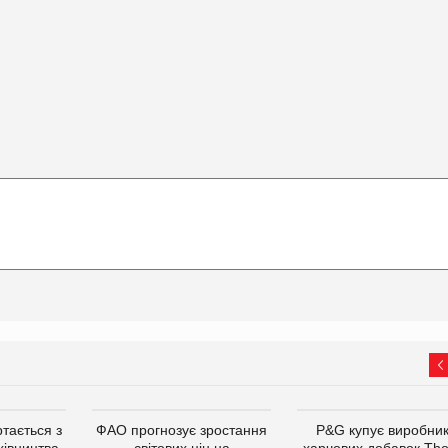
тається з
ФАО прогнозує зростання
P&G купує виробни
хівництва
світових цін на
харчових добавок Th