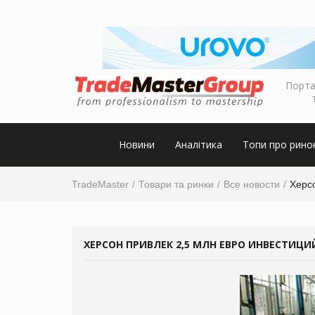
Порта
Новини
Аналітика
Топи про рино
TradeMaster
Товари та ринки
Все новости
Херс
ХЕРСОН ПРИВЛЕК 2,5 МЛН ЕВРО ИНВЕСТИЦ