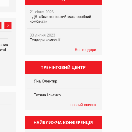
21 січня 2026
ТДВ «Золотоніський маслоробний
комбінат»
03 липня 2023
Тендери компанії
сник
Олексій Логачов-Михайлов
Яна Сараніна, директор
ежі
Файно маркет Директор
Всі тендери
компанії «УкраМарин»
департаменту з
виробництва
ТРЕНІНГОВИЙ ЦЕНТР
Яна Олентир
Тетяна Ільєнко
повний список
Брагина Людмила
Просування компанії на
НАЙБЛИЖЧА КОНФЕРЕНЦІЯ
порталі оптової та
роздрібної торгівлі